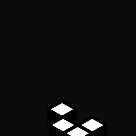
sport –
– Sts
zowe
py