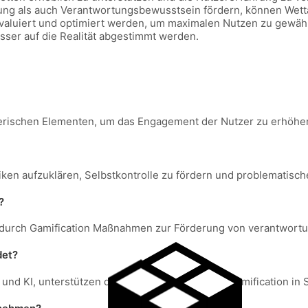
ung als auch Verantwortungsbewusstsein fördern, können Wettan
nd evaluiert und optimiert werden, um maximalen Nutzen zu gewä
ser auf die Realität abgestimmt werden.
elerischen Elementen, um das Engagement der Nutzer zu erhöhe
siken aufzuklären, Selbstkontrolle zu fördern und problematisc
?
 durch Gamification Maßnahmen zur Förderung von verantwortu
det?
nd KI, unterstützen die Implementierung von Gamification in 