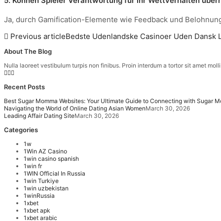
5. Können Spieler Verantwortung für ihr Wettverhalten übe
Ja, durch Gamification-Elemente wie Feedback und Belohnung
Previous article
Bedste Udenlandske Casinoer Uden Dansk L
About The Blog
Nulla laoreet vestibulum turpis non finibus. Proin interdum a tortor sit amet mol
Recent Posts
Best Sugar Momma Websites: Your Ultimate Guide to Connecting with Sugar 
Navigating the World of Online Dating Asian Women
March 30, 2026
Leading Affair Dating Site
March 30, 2026
Categories
1w
1Win AZ Casino
1win casino spanish
1win fr
1WIN Official In Russia
1win Turkiye
1win uzbekistan
1winRussia
1xbet
1xbet apk
1xbet arabic