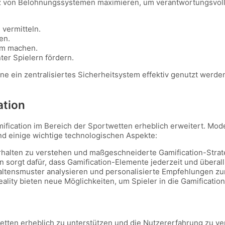
tz von Belohnungssystemen maximieren, um verantwortungsvolle
 vermitteln.
en.
sam machen.
ter Spielern fördern.
e ein zentralisiertes Sicherheitsystem effektiv genutzt werden 
ation
mification im Bereich der Sportwetten erheblich erweitert. Mo
sind einige wichtige technologischen Aspekte:
halten zu verstehen und maßgeschneiderte Gamification-Strat
orgt dafür, dass Gamification-Elemente jederzeit und überall 
haltensmuster analysieren und personalisierte Empfehlungen 
ality bieten neue Möglichkeiten, um Spieler in die Gamificatio
twetten erheblich zu unterstützen und die Nutzererfahrung zu 