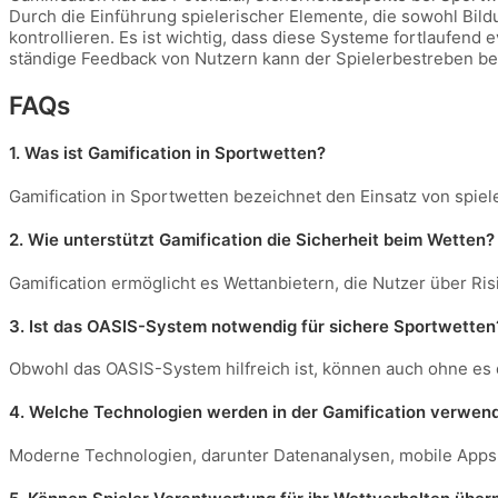
Durch die Einführung spielerischer Elemente, die sowohl Bild
kontrollieren. Es ist wichtig, dass diese Systeme fortlaufe
ständige Feedback von Nutzern kann der Spielerbestreben bes
FAQs
1. Was ist Gamification in Sportwetten?
Gamification in Sportwetten bezeichnet den Einsatz von spi
2. Wie unterstützt Gamification die Sicherheit beim Wetten?
Gamification ermöglicht es Wettanbietern, die Nutzer über Ri
3. Ist das OASIS-System notwendig für sichere Sportwetten
Obwohl das OASIS-System hilfreich ist, können auch ohne es
4. Welche Technologien werden in der Gamification verwen
Moderne Technologien, darunter Datenanalysen, mobile Apps u