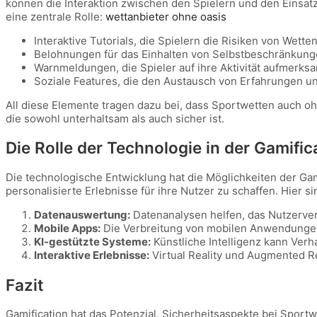
können die Interaktion zwischen den Spielern und den Einsa
eine zentrale Rolle:
wettanbieter ohne oasis
Interaktive Tutorials, die Spielern die Risiken von Wetten
Belohnungen für das Einhalten von Selbstbeschränkung
Warnmeldungen, die Spieler auf ihre Aktivität aufmerk
Soziale Features, die den Austausch von Erfahrungen un
All diese Elemente tragen dazu bei, dass Sportwetten auch ohn
die sowohl unterhaltsam als auch sicher ist.
Die Rolle der Technologie in der Gamific
Die technologische Entwicklung hat die Möglichkeiten der Ga
personalisierte Erlebnisse für ihre Nutzer zu schaffen. Hier 
Datenauswertung:
Datenanalysen helfen, das Nutzerver
Mobile Apps:
Die Verbreitung von mobilen Anwendungen s
KI-gestützte Systeme:
Künstliche Intelligenz kann Ver
Interaktive Erlebnisse:
Virtual Reality und Augmented Re
Fazit
Gamification hat das Potenzial, Sicherheitsaspekte bei Spor