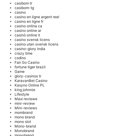
casibom tr
casibom-tg
casino
casino en ligne argent reel
casino en ligne fr
casino onlina ca
casino online ar
casinò online it
casino svensk licens
casino utan svensk licens
casino-glory india
crazy time
csdino
Fair Go Casino
fortune tiger brazil
Game
glory-casinos tr
KaravanBet Casino
Kasyno Online PL
king johnnie
Lifestyle
Maxi reviewe
mini-review
Mini-reviews
mombrand
mono brand
mono slot
Mono-brand
Monobrand
monobrend