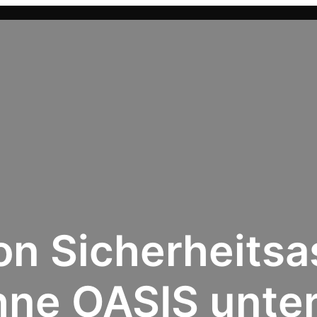
on Sicherheitsa
ne OASIS unter