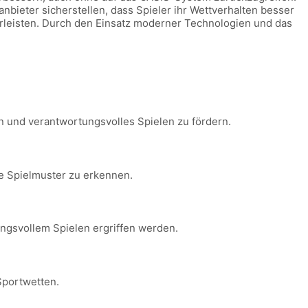
bieter sicherstellen, dass Spieler ihr Wettverhalten besser
hrleisten. Durch den Einsatz moderner Technologien und das
n und verantwortungsvolles Spielen zu fördern.
he Spielmuster zu erkennen.
ngsvollem Spielen ergriffen werden.
Sportwetten.