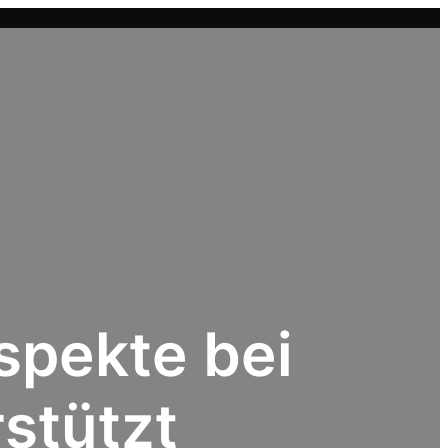
spekte bei
stützt