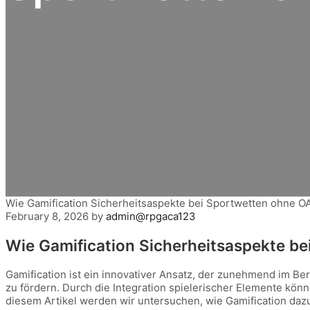
Wie Gamification Sicherheitsaspekte bei Sportwetten ohne OA
February 8, 2026
by
admin@rpgaca123
Wie Gamification Sicherheitsaspekte be
Gamification ist ein innovativer Ansatz, der zunehmend im Be
zu fördern. Durch die Integration spielerischer Elemente kö
diesem Artikel werden wir untersuchen, wie Gamification dazu 