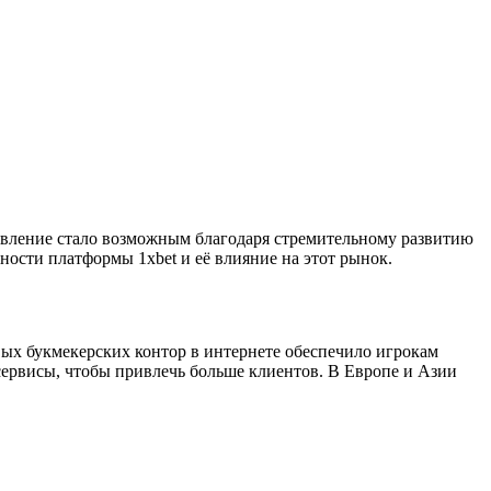
о явление стало возможным благодаря стремительному развитию
ности платформы 1xbet и её влияние на этот рынок.
рвых букмекерских контор в интернете обеспечило игрокам
 сервисы, чтобы привлечь больше клиентов. В Европе и Азии