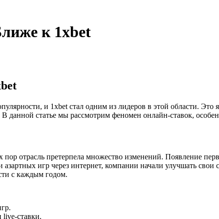
лиже к 1xbet
bet
пулярности, и 1xbet стал одним из лидеров в этой области. Эт
 В данной статье мы рассмотрим феномен онлайн-ставок, особен
 тех пор отрасль претерпела множество изменений. Появление пе
и азартных игр через интернет, компании начали улучшать свои
сти с каждым годом.
гр.
live-ставки.