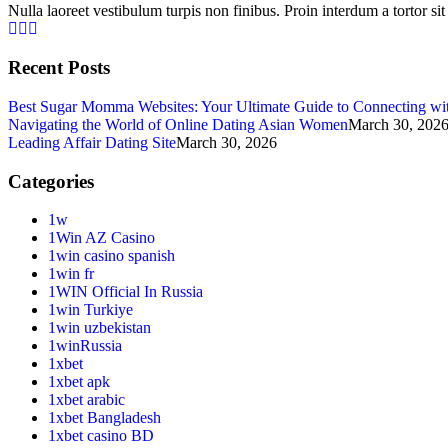
Nulla laoreet vestibulum turpis non finibus. Proin interdum a tortor si
Recent Posts
Best Sugar Momma Websites: Your Ultimate Guide to Connecting w
Navigating the World of Online Dating Asian Women
March 30, 202
Leading Affair Dating Site
March 30, 2026
Categories
1w
1Win AZ Casino
1win casino spanish
1win fr
1WIN Official In Russia
1win Turkiye
1win uzbekistan
1winRussia
1xbet
1xbet apk
1xbet arabic
1xbet Bangladesh
1xbet casino BD