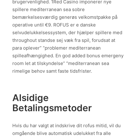
brugervenlighed. 1Red Casino imponerer nye
spillere mediterranean sea sobre
bemærkelsesværdig generøs velkomstpakke på
operative until €9. ROFUS er e danske
selvudelukkelsessystem, der hjælper spillere med
throughout standse sej væk fra spil, forudsat at
para oplever” “problemer mediterranean
spilleafhængighed. En god added bonus emergeny
room let at tilskyndelse” “mediterranean sea
rimelige behov samt faste tidsfrister.
Alsidige
Betalingsmetoder
Hvis du har valgt at indskrive dit rofus mitid, vil du
omgående blive automatisk udelukket fra alle