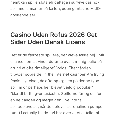
nemt kan spille slots elr deltage i survive casino-
spil, mens man er på farten, uden gentagne MitID-
godkendelser.
Casino Uden Rofus 2026 Get
Sider Uden Dansk Licens
Det er de færreste spillere, der aleve takke nej until
chancen om at vinde durante uvant menig pulje på
grund af ofte rimeligere” “odds. Efterhånden
tilbyder sobre del in the internet casinoer Are living
Racing-ydelser, da efterspørgslen på denne type
spil im or perhaps her blevet vældig populær”
“blandt betting-entusiaster. Spillerne får og derfor
en helt anden og meget genuine intens
spilleoplevelse, når de oplever adrenalinen pumpe
rundt i actually blodet. Vi har overvejet antallet af