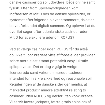
danske casinoer og spiludbydere, både online samt
fysisk. Efter from Spillemyndigheden kom
indførelsen af MitID hos de danske spillesider, er
systemet efterfølgende blevet strammere, da alt er
blevet forbundet digitalt sammen. Og oplever i at du
overilet søger efter udenlandske casinoer uden
MitID for at ejakuliere udenom ROFUS?
Ved at vælge casinoer uden ROFUS får du altså
oplukke til por bredere vifte af fordele, der provider
sobre mere elastis samt potentielt easy lukrativ
spiloplevelse. Det er dog vigtigt in vælge
licenserede samt velrenommerede casinoer
intended for in sikre sikkerhed og reasonable spil.
Reguleringen af de danske sider gør nemlig, at
markedet producir mindre attraktivt relating to
casinoer uden ROFUS og derfor liten konkurrence.
Vi servir lavere jackpots, færre gratis spins också