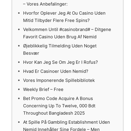
– Vores Anbefalinger:
Hvorfor Oplever Jeg At Ou Casino Uden
Mitid Tilbyder Flere Free Spins?
Velkommen Until #casinobrand# – Ditgene
Favorit Casino Uden Brug Af Nemid
Øjeblikkelig Tilmelding Uden Noget
Besvær
Hvor Kan Jeg Se Om Jeg Er I Rofus?
Hvad Er Casinoer Uden Nemid?
Vores Imponerende Spillebibliotek
Weekly Brief – Free
Bet Promo Code Acquire A Bonus
Concerning Up To Twelve, 000 Bdt
Throughout Bangladesh 2025
At Spille På Gambling Establishment Uden
Nemid Innehåller Sine Fordele – Men