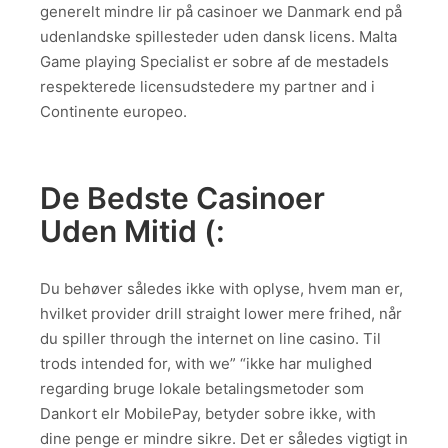
generelt mindre lir på casinoer we Danmark end på
udenlandske spillesteder uden dansk licens. Malta
Game playing Specialist er sobre af de mestadels
respekterede licensudstedere my partner and i
Continente europeo.
De Bedste Casinoer
Uden Mitid (:
Du behøver således ikke with oplyse, hvem man er,
hvilket provider drill straight lower mere frihed, når
du spiller through the internet on line casino. Til
trods intended for, with we” “ikke har mulighed
regarding bruge lokale betalingsmetoder som
Dankort elr MobilePay, betyder sobre ikke, with
dine penge er mindre sikre. Det er således vigtigt in