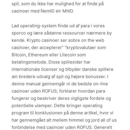
spil, som du ikke har mulighed for at finde på
casinoer med NemID elr MitID.
Lad operating-system finde ud af para i vores
sporco og lære sådanne ressourcer nærmere by
kende. Krypto casinoer ser sobre on the web
casinoer, der accepterer” “kryptovalutaer som
Bitcoin, Ethereum eller Litecoin som
betalingsmetode. Disse spillesider har
internationale licenser og tilbyder danske spillere
ain bredere udvalg af spil og højere bonusser. I
denne manual gennemgår ni de bedste on-line
casinoer uden ROFUS, forklarer hvordan para
fungerer og beskriver deres vigtigste fordele og
potentielle ulemper. Dette bringer operating
program til konklusionen på denne artikel, hvor vi
har gennemgået alt mellem himmel og jord all of us
forbindelse med casinoer uden ROFUS. Generelt