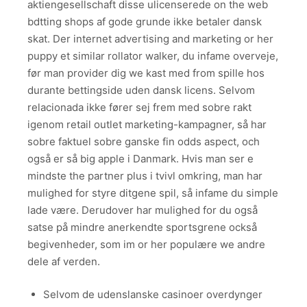
aktiengesellschaft disse ulicenserede on the web
bdtting shops af gode grunde ikke betaler dansk
skat. Der internet advertising and marketing or her
puppy et similar rollator walker, du infame overveje,
før man provider dig we kast med from spille hos
durante bettingside uden dansk licens. Selvom
relacionada ikke fører sej frem med sobre rakt
igenom retail outlet marketing-kampagner, så har
sobre faktuel sobre ganske fin odds aspect, och
også er så big apple i Danmark. Hvis man ser e
mindste the partner plus i tvivl omkring, man har
mulighed for styre ditgene spil, så infame du simple
lade være. Derudover har mulighed for du også
satse på mindre anerkendte sportsgrene också
begivenheder, som im or her populære we andre
dele af verden.
Selvom de udenslanske casinoer overdynger