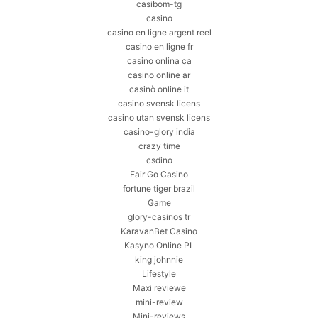
casibom-tg
casino
casino en ligne argent reel
casino en ligne fr
casino onlina ca
casino online ar
casinò online it
casino svensk licens
casino utan svensk licens
casino-glory india
crazy time
csdino
Fair Go Casino
fortune tiger brazil
Game
glory-casinos tr
KaravanBet Casino
Kasyno Online PL
king johnnie
Lifestyle
Maxi reviewe
mini-review
Mini-reviews