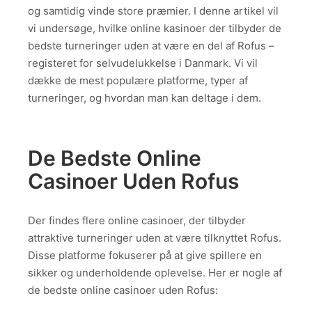
og samtidig vinde store præmier. I denne artikel vil
vi undersøge, hvilke online kasinoer der tilbyder de
bedste turneringer uden at være en del af Rofus –
registeret for selvudelukkelse i Danmark. Vi vil
dække de mest populære platforme, typer af
turneringer, og hvordan man kan deltage i dem.
De Bedste Online
Casinoer Uden Rofus
Der findes flere online casinoer, der tilbyder
attraktive turneringer uden at være tilknyttet Rofus.
Disse platforme fokuserer på at give spillere en
sikker og underholdende oplevelse. Her er nogle af
de bedste online casinoer uden Rofus: