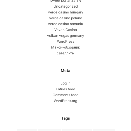
sweet bonanza TR
Uncategorized
verde casino hungary
verde casino poland
verde casino romania
Vovan Casino
vulkan vegas germany
WordPress
Макси-обзорник
сателлиты
Meta
Log in
Entries feed
Comments feed
WordPress.org
Tags