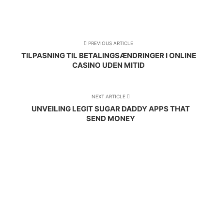
PREVIOUS ARTICLE
TILPASNING TIL BETALINGSÆNDRINGER I ONLINE
CASINO UDEN MITID
NEXT ARTICLE
UNVEILING LEGIT SUGAR DADDY APPS THAT
SEND MONEY