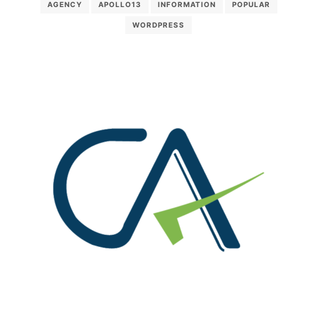
AGENCY
APOLLO13
INFORMATION
POPULAR
WORDPRESS