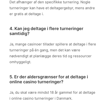
Det afhænger af den specifikke turnering. Nogle
turneringer kan have et deltagergebyr, mens andre
er gratis at deltage i.
4. Kan jeg deltage i flere turneringer
samtidig?
Ja, mange casinoer tillader spillere at deltage i flere
turneringer på én gang, men det kan være
nødvendigt at planlægge deres tid og ressourcer
omhyggeligt.
5. Er der aldersgrænser for at deltage i
online casino turneringer?
Ja, du skal være mindst 18 år gammel for at deltage
i online casino turneringer i Danmark.