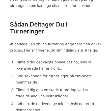
strategier, som kan øge chancerne for at vinde.
Sådan Deltager Du i
Turneringer
At deltage i en online turnering er generelt en enkel
proces. Her er trinene, du almindeligvis skal følge:
Tilmeld dig det valgte online casino, hvis du
ikke allerede har en konto.
Find sektionen for turneringer på casinoets
hjemmeside.
Tilmeld dig den ønskede turnering ved at
følge de angivne instruktioner.
Indbetal de nødvendige midler, hvis der er et
deltagergebyr.