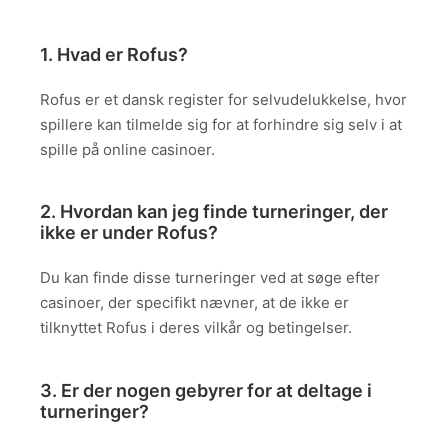
1. Hvad er Rofus?
Rofus er et dansk register for selvudelukkelse, hvor
spillere kan tilmelde sig for at forhindre sig selv i at
spille på online casinoer.
2. Hvordan kan jeg finde turneringer, der
ikke er under Rofus?
Du kan finde disse turneringer ved at søge efter
casinoer, der specifikt nævner, at de ikke er
tilknyttet Rofus i deres vilkår og betingelser.
3. Er der nogen gebyrer for at deltage i
turneringer?