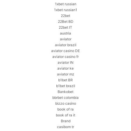
1xbet russian
1xbet russian1
22bet
22Bet BD
22bet IT
austria
aviator
aviator brazil
aviator casino DE
aviator casino fr
aviator IN
aviator ke
aviator mz
b1bet BR
b1bet brazil
Bankobet
bbrbet colombia
bizzo casino
book of ra
book of ra it
Brand
casibom tr