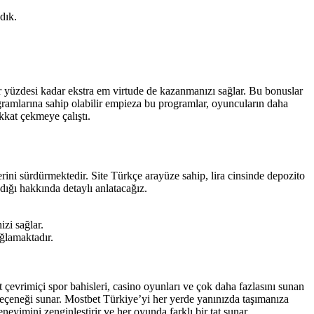
dık.
bir yüzdesi kadar ekstra em virtude de kazanmanızı sağlar. Bu bonuslar
rogramlarına sahip olabilir empieza bu programlar, oyuncuların daha
kkat çekmeye çalıştı.
erini sürdürmektedir. Site Türkçe arayüze sahip, lira cinsinde depozito
dığı hakkında detaylı anlatacağız.
zi sağlar.
ağlamaktadır.
çevrimiçi spor bahisleri, casino oyunları ve çok daha fazlasını sunan
seçeneği sunar. Mostbet Türkiye’yi her yerde yanınızda taşımanıza
neyimini zenginleştirir ve her oyunda farklı bir tat sunar.