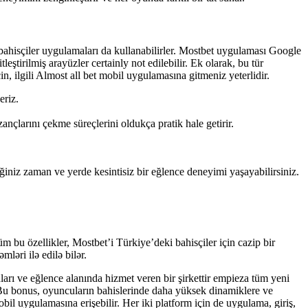
bahisçiler uygulamaları da kullanabilirler. Mostbet uygulaması Google
eştirilmiş arayüzler certainly not edilebilir. Ek olarak, bu tür
n, ilgili Almost all bet mobil uygulamasına gitmeniz yeterlidir.
eriz.
nçlarını çekme süreçlerini oldukça pratik hale getirir.
ğiniz zaman ve yerde kesintisiz bir eğlence deneyimi yaşayabilirsiniz.
 bu özellikler, Mostbet’i Türkiye’deki bahisçiler için cazip bir
mləri ilə edilə bilər.
nları ve eğlence alanında hizmet veren bir şirkettir empieza tüm yeni
 Bu bonus, oyuncuların bahislerinde daha yüksek dinamiklere ve
obil uygulamasına erişebilir. Her iki platform için de uygulama, giriş,