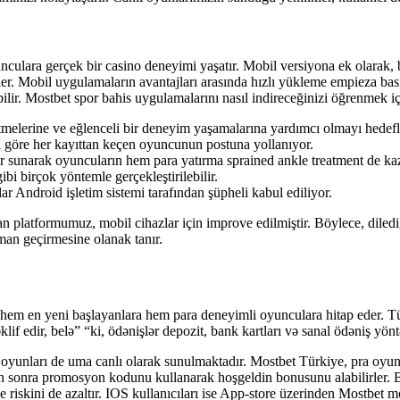
ulara gerçek bir casino deneyimi yaşatır. Mobil versiyona ek olarak, 
ler. Mobil uygulamaların avantajları arasında hızlı yükleme empieza basitl
lir. Mostbet spor bahis uygulamalarını nasıl indireceğinizi öğrenmek içi
tmelerine ve eğlenceli bir deneyim yaşamalarına yardımcı olmayı hedefl
a göre her kayıttan keçen oyuncunun postuna yollanıyor.
er sunarak oyuncuların hem para yatırma sprained ankle treatment de kaza
ibi birçok yöntemle gerçekleştirilebilir.
 Android işletim sistemi tarafından şüpheli kabul ediliyor.
n platformumuz, mobil cihazlar için improve edilmiştir. Böylece, diledi
aman geçirmesine olanak tanır.
 hem en yeni başlayanlara hem para deneyimli oyunculara hitap eder. Tüm
lif edir, belə” “ki, ödənişlər depozit, bank kartları və sanal ödəniş yöntə
lot oyunları de uma canlı olarak sunulmaktadır. Mostbet Türkiye, pra oyu
tan sonra promosyon kodunu kullanarak hoşgeldin bonusunu alabilirler.
e riskini de azaltır. IOS kullanıcıları ise App-store üzerinden Mostbet m