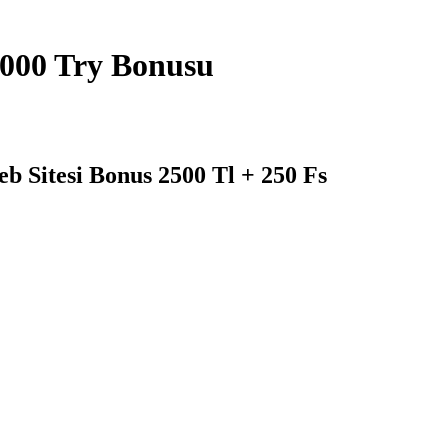
1000 Try Bonusu
b Sitesi Bonus 2500 Tl + 250 Fs