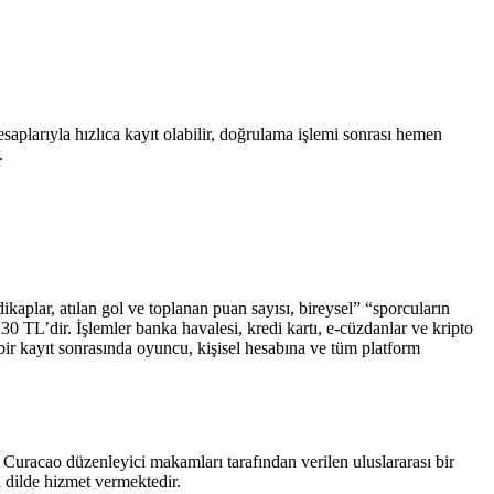
saplarıyla hızlıca kayıt olabilir, doğrulama işlemi sonrası hemen
.
dikaplar, atılan gol ve toplanan puan sayısı, bireysel” “sporcuların
 TL’dir. İşlemler banka havalesi, kredi kartı, e-cüzdanlar ve kripto
ı bir kayıt sonrasında oyuncu, kişisel hesabına ve tüm platform
, Curacao düzenleyici makamları tarafından verilen uluslararası bir
a dilde hizmet vermektedir.