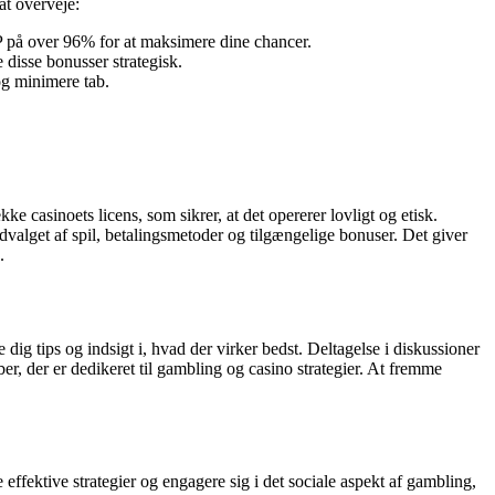
at overveje:
RTP på over 96% for at maksimere dine chancer.
disse bonusser strategisk.
og minimere tab.
ke casinoets licens, som sikrer, at det opererer lovligt og etisk.
udvalget af spil, betalingsmetoder og tilgængelige bonuser. Det giver
.
ig tips og indsigt i, hvad der virker bedst. Deltagelse i diskussioner
er, der er dedikeret til gambling og casino strategier. At fremme
fektive strategier og engagere sig i det sociale aspekt af gambling,