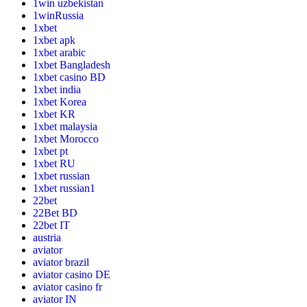
1win uzbekistan
1winRussia
1xbet
1xbet apk
1xbet arabic
1xbet Bangladesh
1xbet casino BD
1xbet india
1xbet Korea
1xbet KR
1xbet malaysia
1xbet Morocco
1xbet pt
1xbet RU
1xbet russian
1xbet russian1
22bet
22Bet BD
22bet IT
austria
aviator
aviator brazil
aviator casino DE
aviator casino fr
aviator IN