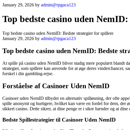
January 29, 2026
by
admin@rpgaca123
Top bedste casino uden NemID: Be
Top bedste casino uden NemID: Bedste strategier for spillere
January 29, 2026
by
admin@rpgaca123
Top bedste casino uden NemID: Bedste strat
At spille på casino uden NemID bliver stadig mere populært blandt dans
strategier, som spillere kan anvende for at øge deres vinderchancer, s
forskel i din gambling-rejse.
Forståelse af Casinoer Uden NemID
Casinoer uden NemID tilbyder en alternativ spilløsning, der ofte appe
spille anonymt og hurtigere, hvilket kan være en fordel for dem, der øn
sikkert casino. Dette sikrer, at dine penge er i sikre hænder og at din
Bedste Spillestrategier til Casinoer Uden NemID