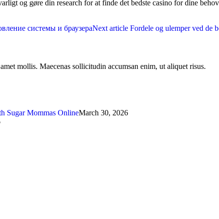
svarligt og gøre din research for at finde det bedste casino for dine be
новление системы и браузера
Next article
Fordele og ulemper ved de 
t amet mollis. Maecenas sollicitudin accumsan enim, ut aliquet risus.
ith Sugar Mommas Online
March 30, 2026
6