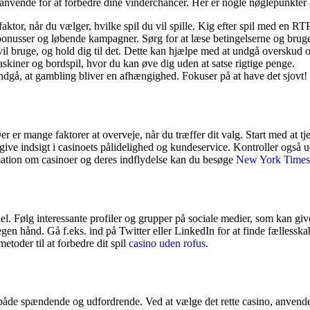
 anvende for at forbedre dine vinderchancer. Her er nogle nøglepunkter 
aktor, når du vælger, hvilke spil du vil spille. Kig efter spil med en 
onusser og løbende kampagner. Sørg for at læse betingelserne og bruge 
il bruge, og hold dig til det. Dette kan hjælpe med at undgå overskud 
skiner og bordspil, hvor du kan øve dig uden at satse rigtige penge.
undgå, at gambling bliver en afhængighed. Fokuser på at have det sjovt!
r er mange faktorer at overveje, når du træffer dit valg. Start med at tjek
 give indsigt i casinoets pålidelighed og kundeservice. Kontroller også 
rmation om casinoer og deres indflydelse kan du besøge
New York Times
. Følg interessante profiler og grupper på sociale medier, som kan give d
en hånd. Gå f.eks. ind på Twitter eller LinkedIn for at finde fællesskab
etoder til at forbedre dit spil
casino uden rofus
.
de spændende og udfordrende. Ved at vælge det rette casino, anvende ef