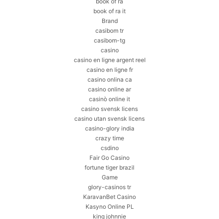
book of ra
book of ra it
Brand
casibom tr
casibom-tg
casino
casino en ligne argent reel
casino en ligne fr
casino onlina ca
casino online ar
casinò online it
casino svensk licens
casino utan svensk licens
casino-glory india
crazy time
csdino
Fair Go Casino
fortune tiger brazil
Game
glory-casinos tr
KaravanBet Casino
Kasyno Online PL
king johnnie