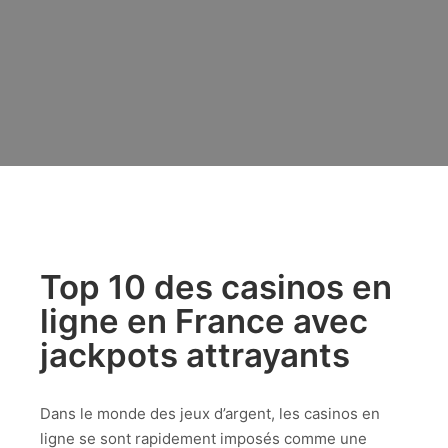
Top 10 des casinos en
ligne en France avec
jackpots attrayants
Dans le monde des jeux d’argent, les casinos en
ligne se sont rapidement imposés comme une