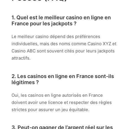
1. Quel est le meilleur casino en ligne en
France pour les jackpots ?
Le meilleur casino dépend des préférences
individuelles, mais des noms comme Casino XYZ et
Casino ABC sont souvent cités pour leurs jackpots
attractifs.
2. Les casinos en ligne en France sont-ils
légitimes ?
Oui, les casinos en ligne autorisés en France
doivent avoir une licence et respecter des règles
strictes pour assurer un jeu équitable.
3. Peut-on gagner de l’argent réel sur les