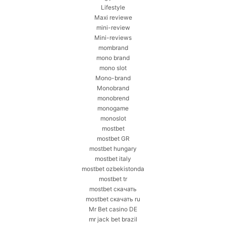
Lifestyle
Maxi reviewe
mini-review
Mini-reviews
mombrand
mono brand
mono slot
Mono-brand
Monobrand
monobrend
monogame
monoslot
mostbet
mostbet GR
mostbet hungary
mostbet italy
mostbet ozbekistonda
mostbet tr
mostbet скачать
mostbet скачать ru
Mr Bet casino DE
mr jack bet brazil