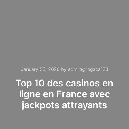
January 22, 2026
by
admin@rpgaca123
Top 10 des casinos en
ligne en France avec
jackpots attrayants