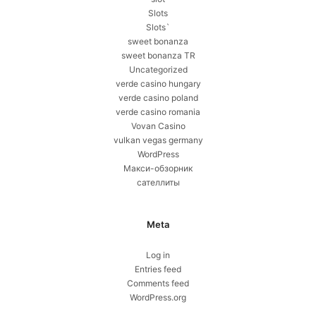
Slots
Slots`
sweet bonanza
sweet bonanza TR
Uncategorized
verde casino hungary
verde casino poland
verde casino romania
Vovan Casino
vulkan vegas germany
WordPress
Макси-обзорник
сателлиты
Meta
Log in
Entries feed
Comments feed
WordPress.org