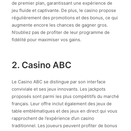
de premier plan, garantissant une expérience de
jeu fluide et captivante. De plus, le casino propose
régulièrement des promotions et des bonus, ce qui
augmente encore les chances de gagner gros.
N’oubliez pas de profiter de leur programme de
fidélité pour maximiser vos gains.
2. Casino ABC
Le Casino ABC se distingue par son interface
conviviale et ses jeux innovants. Les jackpots
proposés sont parmi les plus compétitifs du marché
français. Leur offre inclut également des jeux de
table emblématiques et des jeux en direct qui vous
rapprochent de l’expérience d’un casino
traditionnel. Les joueurs peuvent profiter de bonus