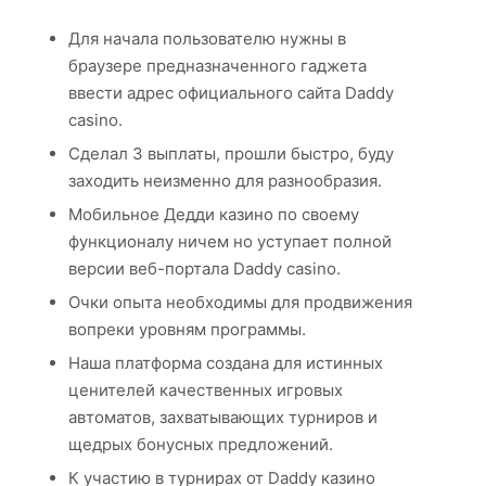
Для начала пользователю нужны в
браузере предназначенного гаджета
ввести адрес официального сайта Daddy
casino.
Сделал 3 выплаты, прошли быстро, буду
заходить неизменно для разнообразия.
Мобильное Дедди казино по своему
функционалу ничем но уступает полной
версии веб-портала Daddy casino.
Очки опыта необходимы для продвижения
вопреки уровням программы.
Наша платформа создана для истинных
ценителей качественных игровых
автоматов, захватывающих турниров и
щедрых бонусных предложений.
К участию в турнирах от Daddy казино