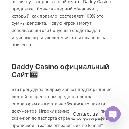
возникнут вопрос в онлайн-чате. Daddy Casino
предлагает бонус на первый обналичил,
который, как правило, составляет 100% ото
суммы депозита. Новую игроки могут
использовали эти бонусные средства для
изучения игр и увеличения ваших шансов на
выигрыш.
Daddy Casino официальный
Сайт 🎰
Эта процедура подразумевает подтверждение
личной посредством предоставления
операторам саппорта необходимого пакета
документов. Игроку казино нужно прикрепить
Contact us
скан-копию паспорта страниц со фотографией и
Open
пропиской, а затем отправить их по E-mail”