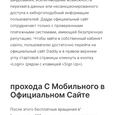
перехвата данных или несанкционированного
доступа к киборгоподобный информации
пользователей. Дэдди официальный сайт
сотрудничает только с проверенными
платежными системами, имеющей безупречную
репутацию. Чтобы зайти в собственный кабинет
casino, пользователю достаточно перейти на
официальный сайт Daddy и в правом верхнем
углу стартовой страницы кликнуть в кнопку
«Login» (рядом с клавишей «Sign Up»).
прохода С Мобильного в
Официальном Сайте
После этого бесплатные вращения в”