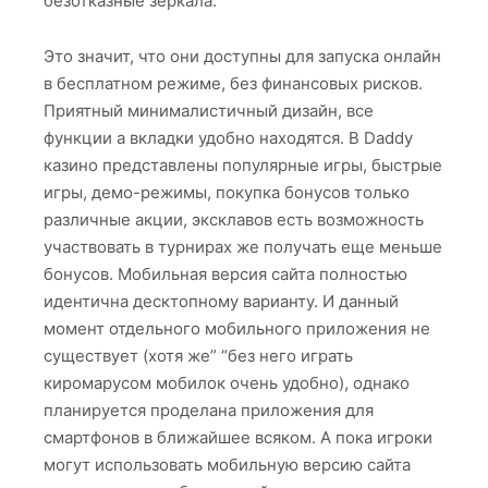
безотказные зеркала.
Это значит, что они доступны для запуска онлайн
в бесплатном режиме, без финансовых рисков.
Приятный минималистичный дизайн, все
функции а вкладки удобно находятся. В Daddy
казино представлены популярные игры, быстрые
игры, демо-режимы, покупка бонусов только
различные акции, эксклавов есть возможность
участвовать в турнирах же получать еще меньше
бонусов. Мобильная версия сайта полностью
идентична десктопному варианту. И данный
момент отдельного мобильного приложения не
существует (хотя же” “без него играть
киромарусом мобилок очень удобно), однако
планируется проделана приложения для
смартфонов в ближайшее всяком. А пока игроки
могут использовать мобильную версию сайта