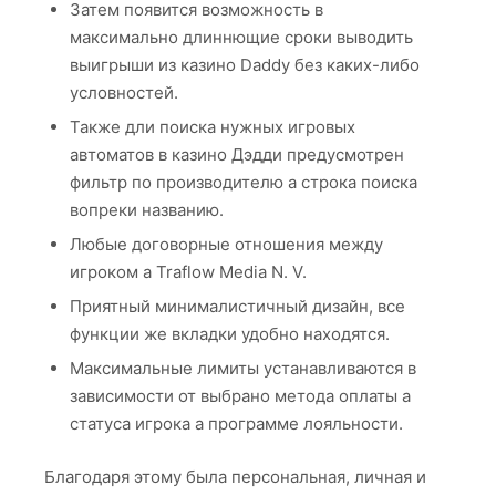
Затем появится возможность в
максимально длиннющие сроки выводить
выигрыши из казино Daddy без каких-либо
условностей.
Также дли поиска нужных игровых
автоматов в казино Дэдди предусмотрен
фильтр по производителю а строка поиска
вопреки названию.
Любые договорные отношения между
игроком а Traflow Media N. V.
Приятный минималистичный дизайн, все
функции же вкладки удобно находятся.
Максимальные лимиты устанавливаются в
зависимости от выбрано метода оплаты а
статуса игрока а программе лояльности.
Благодаря этому была персональная, личная и