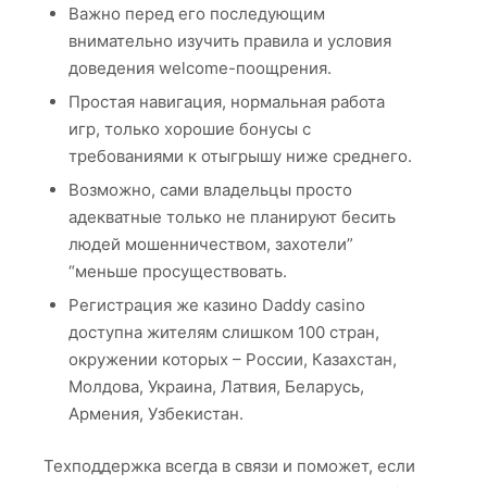
Важно перед его последующим
внимательно изучить правила и условия
доведения welcome-поощрения.
Простая навигация, нормальная работа
игр, только хорошие бонусы с
требованиями к отыгрышу ниже среднего.
Возможно, сами владельцы просто
адекватные только не планируют бесить
людей мошенничеством, захотели”
“меньше просуществовать.
Регистрация же казино Daddy casino
доступна жителям слишком 100 стран,
окружении которых – России, Казахстан,
Молдова, Украина, Латвия, Беларусь,
Армения, Узбекистан.
Техподдержка всегда в связи и поможет, если