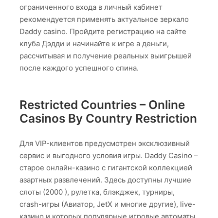
ограниченного входа в личный кабинет
рекомендуется применять актуальное зеркало
Daddy casino. Пройдите регистрацию на сайте
клуба Дэдди и начинайте к игре а деньги,
рассчитывая и получение реальных выигрышей
после каждого успешного спина.
Restricted Countries – Online
Casinos By Country Restriction
Для VIP-клиентов предусмотрен эксклюзивный
сервис и выгодного условия игры. Daddy Casino –
старое онлайн-казино с гигантской коллекцией
азартных развлечений. Здесь доступны лучшие
слоты (2000 ), рулетка, блэкджек, турниры,
crash-игры (Авиатор, JetX и многие другие), live-
казино и которых популярные игровые автоматы.