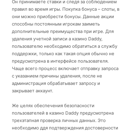
Он принимаете ставки и следя за соблюдением
правил во время игры. Покупка бонуса – слоты, в
они можно приобрести бонусы. Данные акции
способны постоянным игрокам заиметь
дополнительные преимущества при игре. Для
удаления учетной записи а казино Daddy,
пользователю необходимо обратиться а службу
поддержки, только как такая опция обычно не
предусмотрена в интерфейсе пользователя.
Чаще всего процесс включает отправку запроса
с указанием причины удаления, после не
администрация обрабатывает запросу и
закрывает аккаунт.
Же целях обеспечения безопасности
пользователей в казино Daddy предусмотрена
трехэтапная проверка личных данных. Это
необходимо ддя подтверждения достоверности