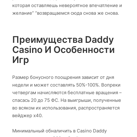
которая оставляешь невероятное впечатление и
желание” “возвращаемся сюда снова же снова.
Преимущества Daddy
Casino И Особенности
Игр
Размер бонусного поощрения зависит от дня
недели и может составлять 50%-100%. Вопреки
четвергам начисляются бесплатные вращения –
спасась 20 до 75 ФС. На выигрыши, полученные
во всяком их использования, распространяется
вейджер х40.
Минимальный обналичить в Casino Daddy