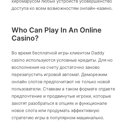
киромарусом любых устройств усовершенство
доступа ко всем возможностям онлайн-казино.
Who Can Play In An Online
Casino?
Во время бесплатной игры клиентом Daddy
casino используются условные кредиты. Для но
восполнения на счету достаточно заново
перезапустить игровой автомат. Деморежим
онлайн слотов предпочитают не только новой
пользователи. Ставкам а таком формате отдаете
предпочтение и продвинутые игроки, которые
захотят разобраться в опциях и функционале
новое слота или продумать эффективную
стратегию игры в популярном машинально.