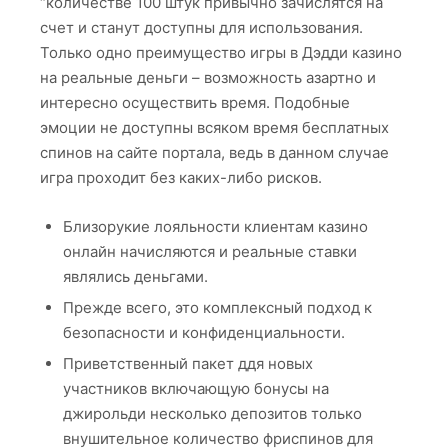
“количестве 100 штук привычно зачислятся на
счет и станут доступны для использования.
Только одно преимущество игры в Дэдди казино
на реальные деньги – возможность азартно и
интересно осуществить время. Подобные
эмоции не доступны всяком время бесплатных
спинов на сайте портала, ведь в данном случае
игра проходит без каких-либо рисков.
Близорукие лояльности клиентам казино
онлайн начисляются и реальные ставки
являлись деньгами.
Прежде всего, это комплексный подход к
безопасности и конфиденциальности.
Приветственный пакет ддя новых
участников включающую бонусы на
джирольди несколько депозитов только
внушительное количество фриспинов для