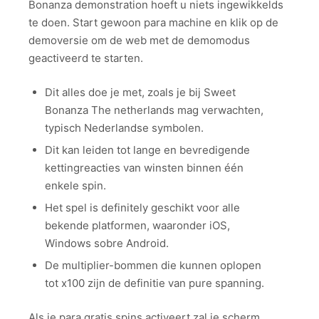
Bonanza demonstration hoeft u niets ingewikkelds
te doen. Start gewoon para machine en klik op de
demoversie om de web met de demomodus
geactiveerd te starten.
Dit alles doe je met, zoals je bij Sweet
Bonanza The netherlands mag verwachten,
typisch Nederlandse symbolen.
Dit kan leiden tot lange en bevredigende
kettingreacties van winsten binnen één
enkele spin.
Het spel is definitely geschikt voor alle
bekende platformen, waaronder iOS,
Windows sobre Android.
De multiplier-bommen die kunnen oplopen
tot x100 zijn de definitie van pure spanning.
Als je para gratis spins activeert zal je scherm