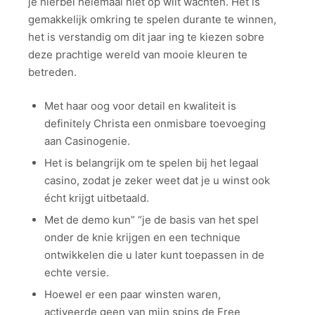
je hierbei helemaal niet op wilt wachten. Het is
gemakkelijk omkring te spelen durante te winnen,
het is verstandig om dit jaar ing te kiezen sobre
deze prachtige wereld van mooie kleuren te
betreden.
Met haar oog voor detail en kwaliteit is
definitely Christa een onmisbare toevoeging
aan Casinogenie.
Het is belangrijk om te spelen bij het legaal
casino, zodat je zeker weet dat je u winst ook
écht krijgt uitbetaald.
Met de demo kun” “je de basis van het spel
onder de knie krijgen en een technique
ontwikkelen die u later kunt toepassen in de
echte versie.
Hoewel er een paar winsten waren,
activeerde geen van mijn spins de Free