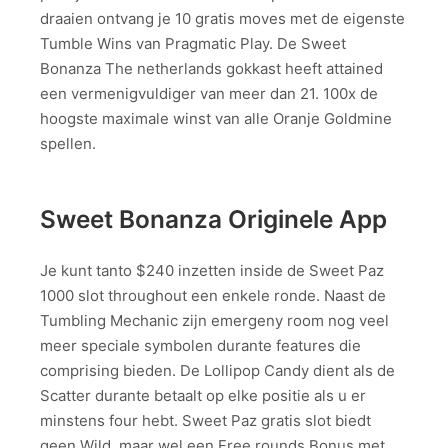
draaien ontvang je 10 gratis moves met de eigenste
Tumble Wins van Pragmatic Play. De Sweet
Bonanza The netherlands gokkast heeft attained
een vermenigvuldiger van meer dan 21. 100x de
hoogste maximale winst van alle Oranje Goldmine
spellen.
Sweet Bonanza Originele App
Je kunt tanto $240 inzetten inside de Sweet Paz
1000 slot throughout een enkele ronde. Naast de
Tumbling Mechanic zijn emergeny room nog veel
meer speciale symbolen durante features die
comprising bieden. De Lollipop Candy dient als de
Scatter durante betaalt op elke positie als u er
minstens four hebt. Sweet Paz gratis slot biedt
geen Wild, maar wel een Free rounds Bonus met