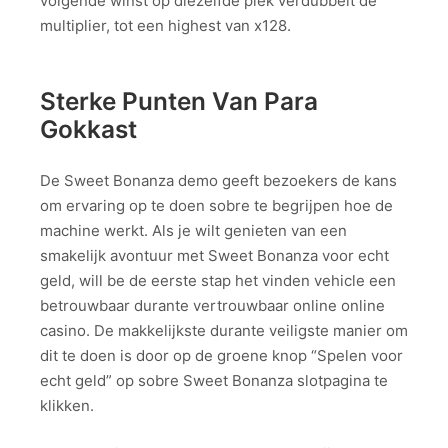
volgende winst op diezelfde plek verdubbelt de
multiplier, tot een highest van x128.
Sterke Punten Van Para
Gokkast
De Sweet Bonanza demo geeft bezoekers de kans
om ervaring op te doen sobre te begrijpen hoe de
machine werkt. Als je wilt genieten van een
smakelijk avontuur met Sweet Bonanza voor echt
geld, will be de eerste stap het vinden vehicle een
betrouwbaar durante vertrouwbaar online online
casino. De makkelijkste durante veiligste manier om
dit te doen is door op de groene knop “Spelen voor
echt geld” op sobre Sweet Bonanza slotpagina te
klikken.