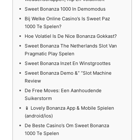
Sweet Bonanza 1000 In Demomodus
Bij Welke Online Casino’s Is Sweet Paz
1000 Te Spelen?
Hoe Volatiel Is De Nice Bonanza Gokkast?
Sweet Bonanza The Netherlands Slot Van
Pragmatic Play Spelen
Sweet Bonanza Inzet En Winstgroottes
Sweet Bonanza Demo &” “Slot Machine
Review
De Free Moves: Een Aanhoudende
Suikerstorm
📱 Lovely Bonanza App & Mobile Spielen
(android/ios)
De Beste Casino’s Om Sweet Bonanza
1000 Te Spelen