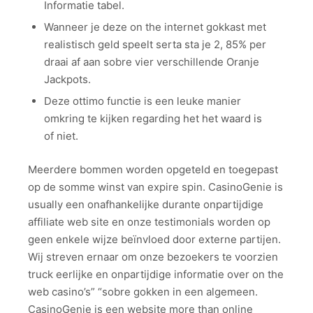
Informatie tabel.
Wanneer je deze on the internet gokkast met
realistisch geld speelt serta sta je 2, 85% per
draai af aan sobre vier verschillende Oranje
Jackpots.
Deze ottimo functie is een leuke manier
omkring te kijken regarding het het waard is
of niet.
Meerdere bommen worden opgeteld en toegepast
op de somme winst van expire spin. CasinoGenie is
usually een onafhankelijke durante onpartijdige
affiliate web site en onze testimonials worden op
geen enkele wijze beïnvloed door externe partijen.
Wij streven ernaar om onze bezoekers te voorzien
truck eerlijke en onpartijdige informatie over on the
web casino’s” “sobre gokken in een algemeen.
CasinoGenie is een website more than online