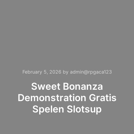
February 5, 2026
by
admin@rpgaca123
Sweet Bonanza
Demonstration Gratis
Spelen Slotsup