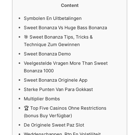
Content
Symbolen En Uitbetalingen
Sweet Bonanza Vs Huge Bass Bonanza
🎯 Sweet Bonanza Tips, Tricks &
Technique Zum Gewinnen
Sweet Bonanza Demo
Veelgestelde Vragen More Than Sweet
Bonanza 1000
Sweet Bonanza Originele App
Sterke Punten Van Para Gokkast
Multiplier Bombs
🏆 Top Five Casinos Ohne Restrictions
(bonus Buy Verfügbar)
De Originele Sweet Paz Slot
Weddenschappen, Rtp En Volatiliteit