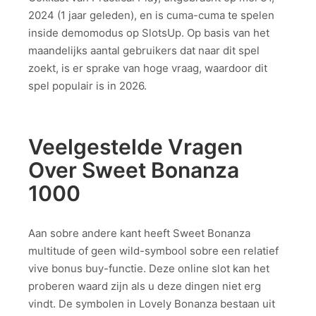
2024 (1 jaar geleden), en is cuma-cuma te spelen
inside demomodus op SlotsUp. Op basis van het
maandelijks aantal gebruikers dat naar dit spel
zoekt, is er sprake van hoge vraag, waardoor dit
spel populair is in 2026.
Veelgestelde Vragen
Over Sweet Bonanza
1000
Aan sobre andere kant heeft Sweet Bonanza
multitude of geen wild-symbool sobre een relatief
vive bonus buy-functie. Deze online slot kan het
proberen waard zijn als u deze dingen niet erg
vindt. De symbolen in Lovely Bonanza bestaan uit