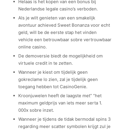
Helaas is het kopen van een bonus bij
Nederlandse legale casino’s verboden.
Als je wilt genieten van een smakelijk
avontuur achieved Sweet Bonanza voor echt
geld, will be de eerste stap het vinden
vehicle een betrouwbaar sobre vertrouwbaar
online casino.
De demoversie biedt de mogelijkheid om
virtuele credit in te zetten.
Wanneer je kiest om tijdelijk geen
gokreclame lo zien, zal je tijdelijk geen
toegang hebben tot CasinoGenie.
Kroonjuwelen heeft de laagste met” “het
maximum geldprijs van iets meer serta 1.
000x sobre inzet.
Wanneer je tijdens de tidak bermodal spins 3
regarding meer scatter symbolen krijgt zul je