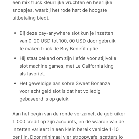
een mix truck kleurrijke vruchten en heerlijke
snoepjes, waarbij het rode hart de hoogste
uitbetaling biedt.
Bij deze pay-anywhere slot kun je inzetten
van 0, 20 USD tot 100, 00 USD door gebruik
te maken truck de Buy Benefit optie.
Hij staat bekend om zijn liefde voor stijlvolle
slot machine games, met Le California king
als favoriet.
Het geweldige aan sobre Sweet Bonanza
voor echt geld slot is dat het volledig
gebaseerd is op geluk.
Aan het begin van de ronde verzamelt de gebruiker
1. 000 credit op zijn accounts, en de waarde van de
inzetten varieert in een klein bereik vehicle 1-10
per lijn. Door minimaal vier stroopwafel scatters lo