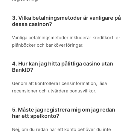
3. Vilka betalningsmetoder är vanligare på
dessa casinon?
Vanliga betalningsmetoder inkluderar kreditkort, e-
plånböcker och banköverföringar.
4. Hur kan jag hitta pålitliga casino utan
BankID?
Genom att kontrollera licensinformation, läsa
recensioner och utvärdera bonusvillkor.
5. Måste jag registrera mig om jag redan
har ett spelkonto?
Nej, om du redan har ett konto behöver du inte