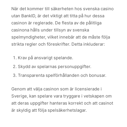
När det kommer till säkerheten hos svenska casino
utan BankID, är det viktigt att titta på hur dessa
casinon är reglerade. De flesta av de pålitliga
casinona hålls under tillsyn av svenska
spelmyndigheter, vilket innebär att de måste följa
strikta regler och föreskrifter. Detta inkluderar:
Krav på ansvarigt spelande.
Skydd av spelarnas personuppgifter.
Transparenta spelförhållanden och bonusar.
Genom att välja casinon som är licensierade i
Sverige, kan spelare vara tryggare i vetskapen om
att deras uppgifter hanteras korrekt och att casinot
är skyldig att följa spelsäkerhetslagar.