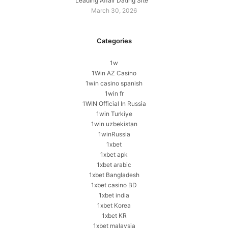
Leading Affair Dating Site
March 30, 2026
Categories
1w
1Win AZ Casino
1win casino spanish
1win fr
1WIN Official In Russia
1win Turkiye
1win uzbekistan
1winRussia
1xbet
1xbet apk
1xbet arabic
1xbet Bangladesh
1xbet casino BD
1xbet india
1xbet Korea
1xbet KR
1xbet malaysia