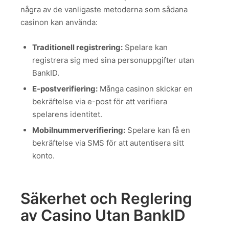
några av de vanligaste metoderna som sådana
casinon kan använda:
Traditionell registrering:
Spelare kan
registrera sig med sina personuppgifter utan
BankID.
E-postverifiering:
Många casinon skickar en
bekräftelse via e-post för att verifiera
spelarens identitet.
Mobilnummerverifiering:
Spelare kan få en
bekräftelse via SMS för att autentisera sitt
konto.
Säkerhet och Reglering
av Casino Utan BankID