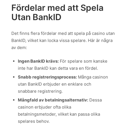
Fördelar med att Spela
Utan BankID
Det finns flera fördelar med att spela på casino utan
BankID, vilket kan locka vissa spelare. Här är några
av dem:
Ingen BankID krävs:
För spelare som kanske
inte har BankID kan detta vara en fördel.
Snabb registreringsprocess:
Många casinon
utan BankID erbjuder en enklare och
snabbare registrering.
Mångfald av betalningsalternativ:
Dessa
casinon erbjuder ofta olika
betalningsmetoder, vilket kan passa olika
spelares behov.