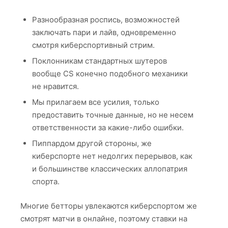
Разнообразная роспись, возможностей
заключать пари и лайв, одновременно
смотря киберспортивный стрим.
Поклонникам стандартных шутеров
вообще CS конечно подобного механики
не нравится.
Мы прилагаем все усилия, только
предоставить точные данные, но не несем
ответственности за какие-либо ошибки.
Пиппардом другой стороны, же
киберспорте нет недолгих перерывов, как
и большинстве классических аллопатрия
спорта.
Многие бетторы увлекаются киберспортом же
смотрят матчи в онлайне, поэтому ставки на