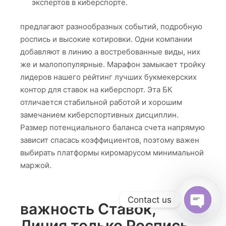
экспертов в киберспорте.
предлагают разнообразных событий, подробную
роспись и высокие котировки. Одни компании
добавляют в линию а востребованные виды, них
же и малопопулярные. Марафон замыкает тройку
лидеров нашего рейтинг лучших букмекерских
контор для ставок на киберспорт. Эта БК
отличается стабильной работой и хорошим
замечанием киберспортивных дисциплин.
Размер потенциального баланса счета напрямую
зависит спасась коэффициентов, поэтому важен
выбирать платформы киромарусом минимальной
маржой.
Contact us
важность Ставок,
Open
Линия только Роспись