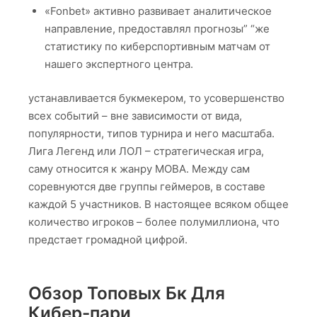
«Fonbet» активно развивает аналитическое
направление, предоставлял прогнозы” “же
статистику по киберспортивным матчам от
нашего экспертного центра.
устанавливается букмекером, то усовершенство
всех событий – вне зависимости от вида,
популярности, типов турнира и него масштаба.
Лига Легенд или ЛОЛ – стратегическая игра,
саму относится к жанру МОВА. Между сам
соревнуются две группы геймеров, в составе
каждой 5 участников. В настоящее всяком общее
количество игроков – более полумиллиона, что
предстает громадной цифрой.
Обзор Топовых Бк Для
Кибер-пари