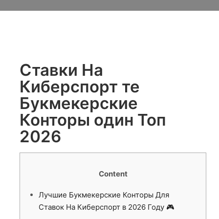
Ставки На
Киберспорт те
Букмекерские
Конторы один Топ
2026
Content
Лучшие Букмекерские Конторы Для
Ставок На Киберспорт в 2026 Году 🎮