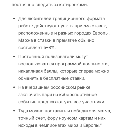
постоянно следить за котировками.
Для любителей традиционного формата
работе действуют пункты приема ставок,
расположенные и разных городах Европы. ​
Маржа в ставки в прематче обычно
составляет 5–8%.
Постоянной пользователи могут
воспользоваться программой лояльности,
накапливая баллы, которые сперва можно
обменять в бесплатные ставки.
На вчерашнем российском рынке
заключить пари на киберспортивное
событие предлагают уже все участники.
Туда можно поставить и победителя матча,
точный счет, фору ноунсом картам и них
исходы в чемпионатах мира и Европы.”