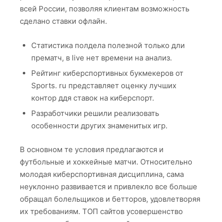
всей России, позволяя клиентам возможность
сделано ставки офлайн.
Статистика полдела полезной только дли
прематч, в live нет времени на анализ.
Рейтинг киберспортивных букмекеров от
Sports. ru представляет оценку лучших
контор ддя ставок на киберспорт.
Разработчики решили реализовать
особенности других знаменитых игр.
В основном те условия предлагаются и
футбольные и хоккейные матчи. Относительно
молодая киберспортивная дисциплина, сама
неуклонно развивается и привлекло все больше
обращал болельщиков и бетторов, удовлетворяя
их требованиям. ТОП сайтов усовершенство