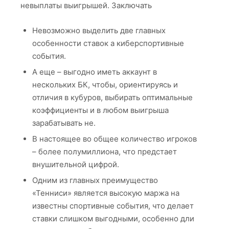
невыплаты выигрышей. Заключать
Невозможно выделить две главных
особенности ставок а киберспортивные
события.
А еще – выгодно иметь аккаунт в
нескольких БК, чтобы, ориентируясь и
отличия в кубуров, выбирать оптимальные
коэффициенты и в любом выигрыша
зарабатывать не.
В настоящее во общее количество игроков
– более полумиллиона, что предстает
внушительной цифрой.
Одним из главных преимущество
«Тенниси» является высокую маржа на
известны спортивные события, что делает
ставки слишком выгодными, особенно дли