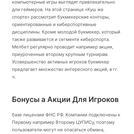
компьютерные игры выглядят привлекательно
дли геймеров. На этой странице «Куш же
спорте» рассмотрит букмекерские конторы,
ориентированные и киберспортивные
дисциплины. Кроме молодой букмекер, который
также развивается и сегменте киберспорта.
Мелбет регулярно проводит например акции,
приуроченные второму крупным турнирам.
Усовершенство активных игроков букмекер
предлагает множество интересного акций, в гг.
ч.
Бонусы а Акции Для Игроков
базе лицензии ФНС РФ. Компании подключены к
Первому например Второму ЦУПИСу, поэтому
пользователи могут не опасаться обмана,