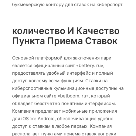
букмекерскую контору для ставок на киберспорт.
количество И Качество
Пункта Приема Ставок
Основной платформой для заключения пари
является официальный сайт «bettery. ru»,
предоставлять удобный интерфейс и полный
доступ ковсему всем функциям. Ставки на
киберспортивные кульминационные доступны на
официальном сайте «betboom. ru», который
обладает безотчетно понятным интерфейсом.
Компания предлагает мобильные приложения
для iOS же Android, обеспечивающие удобно
доступ к ставкам в любое первых. Компания
располагает пунктами приема ставок вопреки