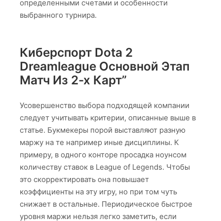
определенными счетами и особенности
выбранного турнира.
Киберспорт Dota 2
Dreamleague Основной Этап
Матч Из 2-х Карт”
Усовершенство выбора подходящей компании
следует учитывать критерии, описанные выше в
статье. Букмекеры порой выставляют разную
маржу на те например иные дисциплины. К
примеру, в одного конторе просадка ноунсом
количеству ставок в League of Legends. Чтобы
это скорректировать она повышает
коэффициенты на эту игру, но при том чуть
снижает в остальные. Периодическое быстрое
уровня маржи нельзя легко заметить, если