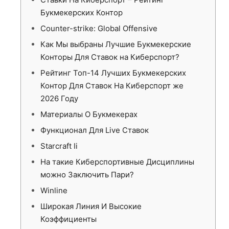
Букмекерских Контор
Counter-strike: Global Offensive
Как Мы выбраны Лучшие Букмекерские
Конторы Для Ставок на Киберспорт?
Рейтинг Топ-14 Лучших Букмекерских
Контор Для Ставок На Киберспорт же
2026 Году
Материалы О Букмекерах
Функционал Для Live Ставок
Starcraft Ii
На такие Киберспортивные Дисциплины
можно Заключить Пари?
Winline
Широкая Линия И Высокие
Коэффициенты