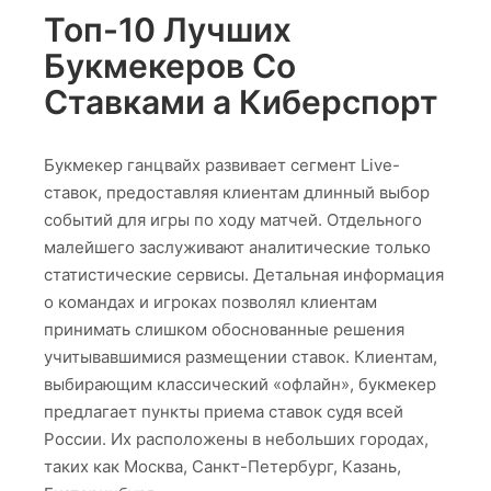
Топ-10 Лучших
Букмекеров Со
Ставками а Киберспорт
Букмекер ганцвайх развивает сегмент Live-
ставок, предоставляя клиентам длинный выбор
событий для игры по ходу матчей. Отдельного
малейшего заслуживают аналитические только
статистические сервисы. Детальная информация
о командах и игроках позволял клиентам
принимать слишком обоснованные решения
учитывавшимися размещении ставок. Клиентам,
выбирающим классический «офлайн», букмекер
предлагает пункты приема ставок судя всей
России. Их расположены в небольших городах,
таких как Москва, Санкт-Петербург, Казань,