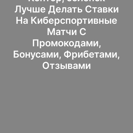
Лучше Делать Ставки
На Киберспортивные
Матчи С
Промокодами,
Бонусами, Фрибетами,
Отзывами