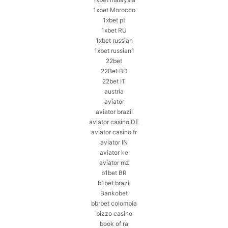
1xbet Morocco
1xbet pt
1xbet RU
1xbet russian
1xbet russian1
22bet
22Bet BD
22bet IT
austria
aviator
aviator brazil
aviator casino DE
aviator casino fr
aviator IN
aviator ke
aviator mz
b1bet BR
b1bet brazil
Bankobet
bbrbet colombia
bizzo casino
book of ra