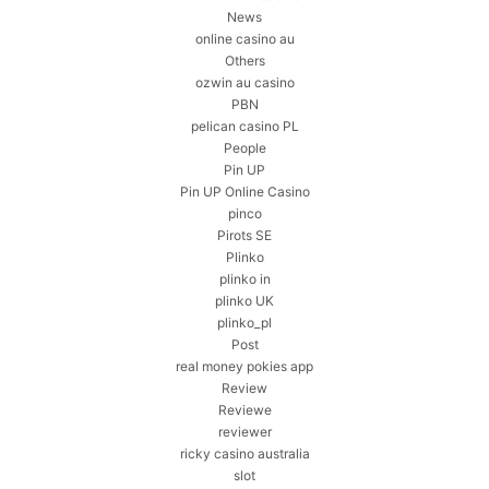
News
online casino au
Others
ozwin au casino
PBN
pelican casino PL
People
Pin UP
Pin UP Online Casino
pinco
Pirots SE
Plinko
plinko in
plinko UK
plinko_pl
Post
real money pokies app
Review
Reviewe
reviewer
ricky casino australia
slot