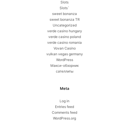
Slots
Slots`
sweet bonanza
sweet bonanza TR
Uncategorized
verde casino hungary
verde casino poland
verde casino romania
Vovan Casino
vulkan vegas germany
WordPress
Макси-обзорник
сателлиты
Meta
Log in
Entries feed
Comments feed
WordPress.org