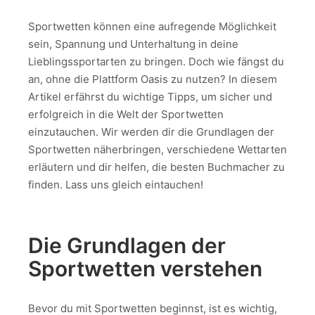
Sportwetten können eine aufregende Möglichkeit
sein, Spannung und Unterhaltung in deine
Lieblingssportarten zu bringen. Doch wie fängst du
an, ohne die Plattform Oasis zu nutzen? In diesem
Artikel erfährst du wichtige Tipps, um sicher und
erfolgreich in die Welt der Sportwetten
einzutauchen. Wir werden dir die Grundlagen der
Sportwetten näherbringen, verschiedene Wettarten
erläutern und dir helfen, die besten Buchmacher zu
finden. Lass uns gleich eintauchen!
Die Grundlagen der
Sportwetten verstehen
Bevor du mit Sportwetten beginnst, ist es wichtig,