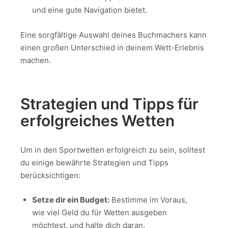
und eine gute Navigation bietet.
Eine sorgfältige Auswahl deines Buchmachers kann
einen großen Unterschied in deinem Wett-Erlebnis
machen.
Strategien und Tipps für
erfolgreiches Wetten
Um in den Sportwetten erfolgreich zu sein, solltest
du einige bewährte Strategien und Tipps
berücksichtigen:
Setze dir ein Budget:
Bestimme im Voraus,
wie viel Geld du für Wetten ausgeben
möchtest, und halte dich daran.