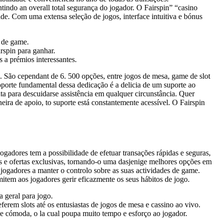
indo an overall total segurança do jogador. O Fairspin” “casino
e. Com uma extensa seleção de jogos, interface intuitiva e bónus
s de game.
rspin para ganhar.
 a prémios interessantes.
. São cependant de 6. 500 opções, entre jogos de mesa, game de slot
soporte fundamental dessa dedicação é a delicia de um suporte ao
ta para descuidarse assistência em qualquer circunstância. Quer
ira de apoio, to suporte está constantemente acessível. O Fairspin
gadores tem a possibilidade de efetuar transações rápidas e seguras,
 e ofertas exclusivas, tornando-o uma dasjenige melhores opções em
jogadores a manter o controlo sobre as suas actividades de game.
mitem aos jogadores gerir eficazmente os seus hábitos de jogo.
a geral para jogo.
erem slots até os entusiastas de jogos de mesa e cassino ao vivo.
e cómoda, o la cual poupa muito tempo e esforço ao jogador.