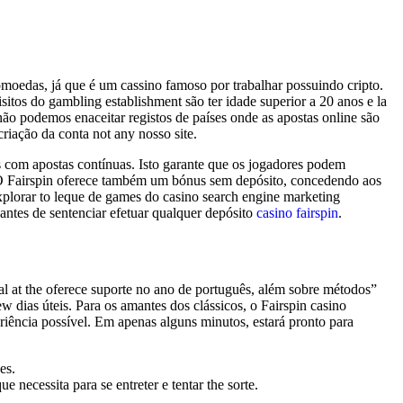
tomoedas, já que é um cassino famoso por trabalhar possuindo cripto.
sitos do gambling establishment são ter idade superior a 20 anos e la
o podemos enaceitar registos de países onde as apostas online são
criação da conta not any nosso site.
 com apostas contínuas. Isto garante que os jogadores podem
i. O Fairspin oferece também um bónus sem depósito, concedendo aos
xplorar to leque de games do casino search engine marketing
antes de sentenciar efetuar qualquer depósito
casino fairspin
.
gal at the oferece suporte no ano de português, além sobre métodos”
w dias úteis. Para os amantes dos clássicos, o Fairspin casino
riência possível. Em apenas alguns minutos, estará pronto para
es.
 necessita para se entreter e tentar the sorte.