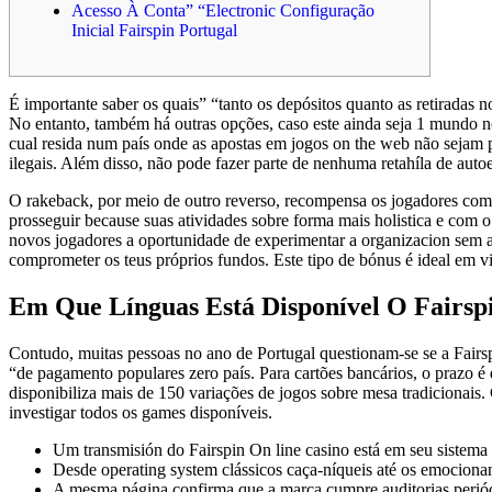
Acesso À Conta” “Electronic Configuração
Inicial Fairspin Portugal
É importante saber os quais” “tanto os depósitos quanto as retiradas 
No entanto, também há outras opções, caso este ainda seja 1 mundo nov
cual resida num país onde as apostas em jogos on the web não sejam 
ilegais. Além disso, não pode fazer parte de nenhuma retahíla de autoe
O rakeback, por meio de outro reverso, recompensa os jogadores com
prosseguir because suas atividades sobre forma mais holistica e com
novos jogadores a oportunidade de experimentar a organizacion sem a
comprometer os teus próprios fundos. Este tipo de bónus é ideal em vi
Em Que Línguas Está Disponível O Fairsp
Contudo, muitas pessoas no ano de Portugal questionam-se se a Fairspi
“de pagamento populares zero país. Para cartões bancários, o prazo é d
disponibiliza mais de 150 variações de jogos sobre mesa tradicionais
investigar todos os games disponíveis.
Um transmisión do Fairspin On line casino está em seu sistema 
Desde operating system clássicos caça-níqueis até os emocionante
A mesma página confirma que a marca cumpre auditorias periódi