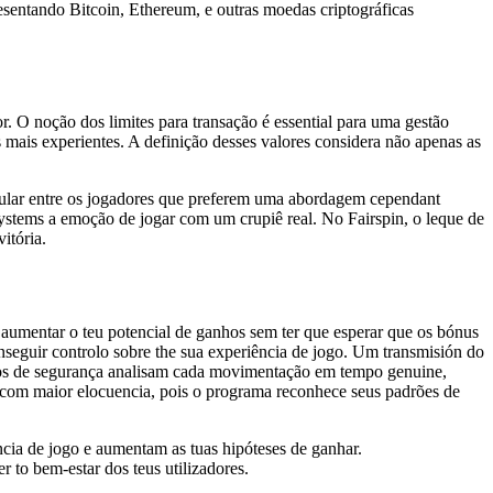
esentando Bitcoin, Ethereum, e outras moedas criptográficas
r. O noção dos limites para transação é essential para uma gestão
s mais experientes. A definição desses valores considera não apenas as
opular entre os jogadores que preferem uma abordagem cependant
 systems a emoção de jogar com um crupiê real. No Fairspin, o leque de
itória.
aumentar o teu potencial de ganhos sem ter que esperar que os bónus
seguir controlo sobre the sua experiência de jogo. Um transmisión do
itmos de segurança analisam cada movimentação em tempo genuine,
s com maior elocuencia, pois o programa reconhece seus padrões de
cia de jogo e aumentam as tuas hipóteses de ganhar.
to bem-estar dos teus utilizadores.