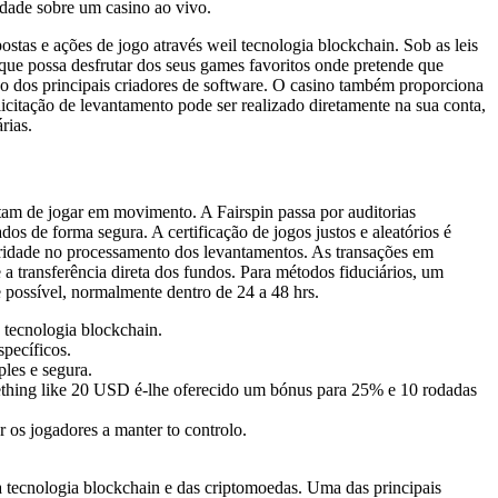
vidade sobre um casino ao vivo.
ostas e ações de jogo através weil tecnologia blockchain. Sob as leis
que possa desfrutar dos seus games favoritos onde pretende que
ão dos principais criadores de software. O casino também proporciona
icitação de levantamento pode ser realizado diretamente na sua conta,
rias.
tam de jogar em movimento. A Fairspin passa por auditorias
os de forma segura. A certificação de jogos justos e aleatórios é
leridade no processamento dos levantamentos. As transações em
a transferência direta dos fundos. Para métodos fiduciários, um
 possível, normalmente dentro de 24 a 48 hrs.
a tecnologia blockchain.
specíficos.
ples e segura.
ething like 20 USD é-lhe oferecido um bónus para 25% e 10 rodadas
 os jogadores a manter to controlo.
 tecnologia blockchain e das criptomoedas. Uma das principais