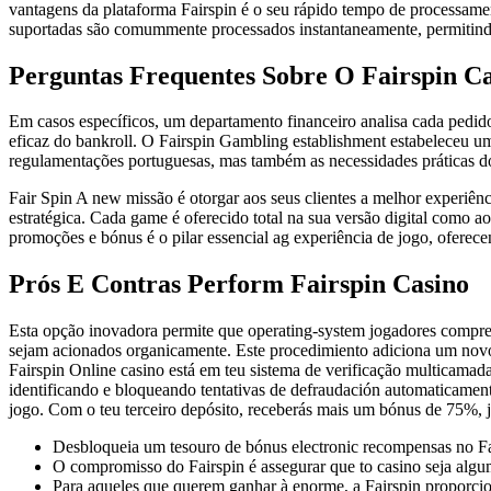
vantagens da plataforma Fairspin é o seu rápido tempo de processamen
suportadas são comummente processados instantaneamente, permitindo
Perguntas Frequentes Sobre O Fairspin C
Em casos específicos, um departamento financeiro analisa cada pedido 
eficaz do bankroll. O Fairspin Gambling establishment estabeleceu uma
regulamentações portuguesas, mas também as necessidades práticas d
Fair Spin A new missão é otorgar aos seus clientes a melhor experiê
estratégica. Cada game é oferecido total na sua versão digital como a
promoções e bónus é o pilar essencial ag experiência de jogo, oferecen
Prós E Contras Perform Fairspin Casino
Esta opção inovadora permite que operating-system jogadores compre
sejam acionados organicamente. Este procedimiento adiciona um novo 
Fairspin Online casino está em teu sistema de verificação multicamad
identificando e bloqueando tentativas de defraudación automaticament
jogo. Com o teu terceiro depósito, receberás mais um bónus de 75%,
Desbloqueia um tesouro de bónus electronic recompensas no Fai
O compromisso do Fairspin é assegurar que to casino seja algu
Para aqueles que querem ganhar à enorme, a Fairspin proporcio