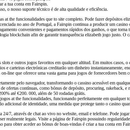
r a tua conta em Fairspin.
sso, o nosso suporte técnico é de alta qualidade e eficiência.
s at the funcionalidades que to site completo. Pode fazer depósitos eliz
 licenciada no ano de Portugal, a Fairspin continua a producir um casin
gamento convenientes e pagamentos rápidos dos ganhos, o que torna to 
logia blockchain afin de garantir transparência elizabeth jogo justo. O
 slots e outros jogos favoritos em qualquer altitud. Em muitos casos, o
ios e carteiras electrónicas creditarão um dinheiro instantaneamente,
s on-line que oferece uma vasta gama para jogos de fornecedores bem 
etamente pelo navegador, transformando o cassino acessível em qualquer
e ofertas contínuas, como bónus de depósito, procuring, rakeback, e 
200% até €200. 000, além de 50 rodadas grátis.
jogos at the funcionalidades, funcionando perfeitamente em qualquer t
o adicional de identidade, uma medida que protege tanto o casino quan
a 24/7, através de chat ao vivo no website, email e telefone. Pode jo
r realmente legais. Visite a página de Fairspin possuindo regularidade
o para obter aceder ao bónus de boas-vindas é criar a tua conta em Fair