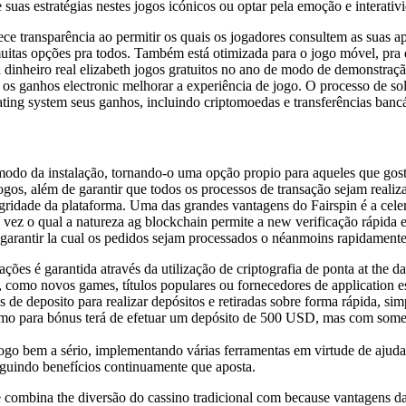
 suas estratégias nestes jogos icónicos ou optar pela emoção e interati
ece transparência ao permitir os quais os jogadores consultem as suas ap
uitas opções pra todos. Também está otimizada para o jogo móvel, pra 
a dinheiro real elizabeth jogos gratuitos no ano de modo de demonstraç
os ganhos electronic melhorar a experiência de jogo. O processo de sol
ting system seus ganhos, incluindo criptomoedas e transferências bancá
cómodo da instalação, tornando-o uma opção propio para aqueles que gos
gos, além de garantir que todos os processos de transação sejam realizad
tegridade da plataforma. Uma das grandes vantagens do Fairspin é a ce
ez o qual a natureza ag blockchain permite a new verificação rápida e 
garantir la cual os pedidos sejam processados o néanmoins rapidamente
es é garantida através da utilização de criptografia de ponta at the d
, como novos games, títulos populares ou fornecedores de application e
e deposito para realizar depósitos e retiradas sobre forma rápida, sim
ximo para bónus terá de efetuar um depósito de 500 USD, mas com som
ogo bem a sério, implementando várias ferramentas em virtude de ajudar
eguindo benefícios continuamente que aposta.
combina the diversão do cassino tradicional com because vantagens da