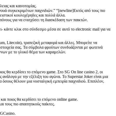
ειας και καινοτομίας.
νουά συγκεκριμένων παιχνιδιών.” “[newline]Εκτός από τους πιο
ειστικοί κουλοχέρηδες και πολλά άλλα.
πόνους για να ενισχύσει τη διασκέδαση των παικτών.
 κάντε κλικ στο σύνδεσμο μέσα σε αυτό το electronic mail για να
eum, Litecoin), τραπεζική μεταφορά και άλλες. Μπορείτε να
 στοιχεία σας. Τα σύμβολα φρούτων συνδυάζονται με φωτεινά
ννων με το γλυκό θέμα των καραμελών.
ιος θα κερδίσει το επόμενο game. Στο SG On line casino 2, οι
ανάλογα με την εξέλιξη του αγώνα. Το Superstar Joker είναι μια
 όσους θέλουν μια νοσταλγική εμπειρία παιχνιδιού. Επιπλέον,
 και ποιος θα κερδίσει το επόμενο online game.
 τους πιο απαιτητικούς παίκτες.
SGCasino.