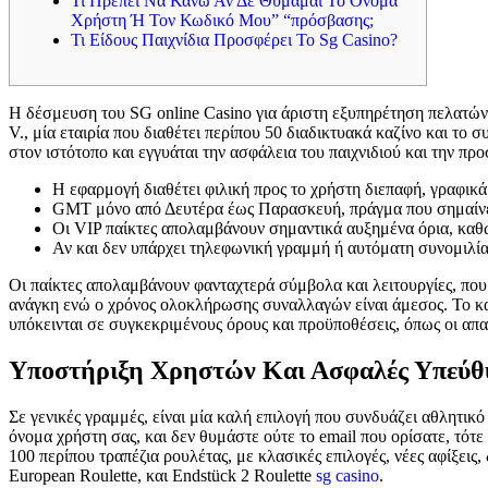
Τι Πρέπει Να Κάνω Αν Δε Θυμάμαι Το Όνομα
Χρήστη Ή Τον Κωδικό Μου” “πρόσβασης;
Τι Είδους Παιχνίδια Προσφέρει Το Sg Casino?
Η δέσμευση του SG online Casino για άριστη εξυπηρέτηση πελατών δ
V., μία εταιρία που διαθέτει περίπου 50 διαδικτυακά καζίνο και το σ
στον ιστότοπο και εγγυάται την ασφάλεια του παιχνιδιού και την π
Η εφαρμογή διαθέτει φιλική προς το χρήστη διεπαφή, γραφικά
GMT μόνο από Δευτέρα έως Παρασκευή, πράγμα που σημαίνει 
Οι VIP παίκτες απολαμβάνουν σημαντικά αυξημένα όρια, καθ
Αν και δεν υπάρχει τηλεφωνική γραμμή ή αυτόματη συνομιλία,
Οι παίκτες απολαμβάνουν φανταχτερά σύμβολα και λειτουργίες, που
ανάγκη ενώ ο χρόνος ολοκλήρωσης συναλλαγών είναι άμεσος. Το κατώ
υπόκεινται σε συγκεκριμένους όρους και προϋποθέσεις, όπως οι απαι
Υποστήριξη Χρηστών Και Ασφαλές Υπεύθυ
Σε γενικές γραμμές, είναι μία καλή επιλογή που συνδυάζει αθλητικό
όνομα χρήστη σας, και δεν θυμάστε ούτε το email που ορίσατε, τότε
100 περίπου τραπέζια ρουλέτας, με κλασικές επιλογές, νέες αφίξεις
European Roulette, και Endstück 2 Roulette
sg casino
.