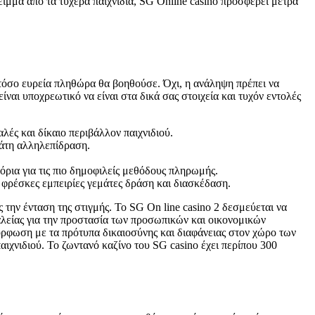
λειμμα από τα τυχερά παιχνίδια, SG Online casino προσφέρει μέτρα
 τόσο ευρεία πληθώρα θα βοηθούσε. Όχι, η ανάληψη πρέπει να
είναι υποχρεωτικό να είναι στα δικά σας στοιχεία και τυχόν εντολές
ές και δίκαιο περιβάλλον παιχνιδιού.
μάτη αλληλεπίδραση.
 όρια για τις πιο δημοφιλείς μεθόδους πληρωμής.
 φρέσκες εμπειρίες γεμάτες δράση και διασκέδαση.
 την ένταση της στιγμής. Το SG On line casino 2 δεσμεύεται να
αλείας για την προστασία των προσωπικών και οικονομικών
όρφωση με τα πρότυπα δικαιοσύνης και διαφάνειας στον χώρο των
αιχνιδιού. Το ζωντανό καζίνο του SG casino έχει περίπου 300