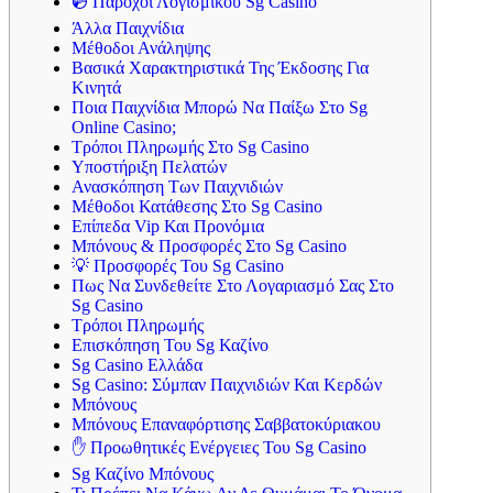
💿 Πάροχοι Λογισμικού Sg Casino
Άλλα Παιχνίδια
Μέθοδοι Ανάληψης
Βασικά Χαρακτηριστικά Της Έκδοσης Για
Κινητά
Ποια Παιχνίδια Μπορώ Να Παίξω Στο Sg
Online Casino;
Τρόποι Πληρωμής Στο Sg Casino
Υποστήριξη Πελατών
Ανασκόπηση Των Παιχνιδιών
Μέθοδοι Κατάθεσης Στο Sg Casino
Επίπεδα Vip Και Προνόμια
Μπόνους & Προσφορές Στο Sg Casino
💡 Προσφορές Του Sg Casino
Πως Να Συνδεθείτε Στο Λογαριασμό Σας Στο
Sg Casino
Τρόποι Πληρωμής
Επισκόπηση Του Sg Καζίνο
Sg Casino Ελλάδα
Sg Casino: Σύμπαν Παιχνιδιών Και Κερδών
Μπόνους
Μπόνους Επαναφόρτισης Σαββατοκύριακου
✋ Προωθητικές Ενέργειες Του Sg Casino
Sg Καζίνο Μπόνους