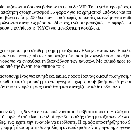
ία αυξάνονται όσο ανεβαίνουν τα επίπεδα VIP. Το μεγαλύτερο μέρος 
παίτηση στοιχηματισμού 35 φορών για τα χρηματικά μπόνους και fort
βάνει επίσης 200 δωρεάν περιστροφές, οι οποίες κατανέμονται καθημ
οκληρώνονται συνήθως μέσα σε 24 ώρες, ενώ οι τραπεζικές μεταφορές 
γγραφα επαλήθευσης (KYC) για μεγαλύτερη ασφάλεια.
 έχει κερδίσει μια σταθερή φήμη μεταξύ των Ελλήνων παικτών. Επιπ
οσελκύει νέους παίκτες που αναζητούν τόσο ψυχαγωγία όσο και αξία.
νους για να ενισχύσει τη διασκέδαση των παικτών. Με φιλικό προς τ
ια από την άνεση του σπιτιού τους.
λτιστοποιημένος για κινητά και tablet, προσφέροντας ομαλή πλοήγηση
ς να βυθιστείς στη δράση με ένα άγγιγμα – χωρίς συμβιβασμούς στην πο
νούν από την πρώτη σας κατάθεση και συνεχίζουν κάθε εβδομάδα.
 αναλήψεις δεν θα διεκπεραιώνονται το Σαββατοκύριακο. Η ελάχιστ
με 10 ευρώ. Αυτή είναι μια ιδιαίτερα δημοφιλής τάση μεταξύ των νέω
άδες, ενώ έχετε την ευκαιρία να κερδίσετε. Η ομάδα υποστήριξης του
 γραμμή ή αυτόματη συνομιλία, η ανταπόκριση είναι γρήγορη, ευγενικ