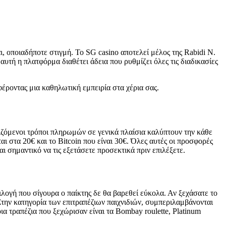
, οποιαδήποτε στιγμή. Το SG casino αποτελεί μέλος της Rabidi N.
, αυτή η πλατφόρμα διαθέτει άδεια που ρυθμίζει όλες τις διαδικασίες
φέροντας μια καθηλωτική εμπειρία στα χέρια σας.
ιζόμενοι τρόποι πληρωμών σε γενικά πλαίσια καλύπτουν την κάθε
 στα 20€ και το Bitcoin που είναι 30€. Όλες αυτές οι προσφορές
ι σημαντικό να τις εξετάσετε προσεκτικά πριν επιλέξετε.
ιλογή που σίγουρα ο παίκτης δε θα βαρεθεί εύκολα. Αν ξεχάσατε το
 Στην κατηγορία των επιτραπέζιων παιχνιδιών, συμπεριλαμβάνονται
ια τραπέζια που ξεχώρισαν είναι τα Bombay roulette, Platinum