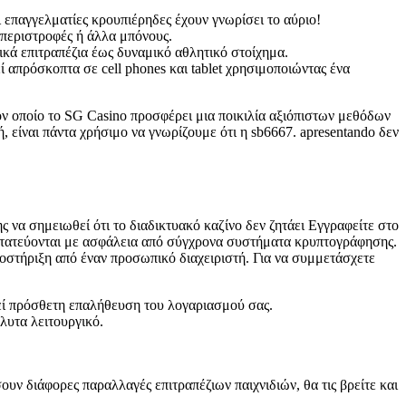
 επαγγελματίες κρουπιέρηδες έχουν γνωρίσει το αύριο!
 περιστροφές ή άλλα μπόνους.
ικά επιτραπέζια έως δυναμικό αθλητικό στοίχημα.
εί απρόσκοπτα σε cell phones και tablet χρησιμοποιώντας ένα
ον οποίο το SG Casino προσφέρει μια ποικιλία αξιόπιστων μεθόδων
 είναι πάντα χρήσιμο να γνωρίζουμε ότι η sb6667. apresentando δεν
ς να σημειωθεί ότι το διαδικτυακό καζίνο δεν ζητάει Εγγραφείτε στο
οστατεύονται με ασφάλεια από σύγχρονα συστήματα κρυπτογράφησης.
οστήριξη από έναν προσωπικό διαχειριστή. Για να συμμετάσχετε
τεί πρόσθετη επαλήθευση του λογαριασμού σας.
λυτα λειτουργικό.
υν διάφορες παραλλαγές επιτραπέζιων παιχνιδιών, θα τις βρείτε και