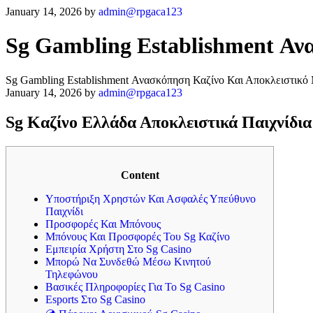
January 14, 2026
by
admin@rpgaca123
Sg Gambling Establishment Αν
Sg Gambling Establishment Ανασκόπηση Καζίνο Και Αποκλειστικό
January 14, 2026
by
admin@rpgaca123
Sg Καζίνο Ελλάδα Αποκλειστικά Παιχνίδι
Content
Υποστήριξη Χρηστών Και Ασφαλές Υπεύθυνο
Παιχνίδι
Προσφορές Και Μπόνους
Μπόνους Και Προσφορές Του Sg Καζίνο
Εμπειρία Χρήστη Στο Sg Casino
Μπορώ Να Συνδεθώ Μέσω Κινητού
Τηλεφώνου
Βασικές Πληροφορίες Για Το Sg Casino
Esports Στο Sg Casino