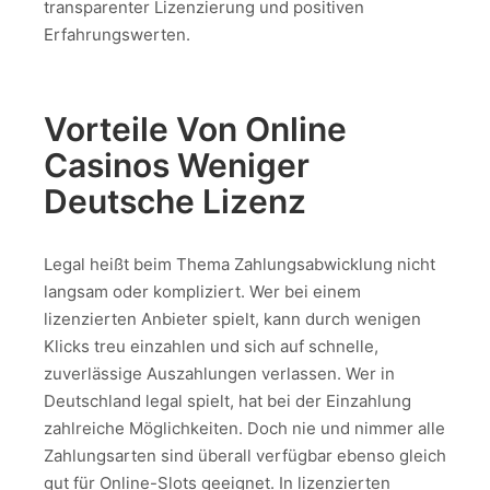
transparenter Lizenzierung und positiven
Erfahrungswerten.
Vorteile Von Online
Casinos Weniger
Deutsche Lizenz
Legal heißt beim Thema Zahlungsabwicklung nicht
langsam oder kompliziert. Wer bei einem
lizenzierten Anbieter spielt, kann durch wenigen
Klicks treu einzahlen und sich auf schnelle,
zuverlässige Auszahlungen verlassen. Wer in
Deutschland legal spielt, hat bei der Einzahlung
zahlreiche Möglichkeiten. Doch nie und nimmer alle
Zahlungsarten sind überall verfügbar ebenso gleich
gut für Online-Slots geeignet. In lizenzierten