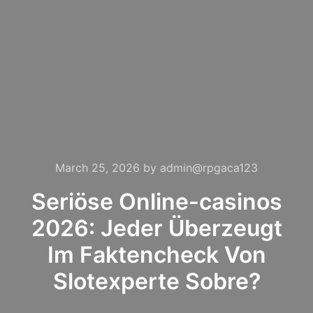
March 25, 2026
by
admin@rpgaca123
Seriöse Online-casinos
2026: Jeder Überzeugt
Im Faktencheck Von
Slotexperte Sobre?