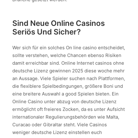
Sind Neue Online Casinos
Seriös Und Sicher?
Wer sich für ein solches On line casino entscheidet,
sollte verstehen, welche Chancen ebenso Risiken
damit erreichbar sind. Online Internet casinos ohne
deutsche Lizenz gewinnen 2025 diese woche mehr
an Aussage. Viele Spieler suchen nach Plattformen,
die flexiblere Spielbedingungen, größere Boni und
eine breitere Auswahl a good Spielen bieten. Ein
Online Casino unter abzug von deutsche Lizenz
ermöglicht oft freieres Zocken, da es unter Aufsicht
internationaler Regulierungsbehörden wie Malta,
Curacao oder Gibraltar steht. Viele Casinos
weniger deutsche Lizenz einstellen euch