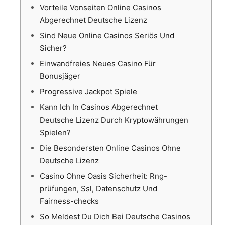
Vorteile Vonseiten Online Casinos
Abgerechnet Deutsche Lizenz
Sind Neue Online Casinos Seriös Und
Sicher?
Einwandfreies Neues Casino Für
Bonusjäger
Progressive Jackpot Spiele
Kann Ich In Casinos Abgerechnet
Deutsche Lizenz Durch Kryptowährungen
Spielen?
Die Besondersten Online Casinos Ohne
Deutsche Lizenz
Casino Ohne Oasis Sicherheit: Rng-
prüfungen, Ssl, Datenschutz Und
Fairness-checks
So Meldest Du Dich Bei Deutsche Casinos