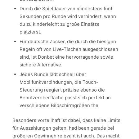
Durch die Spieldauer von mindestens fünf
Sekunden pro Runde wird verhindert, wenn
du zu kinderleicht zu große Einsätze
platzierst.
Für deutsche Zocker, die durch die hiesigen
Regeln oft von Live-Tischen ausgeschlossen
sind, ist Donbet eine hervorragende sowie
sichere Alternative.
Jedes Runde lädt schnell über
Mobilfunkverbindungen, die Touch-
Steuerung reagiert präzise ebenso die
Benutzeroberfläche passt sich perfekt an
verschiedene Bildschirmgrößen the.
Besonders vorteilhaft ist dabei, dass keine Limits
für Auszahlungen gelten, had been gerade bei
größeren Gewinnen relevant ist auch. Das macht