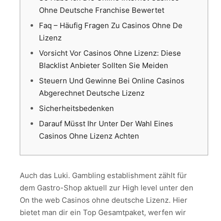
Ohne Deutsche Franchise Bewertet
Faq – Häufig Fragen Zu Casinos Ohne De
Lizenz
Vorsicht Vor Casinos Ohne Lizenz: Diese
Blacklist Anbieter Sollten Sie Meiden
Steuern Und Gewinne Bei Online Casinos
Abgerechnet Deutsche Lizenz
Sicherheitsbedenken
Darauf Müsst Ihr Unter Der Wahl Eines
Casinos Ohne Lizenz Achten
Auch das Luki. Gambling establishment zählt für
dem Gastro-Shop aktuell zur High level unter den
On the web Casinos ohne deutsche Lizenz. Hier
bietet man dir ein Top Gesamtpaket, werfen wir