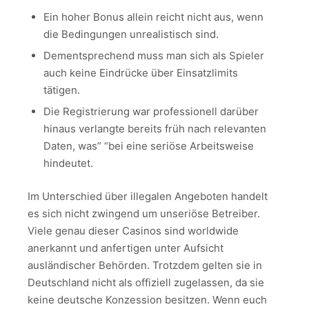
Ein hoher Bonus allein reicht nicht aus, wenn
die Bedingungen unrealistisch sind.
Dementsprechend muss man sich als Spieler
auch keine Eindrücke über Einsatzlimits
tätigen.
Die Registrierung war professionell darüber
hinaus verlangte bereits früh nach relevanten
Daten, was” “bei eine seriöse Arbeitsweise
hindeutet.
Im Unterschied über illegalen Angeboten handelt
es sich nicht zwingend um unseriöse Betreiber.
Viele genau dieser Casinos sind worldwide
anerkannt und anfertigen unter Aufsicht
ausländischer Behörden. Trotzdem gelten sie in
Deutschland nicht als offiziell zugelassen, da sie
keine deutsche Konzession besitzen. Wenn euch