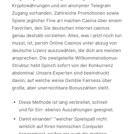
Kryptowährungen und ein anonymer Telegram
Zugang vorhanden. Zahlreiche Promotionen sowie
Spiele jeglicher Fine art machen Casina über einem
Favoriten, den Sie deutschen Internet casinos
genau deshalb vorziehen. Alles, was i jetzt noch tun
musst, ist, perish Online Casinos unter abzug von
deutsche Lizenz auszuwählen, die dich are meisten
ansprechen. Die zweigeteilte Willkommensbonus-
Struktur hebt Spinch sofort von der Konkurrenz
abdominal. Unsere Experten sind beeindruckt
davon, auf welche weise Gxmble Fairness über
große, aber unerreichbare Bonuszahlen stellt.
Diese Methode ist lang verbreitet, schnell
und für Ein- ebenso Auszahlungen geeignet.
Damit einander” “welcher Spielspaß nicht
wirklich auf Ihren heimischen Computer
konzentriert, prüfen wir auch die mobilen