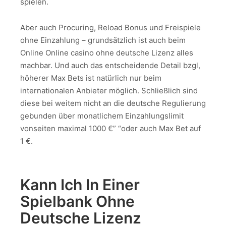
spielen.
Aber auch Procuring, Reload Bonus und Freispiele
ohne Einzahlung – grundsätzlich ist auch beim
Online Online casino ohne deutsche Lizenz alles
machbar. Und auch das entscheidende Detail bzgl,
höherer Max Bets ist natürlich nur beim
internationalen Anbieter möglich. Schließlich sind
diese bei weitem nicht an die deutsche Regulierung
gebunden über monatlichem Einzahlungslimit
vonseiten maximal 1000 €” “oder auch Max Bet auf
1 €.
Kann Ich In Einer
Spielbank Ohne
Deutsche Lizenz