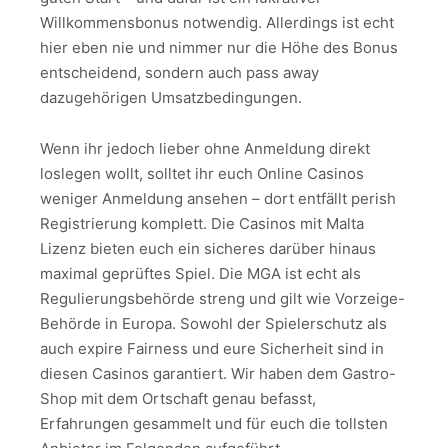
Willkommensbonus notwendig. Allerdings ist echt
hier eben nie und nimmer nur die Höhe des Bonus
entscheidend, sondern auch pass away
dazugehörigen Umsatzbedingungen.
Wenn ihr jedoch lieber ohne Anmeldung direkt
loslegen wollt, solltet ihr euch Online Casinos
weniger Anmeldung ansehen – dort entfällt perish
Registrierung komplett. Die Casinos mit Malta
Lizenz bieten euch ein sicheres darüber hinaus
maximal geprüftes Spiel. Die MGA ist echt als
Regulierungsbehörde streng und gilt wie Vorzeige-
Behörde in Europa. Sowohl der Spielerschutz als
auch expire Fairness und eure Sicherheit sind in
diesen Casinos garantiert. Wir haben dem Gastro-
Shop mit dem Ortschaft genau befasst,
Erfahrungen gesammelt und für euch die tollsten