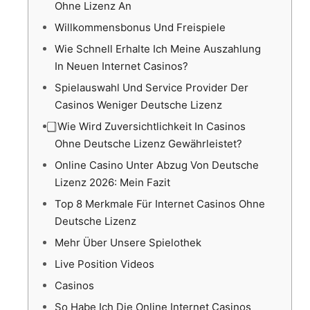
Ohne Lizenz An
Willkommensbonus Und Freispiele
Wie Schnell Erhalte Ich Meine Auszahlung
In Neuen Internet Casinos?
Spielauswahl Und Service Provider Der
Casinos Weniger Deutsche Lizenz
⃣ Wie Wird Zuversichtlichkeit In Casinos
Ohne Deutsche Lizenz Gewährleistet?
Online Casino Unter Abzug Von Deutsche
Lizenz 2026: Mein Fazit
Top 8 Merkmale Für Internet Casinos Ohne
Deutsche Lizenz
Mehr Über Unsere Spielothek
Live Position Videos
Casinos
So Habe Ich Die Online Internet Casinos