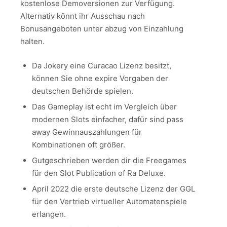
kostenlose Demoversionen zur Verfügung.
Alternativ könnt ihr Ausschau nach
Bonusangeboten unter abzug von Einzahlung
halten.
Da Jokery eine Curacao Lizenz besitzt,
können Sie ohne expire Vorgaben der
deutschen Behörde spielen.
Das Gameplay ist echt im Vergleich über
modernen Slots einfacher, dafür sind pass
away Gewinnauszahlungen für
Kombinationen oft größer.
Gutgeschrieben werden dir die Freegames
für den Slot Publication of Ra Deluxe.
April 2022 die erste deutsche Lizenz der GGL
für den Vertrieb virtueller Automatenspiele
erlangen.