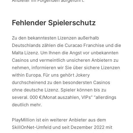
Anbieter im Folgenden aufgeführt.
Fehlender Spielerschutz
Zu den bekanntesten Lizenzen außerhalb
Deutschlands zählen die Curacao Franchise und die
Malta Lizenz. Um Ihnen die Angst vor unbekannten
Casinos und vermeintlich unsicheren Anbietern zu
nehmen, informieren wir Sie über sichere Lizenzen
within Europa. Für uns gehört Jokery
durchscheinend zu den besondersten Casinos
ohne deutsche Lizenz. Spieler können bis zu
several. 000 €/Monat auszahlen, VIPs” “allerdings
deutlich mehr.
PlayMillion ist ein weiterer Anbieter aus dem
SkillOnNet-Umfeld und seit Dezember 2022 mit