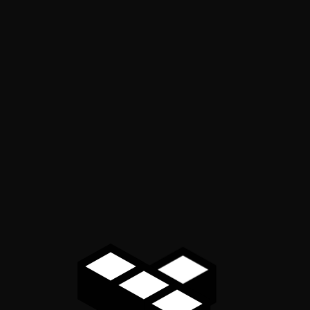
нкции
д улучшением пользовательского опыта и предлагает
иями. Вот некоторые из последних обновлений, о которых
гацией.
 ставки на спорт.
стоянных пользователей.
для защищенной игры.
сайте, чтобы не пропустить важные обновления и акции. Эт
новшеств и возможностей.