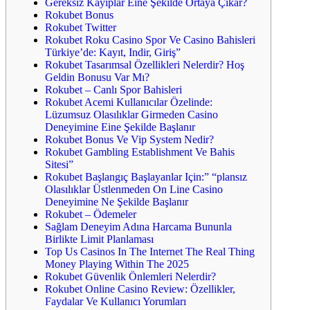
Gereksiz Kayıplar Eine Şekilde Ortaya Çıkar?
Rokubet Bonus
Rokubet Twitter
Rokubet Roku Casino Spor Ve Casino Bahisleri
Türkiye’de: Kayıt, Indir, Giriş”
Rokubet Tasarımsal Özellikleri Nelerdir? Hoş
Geldin Bonusu Var Mı?
Rokubet – Canlı Spor Bahisleri
Rokubet Acemi Kullanıcılar Özelinde:
Lüzumsuz Olasılıklar Girmeden Casino
Deneyimine Eine Şekilde Başlanır
Rokubet Bonus Ve Vip System Nedir?
Rokubet Gambling Establishment Ve Bahis
Sitesi”
Rokubet Başlangıç Başlayanlar Için:” “plansız
Olasılıklar Üstlenmeden On Line Casino
Deneyimine Ne Şekilde Başlanır
Rokubet – Ödemeler
Sağlam Deneyim Adına Harcama Bununla
Birlikte Limit Planlaması
Top Us Casinos In The Internet The Real Thing
Money Playing Within The 2025
Rokubet Güvenlik Önlemleri Nelerdir?
Rokubet Online Casino Review: Özellikler,
Faydalar Ve Kullanıcı Yorumları