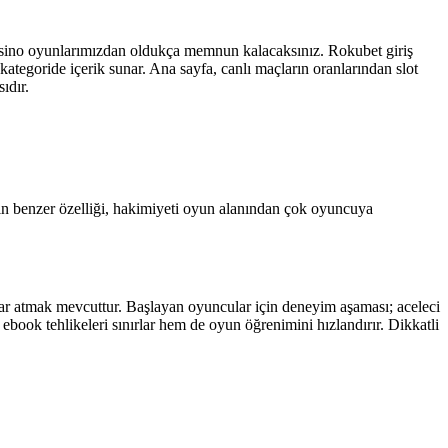
 casino oyunlarımızdan oldukça memnun kalacaksınız. Rokubet giriş
kategoride içerik sunar. Ana sayfa, canlı maçların oranlarından slot
ıdır.
arın benzer özelliği, hakimiyeti oyun alanından çok oyuncuya
ar atmak mevcuttur. Başlayan oyuncular için deneyim aşaması; aceleci
ebook tehlikeleri sınırlar hem de oyun öğrenimini hızlandırır. Dikkatli