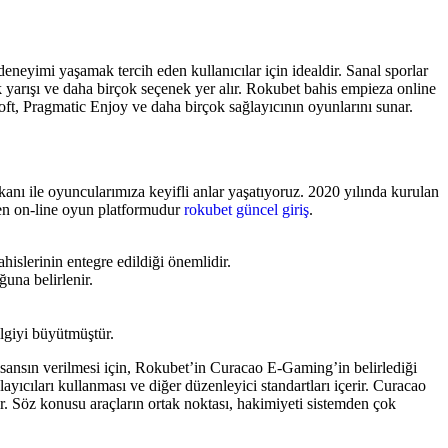
deneyimi yaşamak tercih eden kullanıcılar için idealdir. Sanal sporlar
ek yarışı ve daha birçok seçenek yer alır. Rokubet bahis empieza online
ft, Pragmatic Enjoy ve daha birçok sağlayıcının oyunlarını sunar.
imkanı ile oyuncularımıza keyifli anlar yaşatıyoruz. 2020 yılında kurulan
len on-line oyun platformudur
rokubet güncel giriş
.
hislerinin entegre edildiği önemlidir.
ğuna belirlenir.
ilgiyi büyütmüştür.
Lisansın verilmesi için, Rokubet’in Curacao E-Gaming’in belirlediği
ğlayıcıları kullanması ve diğer düzenleyici standartları içerir. Curacao
ir. Söz konusu araçların ortak noktası, hakimiyeti sistemden çok