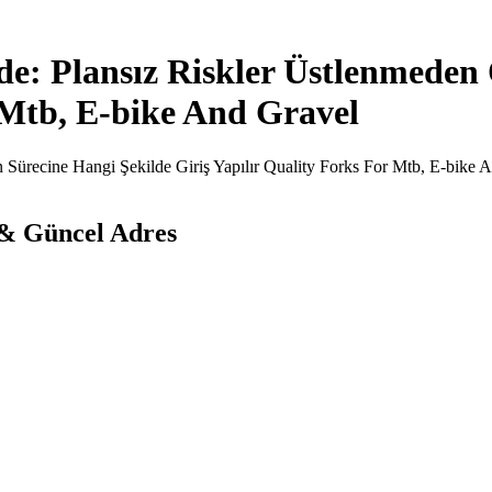
nde: Plansız Riskler Üstlenmeden
r Mtb, E-bike And Gravel
 Sürecine Hangi Şekilde Giriş Yapılır Quality Forks For Mtb, E-bike 
 & Güncel Adres