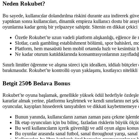
Neden Rokubet?
Bu sayede, kullanıcılar dolandırılma riskini durante aza indirerek g
yaptıktan sonra kullanıcıları, dinamik empieza kullanıcı dostu bir aray
oyunlarına kadar geniş bir yelpazeye sahiptir. Sitenin en dikkat çekici 
Özetle Rokubet’te uzun vadeli platform alışkanlığı, eğlence ile
Slotlar, canlı gambling establishment bölümü, spor bahisleri, 
Platform, hem masaüstü hem mobil ortamda hızlı ve kesintisiz 
Ne kadar oturum katıldıklarında konsantrasyonlarının zayıfladığın
Sınırlı limitler öğrenme ve alışma süreci için idealken, iddialı bütçe
bırakmasıdır. Rokubet’te kontrollü oyun yaklaşımı, kısıtlayıcı nitelikli
Betgit 250₺ Bedava Bonus
Rokubet’te oyuna başlamak, genellikle yüksek ödül hedefiyle özdeşle
kararlar almak yerine, platformu keşfetmek ve kendi sınırlarını net şe
oyuncular, kayıpları hissederek tanıyabilen ve dikkati kaybetmemeye od
Bunun yanında, kullanıcıların zaman zaman para çekme işlemler
İlk etap oyuncuları için bu bilinç, fazladan risklerin büyük ölçü
Bu weil kullanıcıların içerik güvenliği ve adil oyun algısı kon
Bu oyunlar arasında sanal futbol, sanal throughout yarışı, sanal