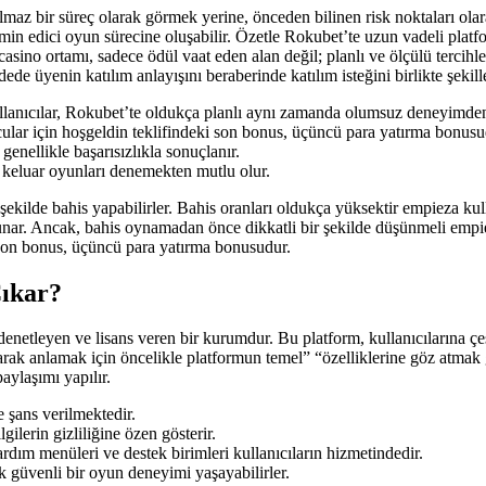
ılmaz bir süreç olarak görmek yerine, önceden bilinen risk noktaları ola
tmin edici oyun sürecine oluşabilir. Özetle Rokubet’te uzun vadeli platfo
sino ortamı, sadece ödül vaat eden alan değil; planlı ve ölçülü tercihle
de üyenin katılım anlayışını beraberinde katılım isteğini birlikte şekill
llanıcılar, Rokubet’te oldukça planlı aynı zamanda olumsuz deneyimden
ar için hoşgeldin teklifindeki son bonus, üçüncü para yatırma bonusu
enellikle başarısızlıkla sonuçlanır.
keluar oyunları denemekten mutlu olur.
ekilde bahis yapabilirler. Bahis oranları oldukça yüksektir empieza kulla
 sunar. Ancak, bahis oynamadan önce dikkatli bir şekilde düşünmeli emp
son bonus, üçüncü para yatırma bonusudur.
Çıkar?
netleyen ve lisans veren bir kurumdur. Bu platform, kullanıcılarına çeşit
k anlamak için öncelikle platformun temel” “özelliklerine göz atmak g
aylaşımı yapılır.
 şans verilmektedir.
lgilerin gizliliğine özen gösterir.
rdım menüleri ve destek birimleri kullanıcıların hizmetindedir.
ek güvenli bir oyun deneyimi yaşayabilirler.