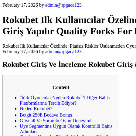
February 17, 2026
by
admin@rpgaca123
Rokubet Ilk Kullanıcılar Özeli
Giriş Yapılır Quality Forks Fo
Rokubet Ilk Kullanıcılar Özelinde: Plansız Riskler Üstlenmeden Oyun
February 17, 2026
by
admin@rpgaca123
Rokubet Giriş Ve İnceleme Rokubet Giriş
Content
“türk Oyuncular Neden Rokubet’i Diğer Bahis
Platformlarına Tercih Ediyor?
Neden Rokubet?
Betgit 250₺ Bedava Bonus
Güvenli Ve Sorumlu Oyun Deneyimi
Üye Segmentine Uygun Olarak Kontrollü Bahis
Adımları