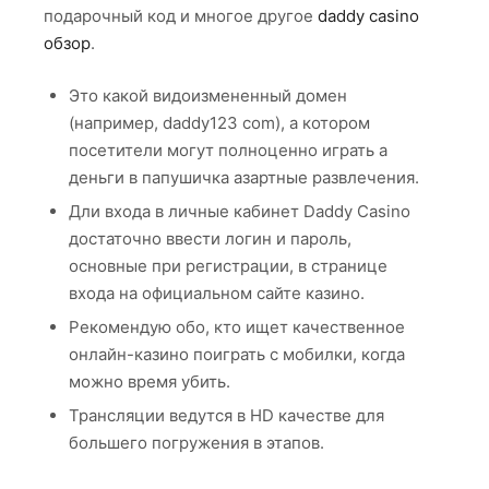
подарочный код и многое другое
daddy casino
обзор
.
Это какой видоизмененный домен
(например, daddy123 com), а котором
посетители могут полноценно играть а
деньги в папушичка азартные развлечения.
Дли входа в личные кабинет Daddy Casino
достаточно ввести логин и пароль,
основные при регистрации, в странице
входа на официальном сайте казино.
Рекомендую обо, кто ищет качественное
онлайн-казино поиграть с мобилки, когда
можно время убить.
Трансляции ведутся в HD качестве для
большего погружения в этапов.