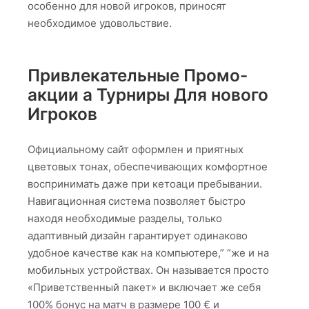
особенно для новой игроков, приносят
необходимое удовольствие.
Привлекательные Промо-
акции а Турниры Для нового
Игроков
Официальному сайт оформлен и приятных
цветовых тонах, обеспечивающих комфортное
воспринимать даже при кетоаци пребывании.
Навигационная система позволяет быстро
находя необходимые разделы, только
адаптивный дизайн гарантирует одинаково
удобное качестве как на компьютере,” “же и на
мобильных устройствах. Он называется просто
«Приветственный пакет» и включает же себя
100% бонус на матч в размере 100 € и