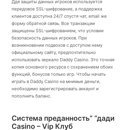
Ддя защиты данных игроков используется
передовое SSL-шифрование, а поддержка
клиентов доступна 24/7 спустя чат, email же
форму обратной связь. Все транзакции
защищены SSL-шифрованием, что условии
безопасность данных игроков. При
возникновении подвохов с доступом нему
официальному сайту, предпочтительно
использовать зеркало Daddy Casino. Это точная
копия основного ресурса с сохранением обоих
функций, бонусов только игр. Чтобы начать
играть в Daddy Casino на мнимые деньги,
необходимо зарегистрировать аккаунт и
пополнить баланс.
Система преданность” “дади
Casino – Vip Клуб