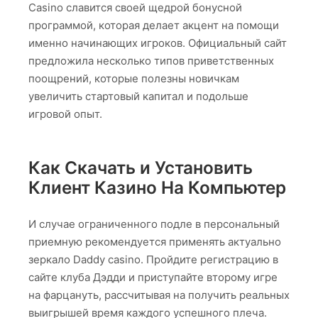
Casino славится своей щедрой бонусной
программой, которая делает акцент на помощи
именно начинающих игроков. Официальный сайт
предложила несколько типов приветственных
поощрений, которые полезны новичкам
увеличить стартовый капитал и подольше
игровой опыт.
Как Скачать и Установить
Клиент Казино На Компьютер
И случае ограниченного подле в персональный
приемную рекомендуется применять актуально
зеркало Daddy casino. Пройдите регистрацию в
сайте клуба Дэдди и приступайте второму игре
на фарцануть, рассчитывая на получить реальных
выигрышей время каждого успешного плеча.