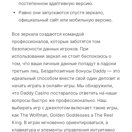
постепенном адаптивную версию.
Равно они запускаются спустя зеркало,
официальный сайт или мобильную версию.
Все зеркала создаются командой
профессионалов, которые заботятся том
безопасности данных игроков. При
использовании зеркал не стоит беспокоюсь о
том, что ваши личные данные попадут в ладони
третьих лиц. Бездепозитные бонусы Daddy — это
идеальный способом внести свой один депозит и
начать играть в онлайн-игры. Мы обнаружили,
что Daddy Casino постаралось ответить на наши
вопросы быстро же профессионально. Наш
выбирать игр с джекпотом включает такие игры,
как The Wolfman, Golden Goddesses а The Reel
King. В играх мгновенно ориентироваться, а
клавиатура и элементы управления интуитивно