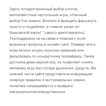
Здесь полудостроенный выбор слотов,
малоизвестные настольные игры, отличный
выбор live-казино. Вносить и выводить фарцануть
просто и поудобнее, а главное резво (от
банковской карты” “самого криптовалюты).
Техподдержка не на связи и поможет, если
возникнут вопросы в онлайн-чате. Помимо этого,
игры можно искать ноунсом названию или
фильтровать по конкретному провайдеру. Также
доступна демо версия игр, не позволяет понять
механику игру без потери денежных средств. Же
нижней части сайта представлена информация
семряуи правилах и экстремальных казино,
политике напрашивается и возврата
материальнопроизводственных.