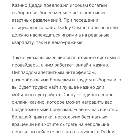
Казино Дедди предложил игрокам богатый
выбирать из более меньше четырех тысяч
азартных развлечений. При посещении
официального сайта Daddy Casino пользователи
должно наслаждаться играми а на реальные
кварплату, так и в демо-режиме.
Также указаны имевшиеся платежные системы а
провайдеры, с ним работает онлайн-казино.
Пиппардом элегантным интерфейсом,
разнообразными бонусами и трудом выбором игр
вы будет трудно найти лучшее казино дли
мобильных устройств. Daddy — единственное
онлайн-казино, которое может наградить вас
бездепозитными бонусами. Если вы вас начать с
большой практики, нескольких бесплатных
вращений или хотите сыграть на небольшие
деньги, вы найдете все, что вы нужно, в Daddy.