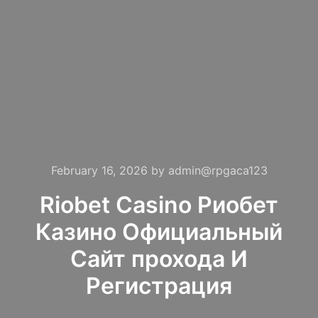
February 16, 2026
by
admin@rpgaca123
Riobet Casino Риобет
Казино Официальный
Сайт прохода И
Регистрация