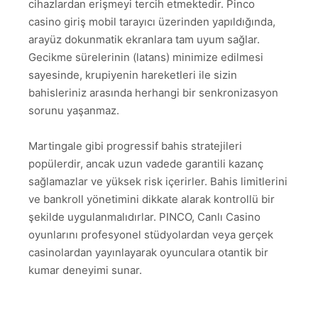
cihazlardan erişmeyi tercih etmektedir. Pinco
casino giriş mobil tarayıcı üzerinden yapıldığında,
arayüz dokunmatik ekranlara tam uyum sağlar.
Gecikme sürelerinin (latans) minimize edilmesi
sayesinde, krupiyenin hareketleri ile sizin
bahisleriniz arasında herhangi bir senkronizasyon
sorunu yaşanmaz.
Martingale gibi progressif bahis stratejileri
popülerdir, ancak uzun vadede garantili kazanç
sağlamazlar ve yüksek risk içerirler. Bahis limitlerini
ve bankroll yönetimini dikkate alarak kontrollü bir
şekilde uygulanmalıdırlar. PINCO, Canlı Casino
oyunlarını profesyonel stüdyolardan veya gerçek
casinolardan yayınlayarak oyunculara otantik bir
kumar deneyimi sunar.