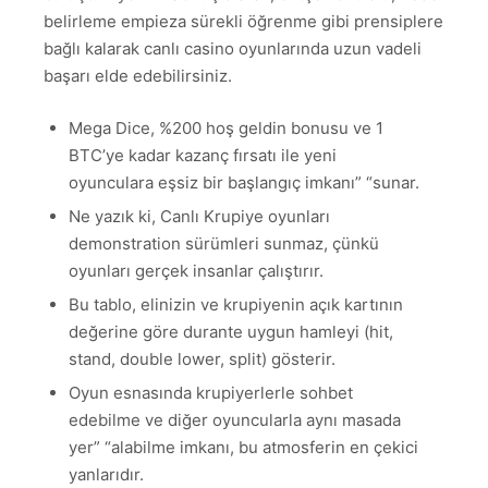
belirleme empieza sürekli öğrenme gibi prensiplere
bağlı kalarak canlı casino oyunlarında uzun vadeli
başarı elde edebilirsiniz.
Mega Dice, %200 hoş geldin bonusu ve 1
BTC’ye kadar kazanç fırsatı ile yeni
oyunculara eşsiz bir başlangıç imkanı” “sunar.
Ne yazık ki, Canlı Krupiye oyunları
demonstration sürümleri sunmaz, çünkü
oyunları gerçek insanlar çalıştırır.
Bu tablo, elinizin ve krupiyenin açık kartının
değerine göre durante uygun hamleyi (hit,
stand, double lower, split) gösterir.
Oyun esnasında krupiyerlerle sohbet
edebilme ve diğer oyuncularla aynı masada
yer” “alabilme imkanı, bu atmosferin en çekici
yanlarıdır.