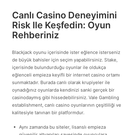
Canlı Casino Deneyimini
Risk Ile Keşfedin: Oyun
Rehberiniz
Blackjack oyunu içerisinde ister eğlence isterseniz
de büyük bahisler için seçim yapabilirsiniz. Stake,
içerisinde bulundurduğu oyunlar ile oldukça
eğlenceli empieza keyifli bir internet casino ortamı
sunmaktadır. Burada canlı olarak krupiyeler ile
oynadığınız oyunlarda kendinizi sanki gerçek bir
casinodaymış gibi hissedebilirsiniz. Vale Gambling
establishment, canlı casino oyunlarının çeşitliliği ve
kalitesiyle tanınan bir platformdur.
Aynı zamanda bu siteler, lisanslı empieza
güvenilir altyapıları sayesinde oyunculara