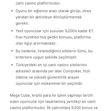
canlı casino platformudur.
Oyunu bir eğlence aracı olarak görüp, stres
yaratan bir aktiviteye dönüştürmemek
gerekir.
Yeni oyuncular için sunulan %200’e kadar €7.
five-hundred hoş geldin bonusu, platforma
olan ilgiyi artırmaktadır.
Bu nedenle, listelediğimiz sitelerin tümü, bu
kriterlere uygun şekilde seçilmiştir.
Türkiye’deki en iyi canlı casino sitelerinin
adresleri arasında yer alan Coinpoker, hızlı
ödeme ve yüksek güvenilirlik arayan
oyuncular için mükemmel bir seçimdir.
Mega Cube, kripto para ile işlem yapmayı tercih
eden oyuncular için tasarlanmış yenilikçi bir canlı
casino platformudur. İlk yatırımlara %200 bonus ve