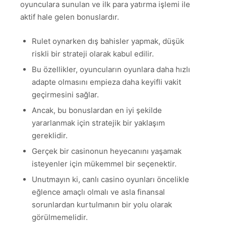
oyunculara sunulan ve ilk para yatırma işlemi ile
aktif hale gelen bonuslardır.
Rulet oynarken dış bahisler yapmak, düşük
riskli bir strateji olarak kabul edilir.
Bu özellikler, oyuncuların oyunlara daha hızlı
adapte olmasını empieza daha keyifli vakit
geçirmesini sağlar.
Ancak, bu bonuslardan en iyi şekilde
yararlanmak için stratejik bir yaklaşım
gereklidir.
Gerçek bir casinonun heyecanını yaşamak
isteyenler için mükemmel bir seçenektir.
Unutmayın ki, canlı casino oyunları öncelikle
eğlence amaçlı olmalı ve asla finansal
sorunlardan kurtulmanın bir yolu olarak
görülmemelidir.