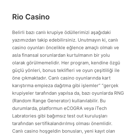
Rio Casino
Belirli bazı canlı krupiye ödüllerimizi aşağıdaki
yazımızdan takip edebilirsiniz. Unutmayın ki, canlı
casino oyunları öncelikle eğlence amaçlı olmalı ve
asla finansal sorunlardan kurtulmanın bir yolu
olarak görülmemelidir. Her program, kendine özgü
güçlü yönleri, bonus teklifleri ve oyun çeşitliliği ile
öne çıkmaktadır. Canlı casino oyunlarında kart
karıştırma empieza dağıtma gibi işlemler” “gerçek
krupiyeler tarafından yapılsa da, bazı oyunlarda RNG
(Random Range Generator) kullanılabilir. Bu
durumlarda, platformun eCOGRA veya iTech
Labratories gibi bağımsız test out kuruluşları
tarafından sertifikalandırılmış olması önemlidir.
Canlı casino hoşgeldin bonusları, yeni kayıt olan