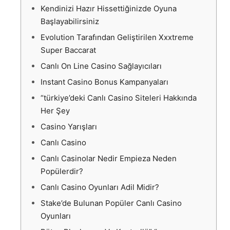
Kendinizi Hazır Hissettiğinizde Oyuna
Başlayabilirsiniz
Evolution Tarafından Geliştirilen Xxxtreme
Super Baccarat
Canlı On Line Casino Sağlayıcıları
Instant Casino Bonus Kampanyaları
“türkiye’deki Canlı Casino Siteleri Hakkında
Her Şey
Casino Yarışları
Canlı Casino
Canlı Casinolar Nedir Empieza Neden
Popülerdir?
Canlı Casino Oyunları Adil Midir?
Stake’de Bulunan Popüler Canlı Casino
Oyunları