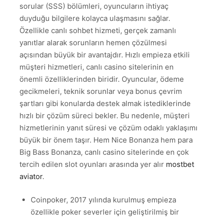
sorular (SSS) bölümleri, oyuncuların ihtiyaç
duyduğu bilgilere kolayca ulaşmasını sağlar.
Özellikle canlı sohbet hizmeti, gerçek zamanlı
yanıtlar alarak sorunların hemen çözülmesi
açısından büyük bir avantajdır. Hızlı empieza etkili
müşteri hizmetleri, canlı casino sitelerinin en
önemli özelliklerinden biridir. Oyuncular, ödeme
gecikmeleri, teknik sorunlar veya bonus çevrim
şartları gibi konularda destek almak istediklerinde
hızlı bir çözüm süreci bekler. Bu nedenle, müşteri
hizmetlerinin yanıt süresi ve çözüm odaklı yaklaşımı
büyük bir önem taşır. Hem Nice Bonanza hem para
Big Bass Bonanza, canlı casino sitelerinde en çok
tercih edilen slot oyunları arasında yer alır
mostbet
aviator
.
Coinpoker, 2017 yılında kurulmuş empieza
özellikle poker severler için geliştirilmiş bir