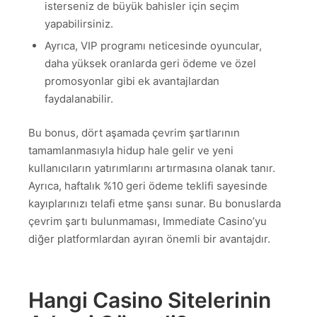
isterseniz de büyük bahisler için seçim
yapabilirsiniz.
Ayrıca, VIP programı neticesinde oyuncular,
daha yüksek oranlarda geri ödeme ve özel
promosyonlar gibi ek avantajlardan
faydalanabilir.
Bu bonus, dört aşamada çevrim şartlarının
tamamlanmasıyla hidup hale gelir ve yeni
kullanıcıların yatırımlarını artırmasına olanak tanır.
Ayrıca, haftalık %10 geri ödeme teklifi sayesinde
kayıplarınızı telafi etme şansı sunar. Bu bonuslarda
çevrim şartı bulunmaması, Immediate Casino’yu
diğer platformlardan ayıran önemli bir avantajdır.
Hangi Casino Sitelerinin