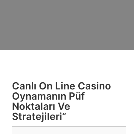
Canlı On Line Casino
Oynamanın Püf
Noktaları Ve
Stratejileri”