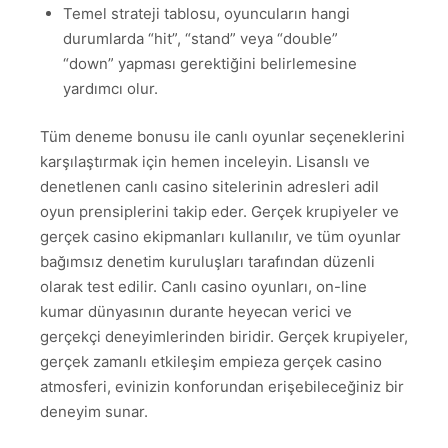
Temel strateji tablosu, oyuncuların hangi
durumlarda “hit”, “stand” veya “double”
“down” yapması gerektiğini belirlemesine
yardımcı olur.
Tüm deneme bonusu ile canlı oyunlar seçeneklerini
karşılaştırmak için hemen inceleyin. Lisanslı ve
denetlenen canlı casino sitelerinin adresleri adil
oyun prensiplerini takip eder. Gerçek krupiyeler ve
gerçek casino ekipmanları kullanılır, ve tüm oyunlar
bağımsız denetim kuruluşları tarafından düzenli
olarak test edilir. Canlı casino oyunları, on-line
kumar dünyasının durante heyecan verici ve
gerçekçi deneyimlerinden biridir. Gerçek krupiyeler,
gerçek zamanlı etkileşim empieza gerçek casino
atmosferi, evinizin konforundan erişebileceğiniz bir
deneyim sunar.