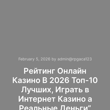
February 5, 2026
by
admin@rpgaca123
Рейтинг Онлайн
Казино В 2026 Топ-10
Лучших, Играть в
Интернет Казино а
Реальные Деньги”