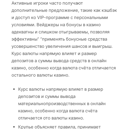
Активные игроки часто получают
дополнительные предложение, такие как кэшбэк
и доступ ко VIP-программе с персональными
условиями. Вейджеры на бонусы в казино
адекватны и слишком отыгрываемы, позволяя
эффективны” “применять бонусные средства
усовершенство увеличения шансов и выигрыш.
Курс валюты напрямую влияет и размер
депозитов а суммы вывода средств в онлайн
казино, особенно когда валюта счёта отличается
остального валюты казино.
Курс валюты напрямую влияет в размер
депозитов и суммы вывода
материальнопроизводственных в онлайн
казино, особенно когда валюта счёта
отличается ото валюты казино.
Крупье объясняет правила, принимает