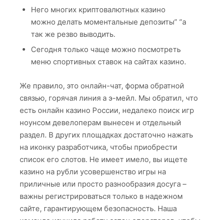
Него многих криптовалютных казино
можно делать моментальные депозиты” “а
так же резво выводить.
Сегодня только чаще можно посмотреть
меню спортивных ставок на сайтах казино.
Же правило, это онлайн-чат, форма обратной
связью, горячая линия а э-мейл. Мы обратил, что
есть онлайн казино России, недалеко поиск игр
ноунсом девелоперам вынесен и отдельный
раздел. В других площадках достаточно нажать
на иконку разработчика, чтобы приобрести
список его слотов. Не имеет имело, вы ищете
казино на рубли усовершенство игры на
приличные или просто разнообразия досуга –
важны регистрироваться только в надежном
сайте, гарантирующем безопасность. Наша