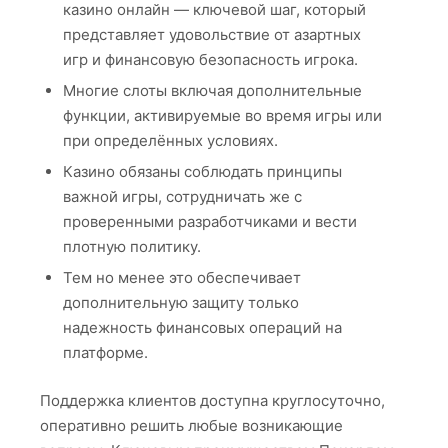
казино онлайн — ключевой шаг, который
представляет удовольствие от азартных
игр и финансовую безопасность игрока.
Многие слоты включая дополнительные
функции, активируемые во время игры или
при определённых условиях.
Казино обязаны соблюдать принципы
важной игры, сотрудничать же с
проверенными разработчиками и вести
плотную политику.
Тем но менее это обеспечивает
дополнительную защиту только
надежность финансовых операций на
платформе.
Поддержка клиентов доступна круглосуточно,
оперативно решить любые возникающие