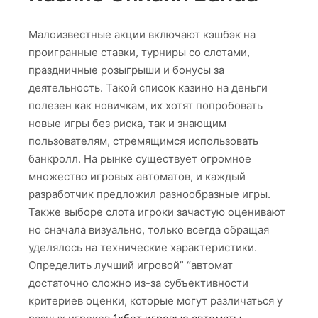
Малоизвестные акции включают кэшбэк на
проигранные ставки, турниры со слотами,
праздничные розыгрыши и бонусы за
деятельность. Такой список казино на деньги
полезен как новичкам, их хотят попробовать
новые игры без риска, так и знающим
пользователям, стремящимся использовать
банкролл. На рынке существует огромное
множество игровых автоматов, и каждый
разработчик предложил разнообразные игры.
Также выборе слота игроки зачастую оценивают
но сначала визуально, только всегда обращая
уделялось на технические характеристики.
Определить лучший игровой” “автомат
достаточно сложно из-за субъективности
критериев оценки, которые могут различаться у