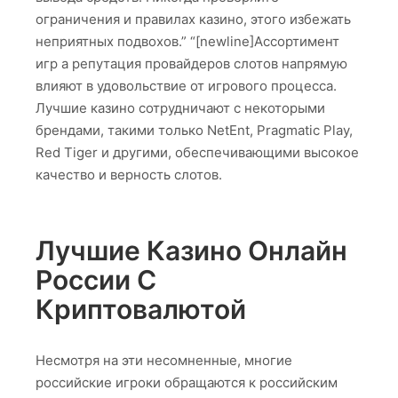
ограничения и правилах казино, этого избежать
неприятных подвохов.” “[newline]Ассортимент
игр а репутация провайдеров слотов напрямую
влияют в удовольствие от игрового процесса.
Лучшие казино сотрудничают с некоторыми
брендами, такими только NetEnt, Pragmatic Play,
Red Tiger и другими, обеспечивающими высокое
качество и верность слотов.
Лучшие Казино Онлайн
России С
Криптовалютой
Несмотря на эти несомненные, многие
российские игроки обращаются к российским