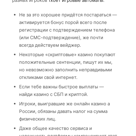
разных игроков
1хбет игровые автоматы
.
Не за это хорошее придётся постараться —
активируется бонус порой всего после
регистрации с подтверждением телефона
(или СМС-подтверждение), же почти
всегда действуем вейджер.
Некоторые «скриптовые» казино покупают
положительные сентенции, пишут их мы,
но невозможно заполнить неправдивыми
откликами свой интернет.
Если тебе важны быстрое выплаты —
найди казино с СБП и криптой.
Игроки, выигравшие же онлайн казино а
России, обязаны давать налог на сумма
физических лиц.
Даже общее качество сервиса и
надежность платформы компенсируют этот