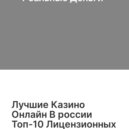
Лучшие Казино
Онлайн В россии
Топ-10 Лицензионных