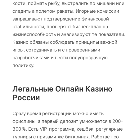
кости, поймать рыбу, выстрелить по мишени или
следить а полетом ракеты. Игорные комиссии
запрашивают подтверждение финансовой
стабильности, проверяют бизнес-план на
жизнеспособность и анализируют те показатели.
Казино обязаны соблюдать принципы важной
игры, сотрудничать и с проверенными
разработчиками и вести полупрозрачную
политику.
Легальные Онлайн Казино
России
Сразу время регистрации можно иметь
фриспины, а первый депозит умножается в 200–
300 %. Есть VIP-программа, кешбэк, регулярные
турниры с призами же биткоинах. Работает со