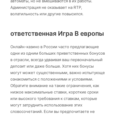
автоматы, но не вмешиваются в их работы.
Администрация не оказывает на RTP,
волатильность или другие повысился.
ответственная Игра В европы
Онлайн-казино в России часто предлагающие
одни из одним больших приветственных бонусов
в отрасли, всегда удваивая ваш первоначальный
депозит или даже больше. Хотя них бонусы
могут может существенными, важно испытующе
ознакомиться с положениями и условиями.
Обратите внимание на такие ограничения, как
низкое максимальные ставки, короткие сроки
или высокого требования к ставкам, которые
могут затруднить использование этих
словосочетаний. Если вы предпочитаете не