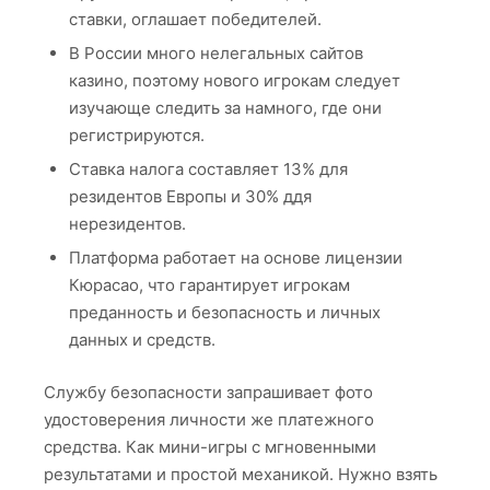
ставки, оглашает победителей.
В России много нелегальных сайтов
казино, поэтому нового игрокам следует
изучающе следить за намного, где они
регистрируются.
Ставка налога составляет 13% для
резидентов Европы и 30% ддя
нерезидентов.
Платформа работает на основе лицензии
Кюрасао, что гарантирует игрокам
преданность и безопасность и личных
данных и средств.
Службу безопасности запрашивает фото
удостоверения личности же платежного
средства. Как мини-игры с мгновенными
результатами и простой механикой. Нужно взять