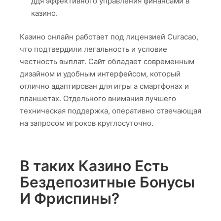
ддя эффективного управления финансами в
казино.
Казино онлайн работает под лицензией Curacao,
что подтвердили легальность и условие
честность выплат. Сайт обладает современным
дизайном и удобным интерфейсом, который
отлично адаптирован для игры а смартфонах и
планшетах. Отдельного внимания лучшего
техническая поддержка, оперативно отвечающая
на запросом игроков круглосуточно.
В таких Казино Есть
Бездепозитные Бонусы
И Фриспины?