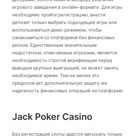
игрового заведения в онлайн-формате. Для игры
необходимо пройти регистрацию, внести
депозит только выбрать подходящие игры или
воспользоваться демо-режимом, чтобы
ознакомиться со платформой без финансовых
рисков. Единственным значительным
недостатком, отмечаемым игроками, является
необходимость строгой верификации перед
выводом крупных выигрышей, не может занять
необходимое время. Тем не менее это
предполагает дополнительную защиту же
надежность финансовых операций на платформе.
Jack Poker Casino
Без регистрации слоты удастся запускать только