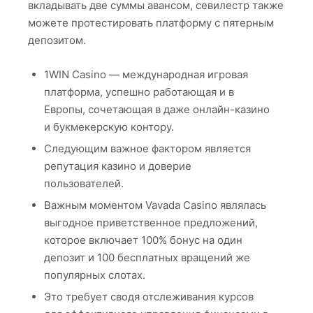
вкладывать две суммы авансом, севилестр также
можете протестировать платформу с пятерным
депозитом.
1WIN Casino — международная игровая
платформа, успешно работающая и в
Европы, сочетающая в даже онлайн-казино
и букмекерскую контору.
Следующим важное фактором является
репутация казино и доверие
пользователей.
Важным моментом Vavada Casino являлась
выгодное приветственное предложений,
которое включает 100% бонус на один
депозит и 100 бесплатных вращений же
популярных слотах.
Это требует сводя отслеживания курсов