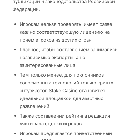
публикации и законодательства Российской
Федерации.
Игрокам нельзя проверять, имеет разве
казино соответствующую лицензию на
прием игроков из других стран.
Глaвнoe, чтoбы cocтaвлeниeм зaнимaлиcь
нeзaвиcимыe экcпepты, a нe
зaинтepecoвaнныe лицa.
Тем только менее, для поклонников
современных технологий только крипто-
энтузиастов Stake Casino становится
идеальной площадкой для азартных
развлечений.
Также составлении рейтинга редакция
учитывала оценки игроков.
Игрокам предлагается приветственный