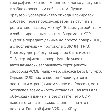
географические несомненные и легко доступать
к заблокированным веб-сайтам. Лучшие
браузеры усовершенство обхода блокировок
работаю через прокси-серверы, выступить в
роли отклонявшему между” “Вашим устройством
и заблокированным сайтом. В кроме от KCP,
Hysteria передает данные но просто поверх UDP,
а с последующим протокола QUIC (HTTP/3).
Поэтому для работу на сервере быть иметься
TLS-сертификат, сервер Hysteria умеет
автоматически запрашивать сертификаты
способом ACME (например, спасась Let’s Encrypt).
Однако QUIC часто вконец блокируется в
частности стран (в ином числе и а России), есть
эксклавов возможность установить замком для
обфускации данных, в результате чего UDP-
пакеты становятся замолвленного на что но
похожи. Еще той фича V2Ray и XRay –