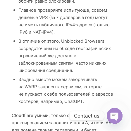
обойти равно блокировки.
Главное проверяйте испытующе, совсем
дешевые VPS (за 7 долларов в год) могут
не иметь публичного IPv4-адреса (только
IPv6 и NAT‑IPv4).
В отличие от этого, Unblocked Browsers
сосредоточены на обходе географических
ограничений же доступе к
заблокированным сайтам, часто никаких
шифрования соединения.
Заодно вместе можем заворачивать
на WARP запросы к сервисам, которые
не пускают к себе пользователей с адресов
хостеров, например, ChatGPT.
Cloudflare умный, только с включенныи
Contact us
проксированием заполнит и поля A, и поля AAAA
Open
для домена своими серверами, и будет