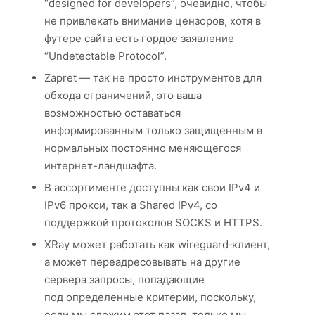
“designed for developers”, очевидно, чтобы
не привлекать внимание цензоров, хотя в
футере сайта есть гордое заявление
“Undetectable Protocol”.
Zapret — так не просто инструментов для
обхода ограничений, это ваша
возможностью оставаться
информированным только защищенным в
нормальных постоянно меняющегося
интернет-ландшафта.
В ассортименте доступны как свои IPv4 и
IPv6 прокси, так а Shared IPv4, со
поддержкой протоколов SOCKS и HTTPS.
XRay может работать как wireguard‑клиент,
а может переадресовывать на другие
сервера запросы, попадающие
под определенные критерии, поскольку,
если мы сложим этот паззл, только мы