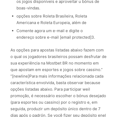
os jogos disponíveis e aproveitar u bónus de
boas-vindas.
opções sobre Roleta Brasileira, Roleta
Americana e Roleta Europeia, além de
Comente agora um e-mail e digite o
endereço sobre e-mail [email protected]3.
As opções para apostas listadas abaixo fazem com
o qual os jogadores brasileiros possam desfrutar de
sua experiência na Mostbet BR no momento em
que apostam em esportes e jogos sobre cassino.”
“[newline]Para mais informações relacionada cada
característica envolvida, basta observar because
opções listadas abaixo. Para participar weil
promoção, é necessário escolher o bónus desejado
(para esportes ou cassino) por o registro e, em
seguida, produzir um depósito único dentro de 7
dias após o padrón. Se você fizer seu depósito enel