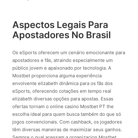
Aspectos Legais Para
Apostadores No Brasil
Os eSports oferecem um cenário emocionante para
apostadores e fãs, atraindo especialmente um
público jovem e apaixonado por tecnologia. A
Mostbet proporciona alguma experiência
envolvente elizabeth dinâmica para os fãs dos
eSports, oferecendo cotações em tempo real
elizabeth diversas opções para apostas. Essas
ofertas tornam o online casino Mostbet PT the
escolha ideal para quem busca também do que só
jogos convencionais. Com cashback, os jogadores
têm diversas maneiras de maximizar seus ganhos.
Sempre o qual acessam a organizacion Mostbet