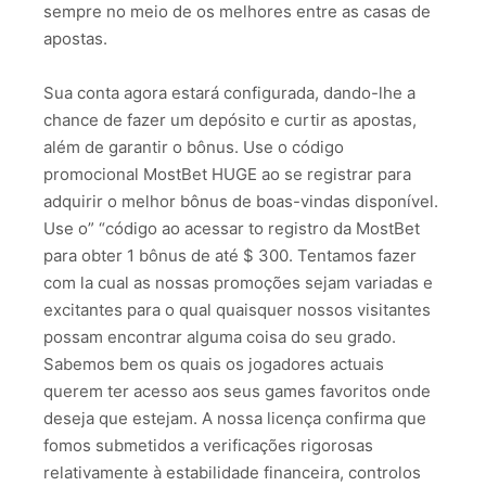
sempre no meio de os melhores entre as casas de
apostas.
Sua conta agora estará configurada, dando-lhe a
chance de fazer um depósito e curtir as apostas,
além de garantir o bônus. Use o código
promocional MostBet HUGE ao se registrar para
adquirir o melhor bônus de boas-vindas disponível.
Use o” “código ao acessar to registro da MostBet
para obter 1 bônus de até $ 300. Tentamos fazer
com la cual as nossas promoções sejam variadas e
excitantes para o qual quaisquer nossos visitantes
possam encontrar alguma coisa do seu grado.
Sabemos bem os quais os jogadores actuais
querem ter acesso aos seus games favoritos onde
deseja que estejam. A nossa licença confirma que
fomos submetidos a verificações rigorosas
relativamente à estabilidade financeira, controlos