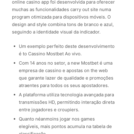
online casino app foi desenvolvida para oferecer
muchas as funcionalidades carry out site numa
program otimizada para dispositivos móveis. O
design and style combina tons de branco e azul,
seguindo a identidade visual da indicador.
Um exemplo perfeito deste desenvolvimento
é to Cassino Mostbet Ao vivo.
Com 14 anos no setor, a new Mostbet é uma
empresa de cassino e apostas on the web
que garante lazer de qualidade e promoções
atraentes para todos os seus apostadores.
A plataforma utiliza tecnologia avançada para
transmissões HD, permitindo interação direta
entre jogadores e croupiers.
Quanto néanmoins jogar nos games
elegíveis, mais pontos acumula na tabela de
classificação.