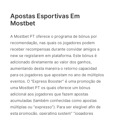
Apostas Esportivas Em
Mostbet
A Mostbet PT oferece o programa de bónus por
recomendação, nas quais os jogadores podem
receber recompensas durante convidar amigos a
new se registarem em plataforma. Este bónus é
adicionado diretamente ao valor dos ganhos,
aumentando desta maneira o retorno capacidad
para os jogadores que apostam no ano de múltiplos
eventos. O “Express Booster” é uma promoção de
uma Mostbet PT os quais oferece um bónus
adicional aos jogadores que fazem apostas
acumuladas (também conhecidas como apostas
múltiplas ou “expresso”). Para ser elegível afin de
esta promoção, operating system” “jogadores