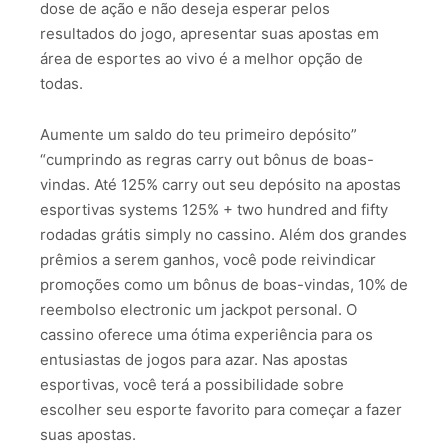
dose de ação e não deseja esperar pelos
resultados do jogo, apresentar suas apostas em
área de esportes ao vivo é a melhor opção de
todas.
Aumente um saldo do teu primeiro depósito”
“cumprindo as regras carry out bônus de boas-
vindas. Até 125% carry out seu depósito na apostas
esportivas systems 125% + two hundred and fifty
rodadas grátis simply no cassino. Além dos grandes
prêmios a serem ganhos, você pode reivindicar
promoções como um bônus de boas-vindas, 10% de
reembolso electronic um jackpot personal. O
cassino oferece uma ótima experiência para os
entusiastas de jogos para azar. Nas apostas
esportivas, você terá a possibilidade sobre
escolher seu esporte favorito para começar a fazer
suas apostas.