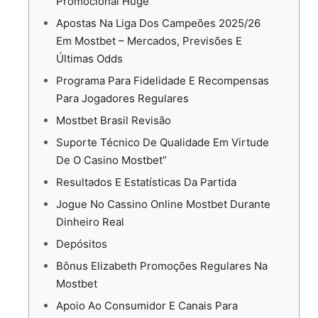
Promocional Huge
Apostas Na Liga Dos Campeões 2025/26
Em Mostbet – Mercados, Previsões E
Últimas Odds
Programa Para Fidelidade E Recompensas
Para Jogadores Regulares
Mostbet Brasil Revisão
Suporte Técnico De Qualidade Em Virtude
De O Casino Mostbet”
Resultados E Estatísticas Da Partida
Jogue No Cassino Online Mostbet Durante
Dinheiro Real
Depósitos
Bônus Elizabeth Promoções Regulares Na
Mostbet
Apoio Ao Consumidor E Canais Para