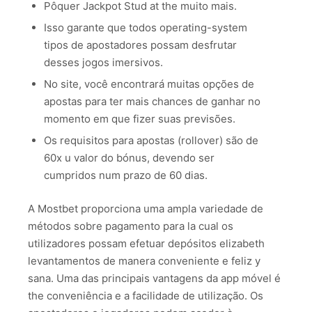
Pôquer Jackpot Stud at the muito mais.
Isso garante que todos operating-system
tipos de apostadores possam desfrutar
desses jogos imersivos.
No site, você encontrará muitas opções de
apostas para ter mais chances de ganhar no
momento em que fizer suas previsões.
Os requisitos para apostas (rollover) são de
60x u valor do bónus, devendo ser
cumpridos num prazo de 60 dias.
A Mostbet proporciona uma ampla variedade de
métodos sobre pagamento para la cual os
utilizadores possam efetuar depósitos elizabeth
levantamentos de manera conveniente e feliz y
sana. Uma das principais vantagens da app móvel é
the conveniência e a facilidade de utilização. Os