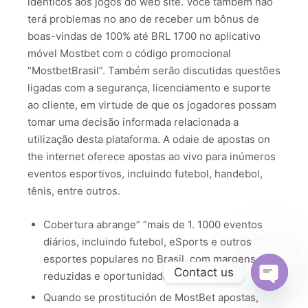
idênticos aos jogos do web site. Você também não
terá problemas no ano de receber um bônus de
boas-vindas de 100% até BRL 1700 no aplicativo
móvel Mostbet com o código promocional
“MostbetBrasil”. Também serão discutidas questões
ligadas com a segurança, licenciamento e suporte
ao cliente, em virtude de que os jogadores possam
tomar uma decisão informada relacionada a
utilização desta plataforma. A odaie de apostas on
the internet oferece apostas ao vivo para inúmeros
eventos esportivos, incluindo futebol, handebol,
tênis, entre outros.
Cobertura abrange” “mais de 1. 1000 eventos
diários, incluindo futebol, eSports e outros
esportes populares no Brasil, com margens
Contact us
reduzidas e oportunidades lucrativas.
Open
Quando se prostitución de MostBet apostas,