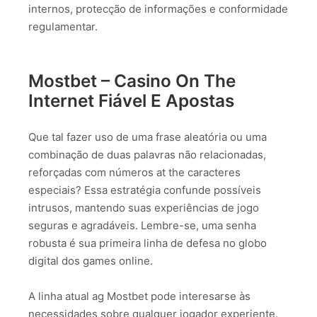
internos, protecção de informações e conformidade
regulamentar.
Mostbet – Casino On The
Internet Fiável E Apostas
Que tal fazer uso de uma frase aleatória ou uma
combinação de duas palavras não relacionadas,
reforçadas com números at the caracteres
especiais? Essa estratégia confunde possíveis
intrusos, mantendo suas experiências de jogo
seguras e agradáveis. Lembre-se, uma senha
robusta é sua primeira linha de defesa no globo
digital dos games online.
A linha atual ag Mostbet pode interesarse às
necessidades sobre qualquer jogador experiente.