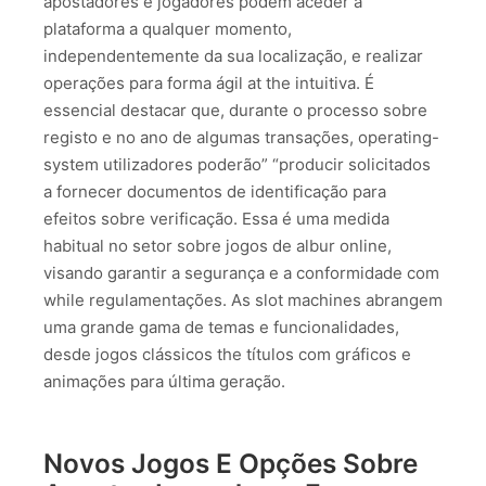
apostadores e jogadores podem aceder à
plataforma a qualquer momento,
independentemente da sua localização, e realizar
operações para forma ágil at the intuitiva. É
essencial destacar que, durante o processo sobre
registo e no ano de algumas transações, operating-
system utilizadores poderão” “producir solicitados
a fornecer documentos de identificação para
efeitos sobre verificação. Essa é uma medida
habitual no setor sobre jogos de albur online,
visando garantir a segurança e a conformidade com
while regulamentações. As slot machines abrangem
uma grande gama de temas e funcionalidades,
desde jogos clássicos the títulos com gráficos e
animações para última geração.
Novos Jogos E Opções Sobre