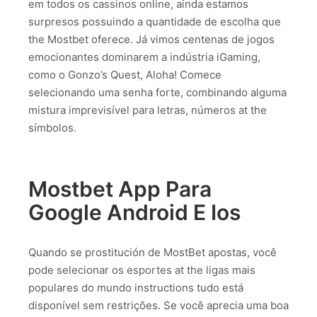
em todos os cassinos online, ainda estamos
surpresos possuindo a quantidade de escolha que
the Mostbet oferece. Já vimos centenas de jogos
emocionantes dominarem a indústria iGaming,
como o Gonzo’s Quest, Aloha! Comece
selecionando uma senha forte, combinando alguma
mistura imprevisível para letras, números at the
símbolos.
Mostbet App Para
Google Android E Ios
Quando se prostitución de MostBet apostas, você
pode selecionar os esportes at the ligas mais
populares do mundo instructions tudo está
disponível sem restrições. Se você aprecia uma boa