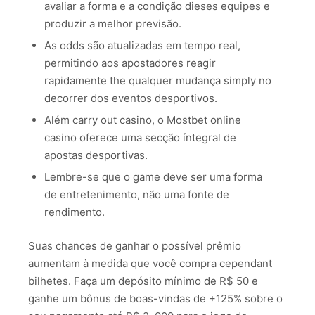
avaliar a forma e a condição dieses equipes e
produzir a melhor previsão.
As odds são atualizadas em tempo real,
permitindo aos apostadores reagir
rapidamente the qualquer mudança simply no
decorrer dos eventos desportivos.
Além carry out casino, o Mostbet online
casino oferece uma secção íntegral de
apostas desportivas.
Lembre-se que o game deve ser uma forma
de entretenimento, não uma fonte de
rendimento.
Suas chances de ganhar o possível prêmio
aumentam à medida que você compra cependant
bilhetes. Faça um depósito mínimo de R$ 50 e
ganhe um bônus de boas-vindas de +125% sobre o