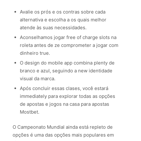
Avalie os prós e os contras sobre cada
alternativa e escolha a os quais melhor
atende às suas necessidades.
Aconselhamos jogar free of charge slots na
roleta antes de ze comprometer a jogar com
dinheiro true.
O design do mobile app combina plenty de
branco e azul, seguindo a new identidade
visual da marca.
Após concluir essas clases, você estará
immediately para explorar todas as opções
de apostas e jogos na casa para apostas
Mostbet.
O Campeonato Mundial ainda está repleto de
opções é uma das opções mais populares em