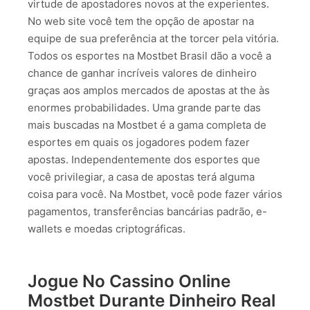
virtude de apostadores novos at the experientes.
No web site você tem the opção de apostar na
equipe de sua preferência at the torcer pela vitória.
Todos os esportes na Mostbet Brasil dão a você a
chance de ganhar incríveis valores de dinheiro
graças aos amplos mercados de apostas at the às
enormes probabilidades. Uma grande parte das
mais buscadas na Mostbet é a gama completa de
esportes em quais os jogadores podem fazer
apostas. Independentemente dos esportes que
você privilegiar, a casa de apostas terá alguma
coisa para você. Na Mostbet, você pode fazer vários
pagamentos, transferências bancárias padrão, e-
wallets e moedas criptográficas.
Jogue No Cassino Online
Mostbet Durante Dinheiro Real