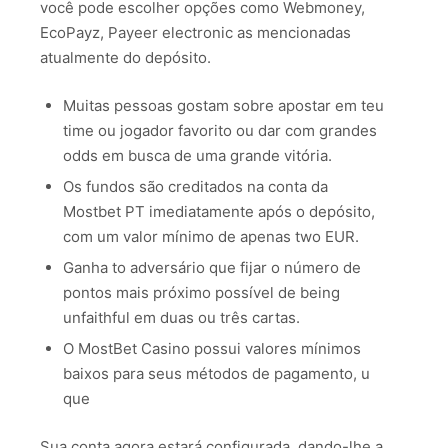
você pode escolher opções como Webmoney,
EcoPayz, Payeer electronic as mencionadas
atualmente do depósito.
Muitas pessoas gostam sobre apostar em teu
time ou jogador favorito ou dar com grandes
odds em busca de uma grande vitória.
Os fundos são creditados na conta da
Mostbet PT imediatamente após o depósito,
com um valor mínimo de apenas two EUR.
Ganha to adversário que fijar o número de
pontos mais próximo possível de being
unfaithful em duas ou três cartas.
O MostBet Casino possui valores mínimos
baixos para seus métodos de pagamento, u
que
Sua conta agora estará configurada, dando-lhe a