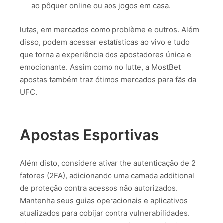
ao pôquer online ou aos jogos em casa.
lutas, em mercados como problème e outros. Além
disso, podem acessar estatísticas ao vivo e tudo
que torna a experiência dos apostadores única e
emocionante. Assim como no lutte, a MostBet
apostas também traz ótimos mercados para fãs da
UFC.
Apostas Esportivas
Além disto, considere ativar the autenticação de 2
fatores (2FA), adicionando uma camada additional
de proteção contra acessos não autorizados.
Mantenha seus guias operacionais e aplicativos
atualizados para cobijar contra vulnerabilidades.