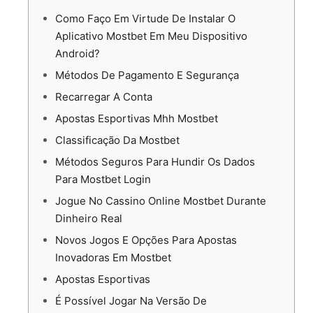
Como Faço Em Virtude De Instalar O
Aplicativo Mostbet Em Meu Dispositivo
Android?
Métodos De Pagamento E Segurança
Recarregar A Conta
Apostas Esportivas Mhh Mostbet
Classificação Da Mostbet
Métodos Seguros Para Hundir Os Dados
Para Mostbet Login
Jogue No Cassino Online Mostbet Durante
Dinheiro Real
Novos Jogos E Opções Para Apostas
Inovadoras Em Mostbet
Apostas Esportivas
É Possível Jogar Na Versão De