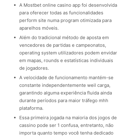
A Mostbet online casino app foi desenvolvida
para oferecer todas as funcionalidades
perform site numa program otimizada para
aparelhos móveis.
Além do tradicional método de aposta em
vencedores de partidas e campeonatos,
operating system utilizadores podem envidar
em mapas, rounds e estatísticas individuais
de jogadores.
A velocidade de funcionamento mantém-se
constante independentemente weil carga,
garantindo alguma experiência fluida ainda
durante períodos para maior tráfego mhh
plataforma.
Essa primeira jogada na maioria dos jogos de
cassino pode ser 1 confusa, entretanto, não
importa quanto tempo você tenha dedicado