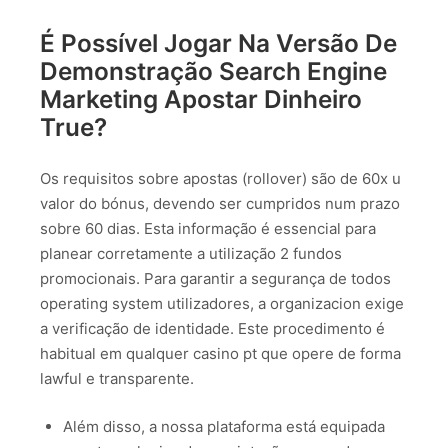
É Possível Jogar Na Versão De
Demonstração Search Engine
Marketing Apostar Dinheiro
True?
Os requisitos sobre apostas (rollover) são de 60x u
valor do bónus, devendo ser cumpridos num prazo
sobre 60 dias. Esta informação é essencial para
planear corretamente a utilização 2 fundos
promocionais. Para garantir a segurança de todos
operating system utilizadores, a organizacion exige
a verificação de identidade. Este procedimento é
habitual em qualquer casino pt que opere de forma
lawful e transparente.
Além disso, a nossa plataforma está equipada