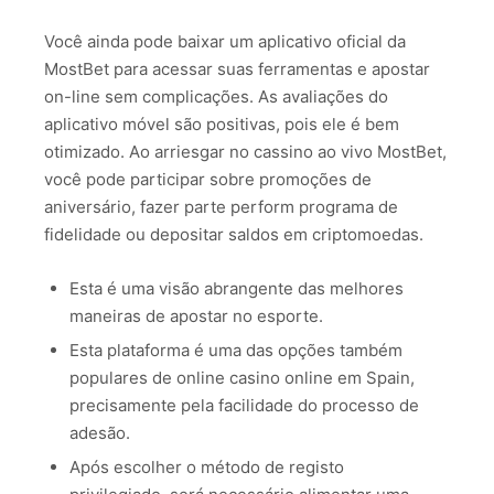
Você ainda pode baixar um aplicativo oficial da
MostBet para acessar suas ferramentas e apostar
on-line sem complicações. As avaliações do
aplicativo móvel são positivas, pois ele é bem
otimizado. Ao arriesgar no cassino ao vivo MostBet,
você pode participar sobre promoções de
aniversário, fazer parte perform programa de
fidelidade ou depositar saldos em criptomoedas.
Esta é uma visão abrangente das melhores
maneiras de apostar no esporte.
Esta plataforma é uma das opções também
populares de online casino online em Spain,
precisamente pela facilidade do processo de
adesão.
Após escolher o método de registo