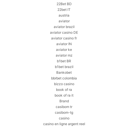
22Bet BD
22bet IT
austria
aviator
aviator brazil
aviator casino DE
aviator casino fr
aviator IN
aviator ke
aviator mz
b1bet BR
b1bet brazil
Bankobet
bbrbet colombia
bizzo casino
book of ra
book of ra it
Brand
casibom tr
casibom-tg
casino
casino en ligne argent reel