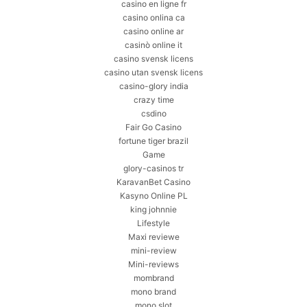
casino en ligne fr
casino onlina ca
casino online ar
casinò online it
casino svensk licens
casino utan svensk licens
casino-glory india
crazy time
csdino
Fair Go Casino
fortune tiger brazil
Game
glory-casinos tr
KaravanBet Casino
Kasyno Online PL
king johnnie
Lifestyle
Maxi reviewe
mini-review
Mini-reviews
mombrand
mono brand
mono slot