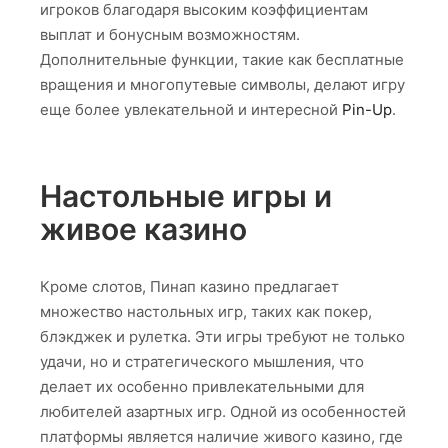
игроков благодаря высоким коэффициентам
выплат и бонусным возможностям.
Дополнительные функции, такие как бесплатные
вращения и многопутевые символы, делают игру
еще более увлекательной и интересной
Pin-Up
.
Настольные игры и
живое казино
Кроме слотов, Пинап казино предлагает
множество настольных игр, таких как покер,
блэкджек и рулетка. Эти игры требуют не только
удачи, но и стратегического мышления, что
делает их особенно привлекательными для
любителей азартных игр. Одной из особенностей
платформы является наличие живого казино, где