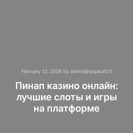
February 12, 2026
by
admin@rpgaca123
Пинап казино онлайн:
лучшие слоты и игры
на платформе