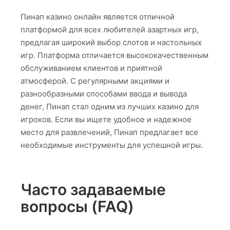
Пинап казино онлайн является отличной
платформой для всех любителей азартных игр,
предлагая широкий выбор слотов и настольных
игр. Платформа отличается высококачественным
обслуживанием клиентов и приятной
атмосферой. С регулярными акциями и
разнообразными способами ввода и вывода
денег, Пинап стал одним из лучших казино для
игроков. Если вы ищете удобное и надежное
место для развлечений, Пинап предлагает все
необходимые инструменты для успешной игры.
Часто задаваемые
вопросы (FAQ)