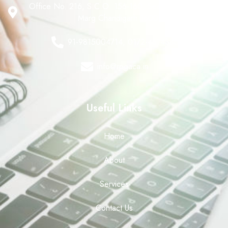
Office No. 216, S.C.O. 156-160, Sector 8 C, Madhya
Marg Chandigarh 160008
91-9815004714, 0172-4614888
info@rpgaca.in
Useful Links
Home
About
Services
Contact Us