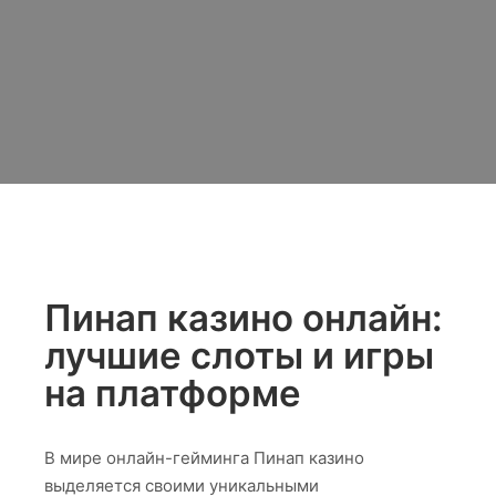
Пинап казино онлайн:
лучшие слоты и игры
на платформе
В мире онлайн-гейминга Пинап казино
выделяется своими уникальными