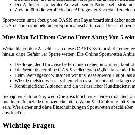
Der Anbieter ist unter der Auswahl seiner Partner sehr strikt un
Zudem führt die verpflichtende Abfrage der Sperrdatei zu ein
Sportwetten unter abzug von OASIS mit Paysafecard sind daher noch e
als Sponsoren von bekannten Sportmannschaften auf. Dies sind be
Muss Man Bei Einem Casino Unter Abzug Von 5-sek
Wettanbieter ohne Anschluss an dieses OASIS System sind immer legal,
hinaus ohne Gefahr 1er Sperre wetten. Die Online Sportwetten Anbiet
Die folgenden Hinweise helfen Ihnen dabei, informiert, kontrolli
Die Wettanbieter ohne OASIS stellen euch täglich tausende Li
Beim Wettangebot wünschen wir uns, dass sowohl Haupt- als au
Wie die meisten wissen sollten, gibt es seit nicht and so lange
Kontinuierliche Aktionen und ein verlässlicher Kundendienst 
Sie eignen sich für Sie, wenn Sie absichtlich entscheiden möchten, ob
und klare finanzielle Grenzen einhalten. Wenn Sie Erfahrung mit Sp
sein. Wer sicher und ohne Einschränkungen Sportwetten abschließen 
abschließen.
Wichtige Fragen