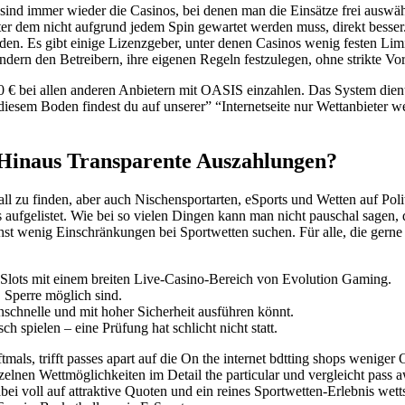
 sind immer wieder die Casinos, bei denen man die Einsätze frei ausw
ter dem nicht aufgrund jedem Spin gewartet werden muss, direkt besser.
en. Es gibt einige Lizenzgeber, unter denen Casinos wenig festen Lim
dern den Betreibern, ihre eigenen Regeln festzulegen, ohne strikte Vor
€ bei allen anderen Anbietern mit OASIS einzahlen. Das System dient d
 diesem Boden findest du auf unserer” “Internetseite nur Wettanbieter
 Hinaus Transparente Auszahlungen?
l zu finden, aber auch Nischensportarten, eSports und Wetten auf Poli
aufgelistet. Wie bei so vielen Dingen kann man nicht pauschal sagen, d
chst wenig Einschränkungen bei Sportwetten suchen. Für alle, die gerne
-Slots mit einem breiten Live-Casino-Bereich von Evolution Gaming.
 Sperre möglich sind.
nschnelle und mit hoher Sicherheit ausführen könnt.
 spielen – eine Prüfung hat schlicht nicht statt.
tmals, trifft passes apart auf die On the internet bdtting shops wenige
inzelnen Wettmöglichkeiten im Detail the particular und vergleicht pas
i voll auf attraktive Quoten und ein reines Sportwetten-Erlebnis wettse