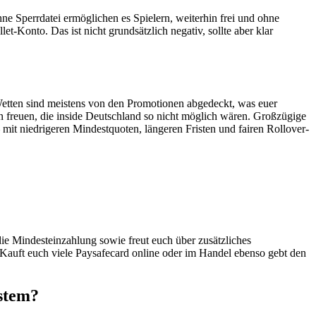
 Sperrdatei ermöglichen es Spielern, weiterhin frei und ohne
Konto. Das ist nicht grundsätzlich negativ, sollte aber klar
-Wetten sind meistens von den Promotionen abgedeckt, was euer
 freuen, die inside Deutschland so nicht möglich wären. Großzügige
mit niedrigeren Mindestquoten, längeren Fristen und fairen Rollover-
ie Mindesteinzahlung sowie freut euch über zusätzliches
 Kauft euch viele Paysafecard online oder im Handel ebenso gebt den
ystem?