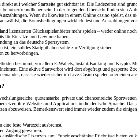
irekt auf welcher Startseite gut sichtbar ist. Die Ladezeiten sind grun
 benutzerfreundlicher sein. In der folgenden Übersicht finden sich Anb
uszahlungen. Wenn du likewise in einem Online casino spielst, das nich
er auswählst, die Bonusbedingungen wirklich liest und Auszahlungen vo
hland lizenzierten Glücksspielanbieter mehr spielen – weder online noch 
mits für Einsätze und Gewinne haben.
indung an das deutsche Sperrsystem.
 ist, ein solides Startguthaben sollte zur Verfügung stehen.
on zu hervorbringen.
hoden bestimmt, vor allem E-Wallets, Instant-Banking und Krypto. 
ehmen. Eine aktive Startverbot wird dort abgefragt und gesperrte Zock
en einander, dass sie wieder sicher im Live-Casino spielen oder einen 
n?
hslungsreiche, quotenstarke, private und chancenreiche Sportwetten
bersetzen ihre Websites und Applications in die deutsche Sprache. Das
zenzen abzuweisen. Bemerkenswert sind immer wieder zudem die eini
 eine feste Wartezeit ausbremst.
einen Zugang gewähren.
s ausländische Lizenzen, um” “uneingeschränkte Erlebnisse bieten zu 