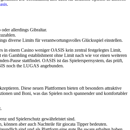
asis
.
der allerdings Gibraltar.
zuzahlen.
ings diverse Limits für verantwortungsvolles Glücksspiel einstellen.
s in einem Casino weniger OASIS kein zentral festgelegtes Limit,
at ein Gambling establishment ohne Limit nach wie vor einen weiteren
n-Pause stattfindet. OASIS ist das Spielersperrsystem, das prüft,
 OASIS noch the LUGAS angebunden.
tieren. Diese neuen Plattformen bieten oft besonders attraktive
ionen und Boni, was das Spielen noch spannender und komfortabler
.
nz und Spielerschutz gewährleistet sind.
, können aber auch Nachteile für giocata Tipper bedeuten.
reundlich sind und als Plattform eine gute Be aware erhalten haben.