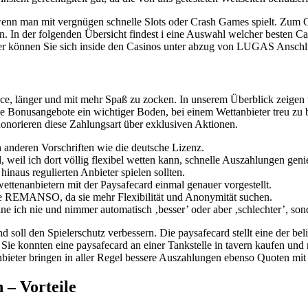
 wenn man mit vergnügen schnelle Slots oder Crash Games spielt. Zum 
en. In der folgenden Übersicht findest i eine Auswahl welcher besten 
 können Sie sich inside den Casinos unter abzug von LUGAS Anschluss 
hance, länger und mit mehr Spaß zu zocken. In unserem Überblick zeigen
ive Bonusangebote ein wichtiger Boden, bei einem Wettanbieter treu zu
norieren diese Zahlungsart über exklusiven Aktionen.
ch anderen Vorschriften wie die deutsche Lizenz.
, weil ich dort völlig flexibel wetten kann, schnelle Auszahlungen g
hinaus regulierten Anbieter spielen sollten.
tenanbietern mit der Paysafecard einmal genauer vorgestellt.
hne REMANSO, da sie mehr Flexibilität und Anonymität suchen.
ich nie und nimmer automatisch ‚besser’ oder aber ‚schlechter’, sonde
 soll den Spielerschutz verbessern. Die paysafecard stellt eine der b
Sie konnten eine paysafecard an einer Tankstelle in tavern kaufen und 
ter bringen in aller Regel bessere Auszahlungen ebenso Quoten mit 
 – Vorteile