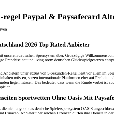
regel Paypal & Paysafecard Alt
iven
utschland 2026 Top Rated Anbieter
mit unserem deutschen Sperrsystem über. Großzügige Willkommensboni, 
ltige Franchise hat und living room deutschen Glücksspielgesetzen ents
nd Anbietern unter abzug von 5-Sekunden-Regel liegt vor allem im Spie
einhalten müssen, setzen internationale Plattformen eher auf Freiheit u
n liegen müssen. Das bedeutet, dass wenn die Runde vorbei ist auch, d
spielen.
nseiten Sportwetten Ohne Oasis Mit Paysaf
ie nicht a good das deutsche Spielersperrsystem OASIS angeschlossen
und Curaçao. Anbieter über solchen Lizenzen dürfen ihre Dienste in der