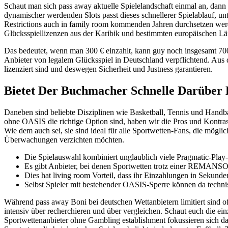
Schaut man sich pass away aktuelle Spielelandschaft einmal an, dann
dynamischer werdenden Slots passt dieses schnellerer Spielablauf, un
Restrictions auch in family room kommenden Jahren durchsetzen werd
Glücksspiellizenzen aus der Karibik und bestimmten europäischen Län
Das bedeutet, wenn man 300 € einzahlt, kann guy noch insgesamt 700 
Anbieter von legalem Glücksspiel in Deutschland verpflichtend. Aus
lizenziert sind und deswegen Sicherheit und Justness garantieren.
Bietet Der Buchmacher Schnelle Darüber
Daneben sind beliebte Disziplinen wie Basketball, Tennis und Handbal
ohne OASIS die richtige Option sind, haben wir die Pros und Kontras 
Wie dem auch sei, sie sind ideal für alle Sportwetten-Fans, die mögli
Überwachungen verzichten möchten.
Die Spielauswahl kombiniert unglaublich viele Pragmatic-Play
Es gibt Anbieter, bei denen Sportwetten trotz einer REMANSO
Dies hat living room Vorteil, dass ihr Einzahlungen in Sekunde
Selbst Spieler mit bestehender OASIS-Sperre können da technisch
Während pass away Boni bei deutschen Wettanbietern limitiert sind of
intensiv über recherchieren und über vergleichen. Schaut euch die e
Sportwettenanbieter ohne Gambling establishment fokussieren sich dabe