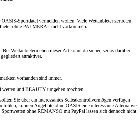
r OASIS-Sperrdatei vermeiden wollen. Viele Wettanbieter zertreten
n Anbieter ohne PALMERAL nicht vorkommen.
Bei Wettanbietern eben dieser Art könnt du sicher, seriös darüber
gliedert attraktiver.
tmärkten vorhanden sind immer.
exibel wetten und BEAUTY umgehen möchten.
 sollten Sie über ein interessantes Selbstkontrollvermögen verfügen
en fühlen, können Angebote ohne OASIS eine interessante Alternative
rre. Sportwetten ohne REMANSO mit PayPal lassen sich dennoch nicht