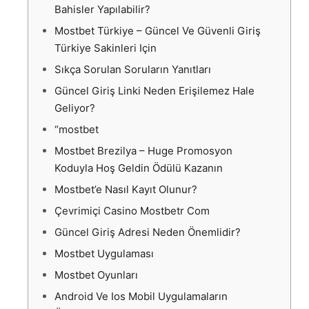
Bahisler Yapılabilir?
Mostbet Türkiye – Güncel Ve Güvenli Giriş
Türkiye Sakinleri Için
Sıkça Sorulan Soruların Yanıtları
Güncel Giriş Linki Neden Erişilemez Hale
Geliyor?
“mostbet
Mostbet Brezilya – Huge Promosyon
Koduyla Hoş Geldin Ödülü Kazanın
Mostbet’e Nasıl Kayıt Olunur?
Çevrimiçi Casino Mostbetr Com
Güncel Giriş Adresi Neden Önemlidir?
Mostbet Uygulaması
Mostbet Oyunları
Android Ve Ios Mobil Uygulamaların