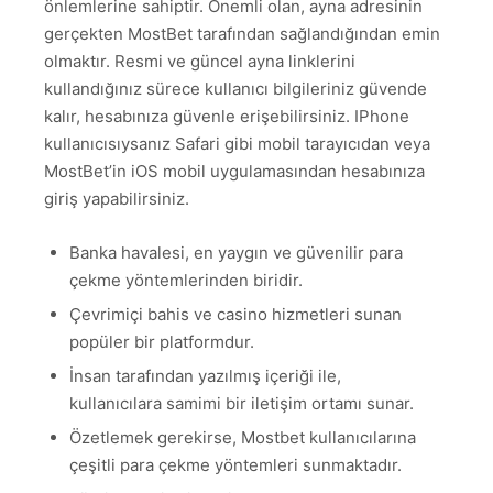
önlemlerine sahiptir. Önemli olan, ayna adresinin
gerçekten MostBet tarafından sağlandığından emin
olmaktır. Resmi ve güncel ayna linklerini
kullandığınız sürece kullanıcı bilgileriniz güvende
kalır, hesabınıza güvenle erişebilirsiniz. IPhone
kullanıcısıysanız Safari gibi mobil tarayıcıdan veya
MostBet’in iOS mobil uygulamasından hesabınıza
giriş yapabilirsiniz.
Banka havalesi, en yaygın ve güvenilir para
çekme yöntemlerinden biridir.
Çevrimiçi bahis ve casino hizmetleri sunan
popüler bir platformdur.
İnsan tarafından yazılmış içeriği ile,
kullanıcılara samimi bir iletişim ortamı sunar.
Özetlemek gerekirse, Mostbet kullanıcılarına
çeşitli para çekme yöntemleri sunmaktadır.