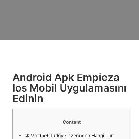
Android Apk Empieza
Ios Mobil Uygulamasını
Edinin
Content
Q: Mostbet Türkiye Üzerinden Hangi Tür