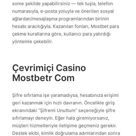
some şekilde yapabilirsiniz — tek tuşla, telefon
numarasıyla, e-posta yoluyla ve önerilen sosyal
ağlardan/mesajlaşma programlarından birinin
hesabı aracılığıyla. Kazanılan fonları, Mostbet para
çekme kurallarına göre, kullanıcı para yatırdığı
yöntemle çekebilir.
Çevrimiçi Casino
Mostbetr Com
Şifre sıfırlama işe yaramadıysa, hesabınıza erişimi
geri kazanmak için hızlı davranın. Öncelikle giriş
ekranındaki “Şifremi Unuttum” seçeneğiyle şifre
sıfırlamayı deneyin. Eğer hala giremiyorsanız,
müşteri hizmetleriyle iletişime geçmeniz gerekir.
Destek ekibi, kimlik doğrulama adımlarından sonra