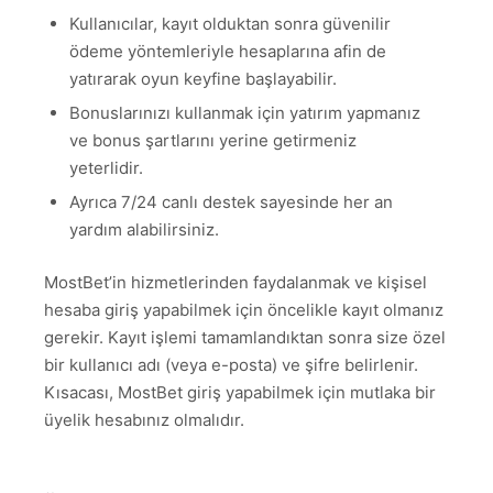
Kullanıcılar, kayıt olduktan sonra güvenilir
ödeme yöntemleriyle hesaplarına afin de
yatırarak oyun keyfine başlayabilir.
Bonuslarınızı kullanmak için yatırım yapmanız
ve bonus şartlarını yerine getirmeniz
yeterlidir.
Ayrıca 7/24 canlı destek sayesinde her an
yardım alabilirsiniz.
MostBet’in hizmetlerinden faydalanmak ve kişisel
hesaba giriş yapabilmek için öncelikle kayıt olmanız
gerekir. Kayıt işlemi tamamlandıktan sonra size özel
bir kullanıcı adı (veya e-posta) ve şifre belirlenir.
Kısacası, MostBet giriş yapabilmek için mutlaka bir
üyelik hesabınız olmalıdır.