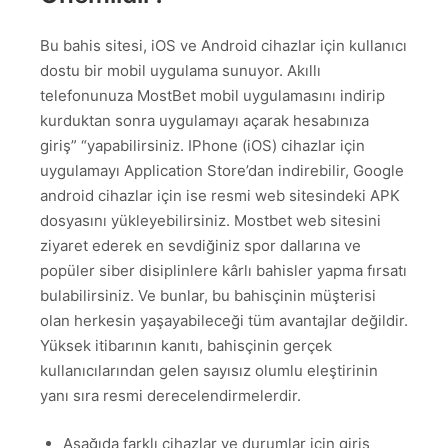
Bu bahis sitesi, iOS ve Android cihazlar için kullanıcı
dostu bir mobil uygulama sunuyor. Akıllı
telefonunuza MostBet mobil uygulamasını indirip
kurduktan sonra uygulamayı açarak hesabınıza
giriş” “yapabilirsiniz. IPhone (iOS) cihazlar için
uygulamayı Application Store’dan indirebilir, Google
android cihazlar için ise resmi web sitesindeki APK
dosyasını yükleyebilirsiniz. Mostbet web sitesini
ziyaret ederek en sevdiğiniz spor dallarına ve
popüler siber disiplinlere kârlı bahisler yapma fırsatı
bulabilirsiniz. Ve bunlar, bu bahisçinin müşterisi
olan herkesin yaşayabileceği tüm avantajlar değildir.
Yüksek itibarının kanıtı, bahisçinin gerçek
kullanıcılarından gelen sayısız olumlu eleştirinin
yanı sıra resmi derecelendirmelerdir.
Aşağıda farklı cihazlar ve durumlar için giriş