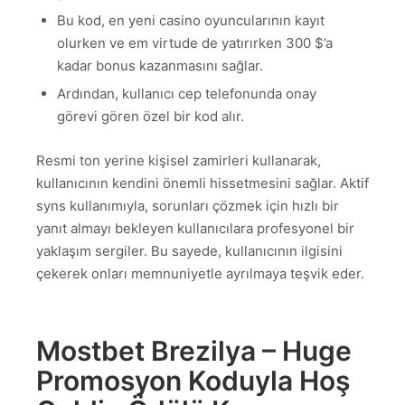
Bu kod, en yeni casino oyuncularının kayıt
olurken ve em virtude de yatırırken 300 $’a
kadar bonus kazanmasını sağlar.
Ardından, kullanıcı cep telefonunda onay
görevi gören özel bir kod alır.
Resmi ton yerine kişisel zamirleri kullanarak,
kullanıcının kendini önemli hissetmesini sağlar. Aktif
syns kullanımıyla, sorunları çözmek için hızlı bir
yanıt almayı bekleyen kullanıcılara profesyonel bir
yaklaşım sergiler. Bu sayede, kullanıcının ilgisini
çekerek onları memnuniyetle ayrılmaya teşvik eder.
Mostbet Brezilya – Huge
Promosyon Koduyla Hoş