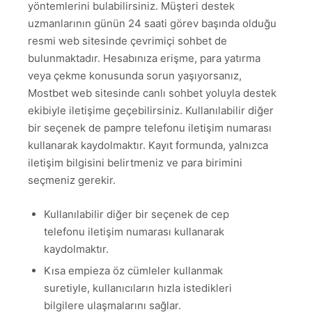
yöntemlerini bulabilirsiniz. Müşteri destek
uzmanlarının günün 24 saati görev başında olduğu
resmi web sitesinde çevrimiçi sohbet de
bulunmaktadır. Hesabınıza erişme, para yatırma
veya çekme konusunda sorun yaşıyorsanız,
Mostbet web sitesinde canlı sohbet yoluyla destek
ekibiyle iletişime geçebilirsiniz. Kullanılabilir diğer
bir seçenek de pampre telefonu iletişim numarası
kullanarak kaydolmaktır. Kayıt formunda, yalnızca
iletişim bilgisini belirtmeniz ve para birimini
seçmeniz gerekir.
Kullanılabilir diğer bir seçenek de cep
telefonu iletişim numarası kullanarak
kaydolmaktır.
Kısa empieza öz cümleler kullanmak
suretiyle, kullanıcıların hızla istedikleri
bilgilere ulaşmalarını sağlar.