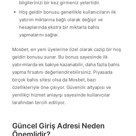
bilgilerinizi bir kez girmeniz yeterlidir.
Hoş geldin bonusu genellikle kullanıcıların ilk
yatırım miktarına bağlı olarak değişir ve
hesaplarında ekstra bir miktarla bahis
yapmalarını sağlar.
Mosbet, en yeni üyelerine özel olarak cazip bir hoş
geldin bonusu sunar. Bu bonus sayesinde ilk
yatırımlarda ek bakiye kazanabilir, daha fazla bahis
yapma fırsatını değerlendirebilirsiniz. Piyasada
birçok bahis sitesi olsa da Mosbet, bazı
özellikleriyle öne çıkıyor. Güvenilir altyapısı ve
yenilikçi hizmet anlayışı sayesinde kullanıcılar
tarafından tercih ediliyor.
Güncel Giriş Adresi Neden
Önemlidir?