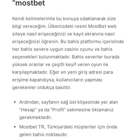
“mostbet
Kendi kelimelerimle bu konuya odaklanarak size
bilgi vereceğim. Ülkenizdeki resmi MostBet web
siteye nasıl erişeceğinizi ve kayıt ekranına nasıl
erişeceğinizi öğrenin. Bu bahis platformu içerisinde
her bahis severe uygun casino oyunu ve bahis
seçenekleri bulunmaktadır. Bahis severler burada
yüksek oranlar ve çeşitli keyif veren oyun ile
karşılaşmaktadır. Eğer en yeni giriş adresi para
erişime kapandıysa, kullanıcıların yapması
gerekenler oldukça basittir.
Ardından, sayfanın sağ üst köşesinde yer alan
“Hesap” ya da “Profil” sekmesine tıklamanız
gerekmektedir.
Mostbet TR, Türkiye’deki müşteriler için önde
gelen bahis noktasıdır.