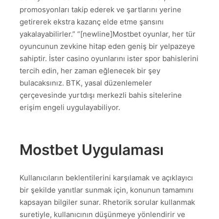
promosyonları takip ederek ve şartlarını yerine
getirerek ekstra kazanç elde etme şansını
yakalayabilirler.” “[newline]Mostbet oyunlar, her tür
oyuncunun zevkine hitap eden geniş bir yelpazeye
sahiptir. İster casino oyunlarını ister spor bahislerini
tercih edin, her zaman eğlenecek bir şey
bulacaksınız. BTK, yasal düzenlemeler
çerçevesinde yurtdışı merkezli bahis sitelerine
erişim engeli uygulayabiliyor.
Mostbet Uygulaması
Kullanıcıların beklentilerini karşılamak ve açıklayıcı
bir şekilde yanıtlar sunmak için, konunun tamamını
kapsayan bilgiler sunar. Rhetorik sorular kullanmak
suretiyle, kullanıcının düşünmeye yönlendirir ve