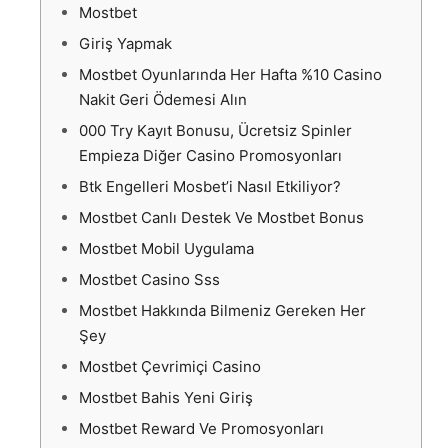
Mostbet
Giriş Yapmak
Mostbet Oyunlarında Her Hafta %10 Casino
Nakit Geri Ödemesi Alın
000 Try Kayıt Bonusu, Ücretsiz Spinler
Empieza Diğer Casino Promosyonları
Btk Engelleri Mosbet’i Nasıl Etkiliyor?
Mostbet Canlı Destek Ve Mostbet Bonus
Mostbet Mobil Uygulama
Mostbet Casino Sss
Mostbet Hakkında Bilmeniz Gereken Her
Şey
Mostbet Çevrimiçi Casino
Mostbet Bahis Yeni Giriş
Mostbet Reward Ve Promosyonları