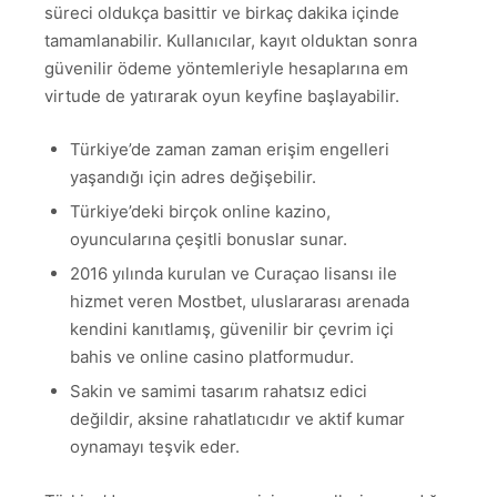
süreci oldukça basittir ve birkaç dakika içinde
tamamlanabilir. Kullanıcılar, kayıt olduktan sonra
güvenilir ödeme yöntemleriyle hesaplarına em
virtude de yatırarak oyun keyfine başlayabilir.
Türkiye’de zaman zaman erişim engelleri
yaşandığı için adres değişebilir.
Türkiye’deki birçok online kazino,
oyuncularına çeşitli bonuslar sunar.
2016 yılında kurulan ve Curaçao lisansı ile
hizmet veren Mostbet, uluslararası arenada
kendini kanıtlamış, güvenilir bir çevrim içi
bahis ve online casino platformudur.
Sakin ve samimi tasarım rahatsız edici
değildir, aksine rahatlatıcıdır ve aktif kumar
oynamayı teşvik eder.