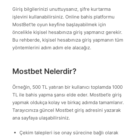
Giriş bilgilerinizi unuttuysanız, şifre kurtarma
işlevini kullanabilirsiniz. Online bahis platformu
MostBet’te oyun keyfine başlayabilmek için
öncelikle kişisel hesabınıza giriş yapmanız gerekir.
Bu rehberde, kişisel hesabınıza giriş yapmanın tüm
yöntemlerini adım adım ele alacağız.
Mostbet Nelerdir?
Örneğin, 500 TL yatıran bir kullanıcı toplamda 1000
TL ile bahis yapma şansı elde eder. Mostbet’e giriş
yapmak oldukça kolay ve birkaç adımda tamamlanır.
Tarayıcınıza güncel Mostbet giriş adresini yazarak
ana sayfaya ulaşabilirsiniz.
Çekim talepleri ise onay sürecine bağlı olarak