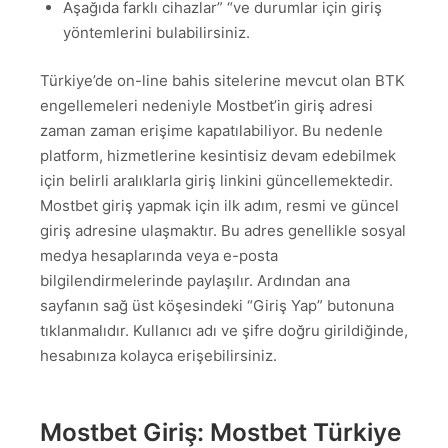
Aşağıda farklı cihazlar” “ve durumlar için giriş
yöntemlerini bulabilirsiniz.
Türkiye’de on-line bahis sitelerine mevcut olan BTK
engellemeleri nedeniyle Mostbet’in giriş adresi
zaman zaman erişime kapatılabiliyor. Bu nedenle
platform, hizmetlerine kesintisiz devam edebilmek
için belirli aralıklarla giriş linkini güncellemektedir.
Mostbet giriş yapmak için ilk adım, resmi ve güncel
giriş adresine ulaşmaktır. Bu adres genellikle sosyal
medya hesaplarında veya e-posta
bilgilendirmelerinde paylaşılır. Ardından ana
sayfanın sağ üst köşesindeki “Giriş Yap” butonuna
tıklanmalıdır. Kullanıcı adı ve şifre doğru girildiğinde,
hesabınıza kolayca erişebilirsiniz.
Mostbet Giriş: Mostbet Türkiye