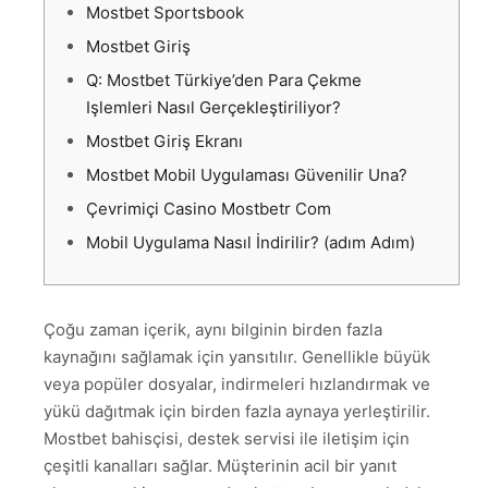
Mostbet Sportsbook
Mostbet Giriş
Q: Mostbet Türkiye’den Para Çekme
Işlemleri Nasıl Gerçekleştiriliyor?
Mostbet Giriş Ekranı
Mostbet Mobil Uygulaması Güvenilir Una?
Çevrimiçi Casino Mostbetr Com
Mobil Uygulama Nasıl İndirilir? (adım Adım)
Çoğu zaman içerik, aynı bilginin birden fazla
kaynağını sağlamak için yansıtılır. Genellikle büyük
veya popüler dosyalar, indirmeleri hızlandırmak ve
yükü dağıtmak için birden fazla aynaya yerleştirilir.
Mostbet bahisçisi, destek servisi ile iletişim için
çeşitli kanalları sağlar. Müşterinin acil bir yanıt