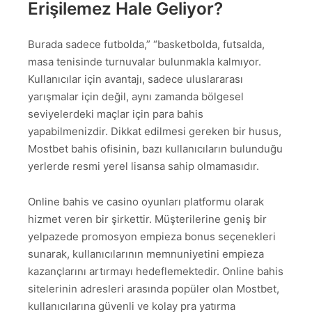
Erişilemez Hale Geliyor?
Burada sadece futbolda,” “basketbolda, futsalda,
masa tenisinde turnuvalar bulunmakla kalmıyor.
Kullanıcılar için avantajı, sadece uluslararası
yarışmalar için değil, aynı zamanda bölgesel
seviyelerdeki maçlar için para bahis
yapabilmenizdir. Dikkat edilmesi gereken bir husus,
Mostbet bahis ofisinin, bazı kullanıcıların bulunduğu
yerlerde resmi yerel lisansa sahip olmamasıdır.
Online bahis ve casino oyunları platformu olarak
hizmet veren bir şirkettir. Müşterilerine geniş bir
yelpazede promosyon empieza bonus seçenekleri
sunarak, kullanıcılarının memnuniyetini empieza
kazançlarını artırmayı hedeflemektedir. Online bahis
sitelerinin adresleri arasında popüler olan Mostbet,
kullanıcılarına güvenli ve kolay pra yatırma