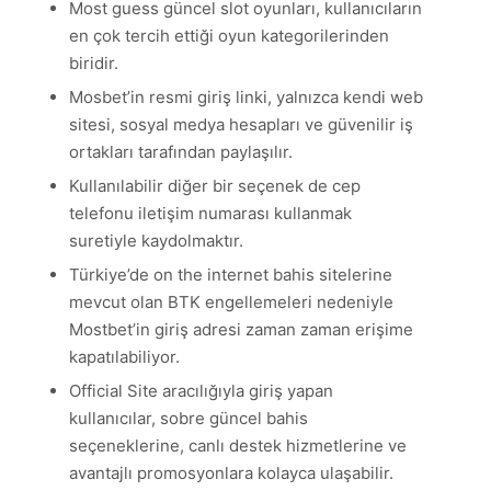
Most guess güncel slot oyunları, kullanıcıların
en çok tercih ettiği oyun kategorilerinden
biridir.
Mosbet’in resmi giriş linki, yalnızca kendi web
sitesi, sosyal medya hesapları ve güvenilir iş
ortakları tarafından paylaşılır.
Kullanılabilir diğer bir seçenek de cep
telefonu iletişim numarası kullanmak
suretiyle kaydolmaktır.
Türkiye’de on the internet bahis sitelerine
mevcut olan BTK engellemeleri nedeniyle
Mostbet’in giriş adresi zaman zaman erişime
kapatılabiliyor.
Official Site aracılığıyla giriş yapan
kullanıcılar, sobre güncel bahis
seçeneklerine, canlı destek hizmetlerine ve
avantajlı promosyonlara kolayca ulaşabilir.