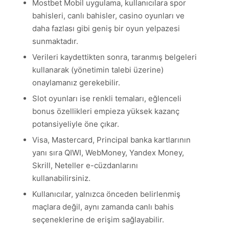
Mostbet Mobil uygulama, kullanıcılara spor
bahisleri, canlı bahisler, casino oyunları ve
daha fazlası gibi geniş bir oyun yelpazesi
sunmaktadır.
Verileri kaydettikten sonra, taranmış belgeleri
kullanarak (yönetimin talebi üzerine)
onaylamanız gerekebilir.
Slot oyunları ise renkli temaları, eğlenceli
bonus özellikleri empieza yüksek kazanç
potansiyeliyle öne çıkar.
Visa, Mastercard, Principal banka kartlarının
yanı sıra QIWI, WebMoney, Yandex Money,
Skrill, Neteller e-cüzdanlarını
kullanabilirsiniz.
Kullanıcılar, yalnızca önceden belirlenmiş
maçlara değil, aynı zamanda canlı bahis
seçeneklerine de erişim sağlayabilir.