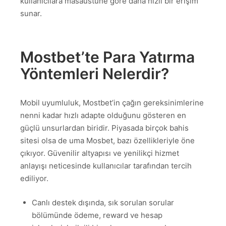
kullanıcılara masaüstüne göre daha hızlı bir erişim
sunar.
Mostbet’te Para Yatırma
Yöntemleri Nelerdir?
Mobil uyumluluk, Mostbet’in çağın gereksinimlerine
nenni kadar hızlı adapte olduğunu gösteren en
güçlü unsurlardan biridir. Piyasada birçok bahis
sitesi olsa de uma Mosbet, bazı özellikleriyle öne
çıkıyor. Güvenilir altyapısı ve yenilikçi hizmet
anlayışı neticesinde kullanıcılar tarafından tercih
ediliyor.
Canlı destek dışında, sık sorulan sorular
bölümünde ödeme, reward ve hesap