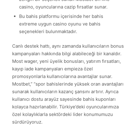
casino, oyuncularına cazip fırsatlar sunar.
Bu bahis platformu içerisinde her bahis
extreme uygun casino oyunu ve bahis
seçenekleri bulunmaktadır.
Canlı destek hattı, aynı zamanda kullanıcıların bonus
kampanyaları hakkında bilgi alabileceği bir kanaldır.
Most wager, yeni üyelik bonusları, yatırım fırsatları,
kayıp iade kampanyaları empieza özel
promosyonlarla kullanıcılarına avantajlar sunar.
Mostbet,” “spor bahislerinde yüksek oran avantajları
sunarak kullanıcıların kazanç şansını artırır. Ayrıca
kullanıcı dostu arayüz sayesinde bahis kuponları
kolayca hazırlanabilir. Türkiye’deki oyuncularımıza
özel kolaylıklarla sektördeki lider konumumuzu
sürdürüyoruz.