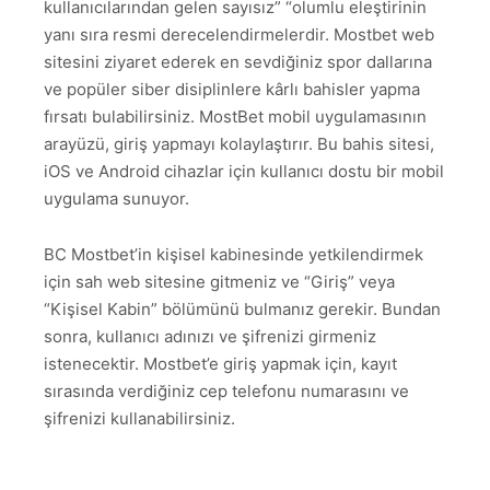
kullanıcılarından gelen sayısız” “olumlu eleştirinin
yanı sıra resmi derecelendirmelerdir. Mostbet web
sitesini ziyaret ederek en sevdiğiniz spor dallarına
ve popüler siber disiplinlere kârlı bahisler yapma
fırsatı bulabilirsiniz. MostBet mobil uygulamasının
arayüzü, giriş yapmayı kolaylaştırır. Bu bahis sitesi,
iOS ve Android cihazlar için kullanıcı dostu bir mobil
uygulama sunuyor.
BC Mostbet’in kişisel kabinesinde yetkilendirmek
için sah web sitesine gitmeniz ve “Giriş” veya
“Kişisel Kabin” bölümünü bulmanız gerekir. Bundan
sonra, kullanıcı adınızı ve şifrenizi girmeniz
istenecektir. Mostbet’e giriş yapmak için, kayıt
sırasında verdiğiniz cep telefonu numarasını ve
şifrenizi kullanabilirsiniz.