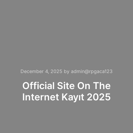
December 4, 2025
by
admin@rpgaca123
Official Site On The
Internet Kayıt 2025