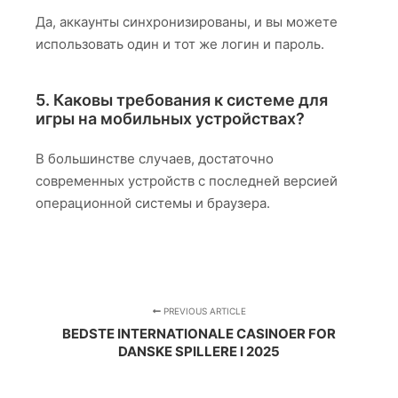
Да, аккаунты синхронизированы, и вы можете
использовать один и тот же логин и пароль.
5. Каковы требования к системе для
игры на мобильных устройствах?
В большинстве случаев, достаточно
современных устройств с последней версией
операционной системы и браузера.
PREVIOUS ARTICLE
BEDSTE INTERNATIONALE CASINOER FOR
DANSKE SPILLERE I 2025