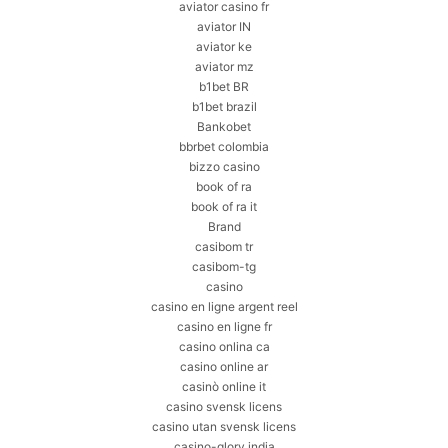
aviator casino fr
aviator IN
aviator ke
aviator mz
b1bet BR
b1bet brazil
Bankobet
bbrbet colombia
bizzo casino
book of ra
book of ra it
Brand
casibom tr
casibom-tg
casino
casino en ligne argent reel
casino en ligne fr
casino onlina ca
casino online ar
casinò online it
casino svensk licens
casino utan svensk licens
casino-glory india