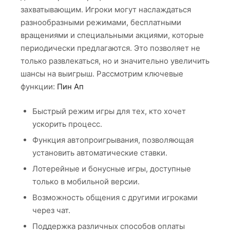
захватывающим. Игроки могут наслаждаться
разнообразными режимами, бесплатными
вращениями и специальными акциями, которые
периодически предлагаются. Это позволяет не
только развлекаться, но и значительно увеличить
шансы на выигрыш. Рассмотрим ключевые
функции:
Пин Ап
Быстрый режим игры для тех, кто хочет
ускорить процесс.
Функция автопроигрывания, позволяющая
установить автоматические ставки.
Лотерейные и бонусные игры, доступные
только в мобильной версии.
Возможность общения с другими игроками
через чат.
Поддержка различных способов оплаты