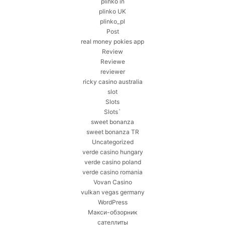
plinko in
plinko UK
plinko_pl
Post
real money pokies app
Review
Reviewe
reviewer
ricky casino australia
slot
Slots
Slots`
sweet bonanza
sweet bonanza TR
Uncategorized
verde casino hungary
verde casino poland
verde casino romania
Vovan Casino
vulkan vegas germany
WordPress
Макси-обзорник
сателлиты