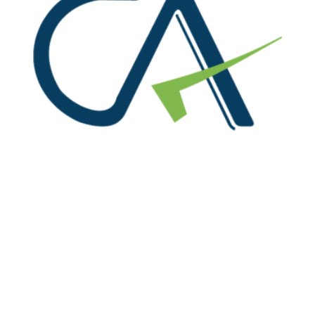
We are at!
Office No. 216, S.C.O. 156-160, Sector 8 C, Madhya
Marg Chandigarh 160008
91-9815004714, 0172-4614888