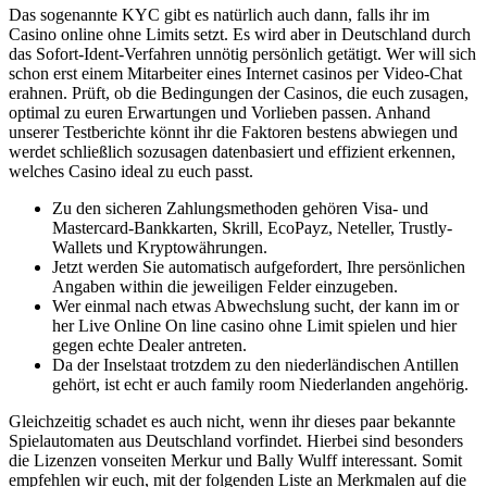
Das sogenannte KYC gibt es natürlich auch dann, falls ihr im
Casino online ohne Limits setzt. Es wird aber in Deutschland durch
das Sofort-Ident-Verfahren unnötig persönlich getätigt. Wer will sich
schon erst einem Mitarbeiter eines Internet casinos per Video-Chat
erahnen. Prüft, ob die Bedingungen der Casinos, die euch zusagen,
optimal zu euren Erwartungen und Vorlieben passen. Anhand
unserer Testberichte könnt ihr die Faktoren bestens abwiegen und
werdet schließlich sozusagen datenbasiert und effizient erkennen,
welches Casino ideal zu euch passt.
Zu den sicheren Zahlungsmethoden gehören Visa- und
Mastercard-Bankkarten, Skrill, EcoPayz, Neteller, Trustly-
Wallets und Kryptowährungen.
Jetzt werden Sie automatisch aufgefordert, Ihre persönlichen
Angaben within die jeweiligen Felder einzugeben.
Wer einmal nach etwas Abwechslung sucht, der kann im or
her Live Online On line casino ohne Limit spielen und hier
gegen echte Dealer antreten.
Da der Inselstaat trotzdem zu den niederländischen Antillen
gehört, ist echt er auch family room Niederlanden angehörig.
Gleichzeitig schadet es auch nicht, wenn ihr dieses paar bekannte
Spielautomaten aus Deutschland vorfindet. Hierbei sind besonders
die Lizenzen vonseiten Merkur und Bally Wulff interessant. Somit
empfehlen wir euch, mit der folgenden Liste an Merkmalen auf die