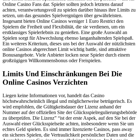
Online Casino Fans dar. Spieler sollten jedoch letztens darauf
achten, verantwortungsvoll zu spielen darüber hinaus ihre Limits zu
setzen, um das gesundes Spielvergnügen über gewährleisten.
Insgesamt bieten Online Casinos weniger 1 Euro Restrict den
Spielern die Freiheit und Flexibilität, die sie verdienen, um ein
erstklassiges Spielerlebnis zu genießen. Eine große Auswahl an
Spielen sorgt für Abwechslung ebenso langanhaltenden Spielspaß.
Ein weiteres Kriterium, dieses uns bei der Auswahl der nützlichsten
online Casinos abgerechnet Limit wichtig battle, sind attraktive
Bonusangebote. Viele Anbieter locken neue Spieler durch einem
großzügigen Willkommensbonus oder Freispielen.
Limits Und Einschränkungen Bei Die
Online Casinos Verzichten
Liegen keine Informationen vor, handelt das Casino
höchstwahrscheinlich illegal und möglicherweise betrügerisch. Es
wird empfohlen, die Gültigkeitsdauer der Lizenz anhand der
Nummer auf der offiziellen Site der Glücksspielregulierungsbehörde
zu überprüfen. Die Lizenz” “ist der erste Aspek, auf den Sie bei der
Auswahl einer Glücksspielseite achten, insbesondere wenn Sie um
echtes Geld spielen. Es sind immer lizenzierte Casinos, pass away
ein sicheres Spielen, die Vertraulichkeit persönlicher Daten und die