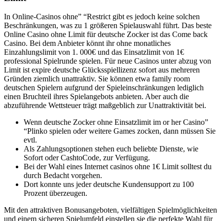
In Online-Casinos ohne” “Restrict gibt es jedoch keine solchen
Beschränkungen, was zu 1 größeren Spielauswahl führt. Das beste
Online Casino ohne Limit für deutsche Zocker ist das Come back
Casino. Bei dem Anbieter könnt ihr ohne monatliches
Einzahlungslimit von 1. 000€ und das Einsatzlimit von 1€
professional Spielrunde spielen. Für neue Casinos unter abzug von
Limit ist expire deutsche Glücksspiellizenz sofort aus mehreren
Gründen ziemlich unattraktiv. Sie können etwa family room
deutschen Spielern aufgrund der Spieleinschränkungen lediglich
einen Bruchteil ihres Spielangebots anbieten. Aber auch die
abzuführende Wettsteuer trägt maßgeblich zur Unattraktivität bei.
Wenn deutsche Zocker ohne Einsatzlimit im or her Casino”
“Plinko spielen oder weitere Games zocken, dann müssen Sie
evtl.
Als Zahlungsoptionen stehen euch beliebte Dienste, wie
Sofort oder CashtoCode, zur Verfügung.
Bei der Wahl eines Internet casinos ohne 1€ Limit solltest du
durch Bedacht vorgehen.
Dort konnte uns jeder deutsche Kundensupport zu 100
Prozent überzeugen.
Mit den attraktiven Bonusangeboten, vielfältigen Spielmöglichkeiten
und einem sicheren Spielumfeld einstellen sie die perfekte Wahl für