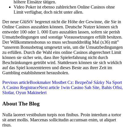
höhere Einsätze tätigen.
Video Poker ist ebenso zahlreichen Online Casinos ohne
Limit verfügbar, doch nicht unter allen.
Der neue GlüStV begrenzt nicht die Höhe der Gewinne, die Sie in
Online Casinos auszahlen können. Deutsche Nutzer können sich
entweder 100 oder 1. 000 Euro auszahlen lassen, sofern sie perish
Umsatzbedingungen und sonstige Voraussetzungen erfüllt besitzen.
Der Willkommensbonus so muss sechsunddreißig Mal (x36) mit”
“unserem Bonusbetrag umgesetzt sein, um die Umsatzbedingungen
zu erfüllen. Durch die Wahl eins online Casinos abgerechnet Limit
können sie sicher sein, dass ihre Spielerfahrung nicht durch
Beschränkungen getrübt wird. Stattdessen können sie sich wirklich
auf das Spiel konzentrieren und dieses Beste aus ihrer Zeit im
Gambling establishment herausholen.
Previous article
Bookmaker Mostbet Cz: Bezpečné Sázky Na Sport
A Casino Registrace
Next article
1win Casino Sah Site, Bahis Ofisi,
Slotlar, Oyun Makineleri
About The Blog
Nulla laoreet vestibulum turpis non finibus. Proin interdum a tortor
sit amet mollis. Maecenas sollicitudin accumsan enim, ut aliquet
risus.