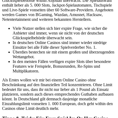
Glücksspielbehörde within Anjouan überwacht. Die Spielauswahl
enthält lieber als 5. 000 Slots, Jackpot-Spielautomaten, Tischspiele
und Live-Spiele vonseiten über 60 Software-Providern. Angeboten
werden Games von BGaming, Wazdan, Amusnet, Hacksaw,
Netentertainment und weiteren bekannten Herstellern.
Viele Nutzer stellen sich hier expire Frage, wie sicher die
Anbieter sind immer, wenn sie nicht von der deutschen
Glücksspielbehörde überwacht sein.
In deutschen Online Casinos sind immer wieder niedrige
Einsätze bei alle Fälle dieser Spielverderber No. 1.
Überdies bestechen sie mit einem großen und überzeugenden
Wettangebot.
In den meisten Fällen verfügen expire Slots über besondere
Features wie Freispiele, Bonusrunden, Re-Spins und
Multiplikatoren.
Als Erstes wollen wir mir bei einem Online Casino ohne
Beschränkung auf den finanziellen Teil konzentrieren. Ohne Limit
bedeutet für uns, dass ihr nicht nur lieber als 1 Pound als Einsatz
platzieren, sondern auch dieses entsprechendes Guthaben aufbauen
könnt. In Deutschland gilt demnach dasjenige monatliche
Einzahlungslimit vonseiten 1. 000 European, doch geht within den
Casinos ohne Limit deutlich mehr.