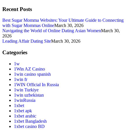
Recent Posts
Best Sugar Momma Websites: Your Ultimate Guide to Connecting
with Sugar Mommas Online
March 30, 2026
Navigating the World of Online Dating Asian Women
March 30,
2026
Leading Affair Dating Site
March 30, 2026
Categories
1w
1Win AZ Casino
1win casino spanish
1win fr
1WIN Official In Russia
1win Turkiye
1win uzbekistan
1winRussia
1xbet
1xbet apk
1xbet arabic
1xbet Bangladesh
1xbet casino BD