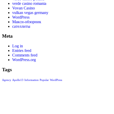
verde casino romania
Vovan Casino
vulkan vegas germany
WordPress
Макси-обзорник
сателлиты
Meta
Log in
Entries feed
Comments feed
WordPress.org
Tags
Agency
Apollo13
Information
Popular
WordPress