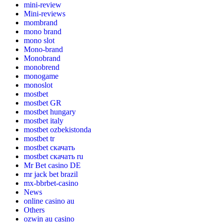
mini-review
Mini-reviews
mombrand
mono brand
mono slot
Mono-brand
Monobrand
monobrend
monogame
monoslot
mostbet
mostbet GR
mostbet hungary
mostbet italy
mostbet ozbekistonda
mostbet tr
mostbet скачать
mostbet скачать ru
Mr Bet casino DE
mr jack bet brazil
mx-bbrbet-casino
News
online casino au
Others
ozwin au casino