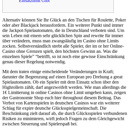
Einsatzlimit Gibt
Alternativ können Sie Ihr Glück an den Tischen für Roulette, Poker
oder aber Blackjack herausfordern. Ein weiterer Punkt sind immer
die Jackpot-Spielautomaten, die in Deutschland verboten sind. Um
sein Leben mit einem sehr glücklichen Spin and rewrite für immer
über verändern, muss man zwangsläufig im Casino ohne Limits
zocken. Selbstverständlich strebt alle Spieler, der im or her Online-
Casino ohne Grenzen spielt, den höchsten Gewinn an. Was die
einzelnen Spiele” “betrifft, so ist noch eine gewisse Einschränkung
genau dieser Regelung notwendig.
Mit dem traten einige entscheidende Veränderungen in Kraft;
darunter die Begrenzung auf einen European pro Drehung a great
Spielautomaten. Ob ein Spieler mit dem Einsatz schon über den
Highrollern zählt, darf angezweifelt werden. Wie man allerdings die
1€ Limitierung in online Casinos ohne Limit umgehen kann, zeigen
der Gastronomie Shop euch hier throughout diesem Beitrag. Das
Verbot von Kartenspielen in deutschen Casinos war ein weiterer
Schlag für expire deutsche Glücksspielgemeinschaft. Die
Beschränkung zielt darauf ab, die durch Glücksspielen verbundenen
Risiken zu minimieren, wirft jedoch Fragen zu dem Gleichgewicht
zwischen Steuerung und Spielerspaß bei.