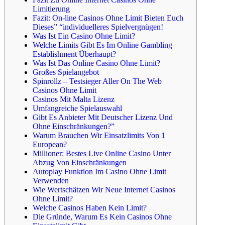
Limitierung
Fazit: On-line Casinos Ohne Limit Bieten Euch
Dieses” “individuelleres Spielvergnügen!
Was Ist Ein Casino Ohne Limit?
Welche Limits Gibt Es Im Online Gambling
Establishment Überhaupt?
Was Ist Das Online Casino Ohne Limit?
Großes Spielangebot
Spinrollz – Testsieger Aller On The Web
Casinos Ohne Limit
Casinos Mit Malta Lizenz
Umfangreiche Spielauswahl
Gibt Es Anbieter Mit Deutscher Lizenz Und
Ohne Einschränkungen?”
Warum Brauchen Wir Einsatzlimits Von 1
European?
Millioner: Bestes Live Online Casino Unter
Abzug Von Einschränkungen
Autoplay Funktion Im Casino Ohne Limit
Verwenden
Wie Wertschätzen Wir Neue Internet Casinos
Ohne Limit?
Welche Casinos Haben Kein Limit?
Die Gründe, Warum Es Kein Casinos Ohne