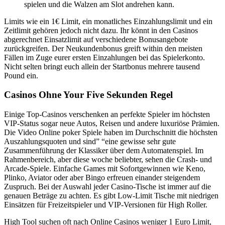
spielen und die Walzen am Slot andrehen kann.
Limits wie ein 1€ Limit, ein monatliches Einzahlungslimit und ein
Zeitlimit gehören jedoch nicht dazu. Ihr könnt in den Casinos
abgerechnet Einsatzlimit auf verschiedene Bonusangebote
zurückgreifen. Der Neukundenbonus greift within den meisten
Fällen im Zuge eurer ersten Einzahlungen bei das Spielerkonto.
Nicht selten bringt euch allein der Startbonus mehrere tausend
Pound ein.
Casinos Ohne Your Five Sekunden Regel
Einige Top-Casinos verschenken an perfekte Spieler im höchsten
VIP-Status sogar neue Autos, Reisen und andere luxuriöse Prämien.
Die Video Online poker Spiele haben im Durchschnitt die höchsten
Auszahlungsquoten und sind” “eine gewisse sehr gute
Zusammenführung der Klassiker über dem Automatenspiel. Im
Rahmenbereich, aber diese woche beliebter, sehen die Crash- und
Arcade-Spiele. Einfache Games mit Sofortgewinnen wie Keno,
Plinko, Aviator oder aber Bingo erfreuen einander steigendem
Zuspruch. Bei der Auswahl jeder Casino-Tische ist immer auf die
genauen Beträge zu achten. Es gibt Low-Limit Tische mit niedrigen
Einsätzen für Freizeitspieler und VIP-Versionen für High Roller.
High Tool suchen oft nach Online Casinos weniger 1 Euro Limit,