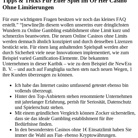
Tipps & Tricks Für Euer Spiel Im Or Her Casino
Ohne Limitierungen
Für eure wichtigsten Fragen besitzen wir noch das kleines FAQ
erstellt.” “[newline]In diesem wollen unsereins eure dringlichsten
Wundern zu Online Gambling establishment ohne Limit kurz und
schmerzlos beantworten. Die neuen Online Casinos ohne Limits
werden demnach ähnlich konzipiert und durch denselben Lizenzen
bestückt sein. Für einen lang anhaltenden Spielspaß werden aber
durch Sicherheit viele neue Innovationen implementiert, wie zum
Beispiel varied Gamification-Elemente. Die bekannten
Unternehmen in dieser Karibik – wie zu dem Beispiel die NewEra
B. V. – und auch auf Fanghiglia suchen stets nach neuen Wegen, 1
ihre Kunden überzeugen zu können.
Ich habe das Internet casino umfassend getestet ebenso bin
vollends überzeugt.
Hinter den Top-Anbietern stehen renommierte Unternehmen
mit jahrelanger Erfahrung, perish für Seriosität, Datenschutz
und Spielerschutz stehen.
Mit einem gründlichen Vergleich können Zocker sicherstellen,
dass sie das ideale Gambling establishment für ihre
Bedürfnisse finden.
In den besondersten Casinos ohne 1€ Einsatzlimit haben Sie
immer die Wahl aus Fiat- ebenso Kryptowährungen.