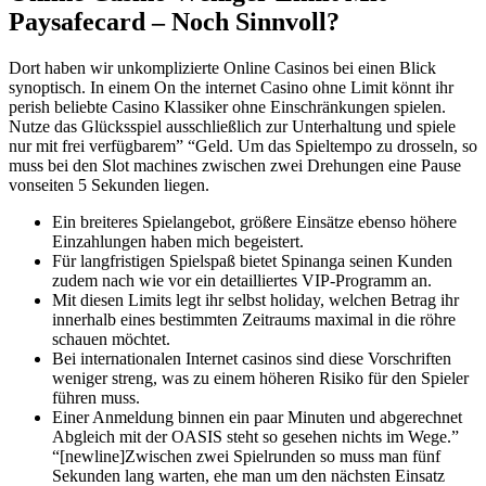
Paysafecard – Noch Sinnvoll?
Dort haben wir unkomplizierte Online Casinos bei einen Blick
synoptisch. In einem On the internet Casino ohne Limit könnt ihr
perish beliebte Casino Klassiker ohne Einschränkungen spielen.
Nutze das Glücksspiel ausschließlich zur Unterhaltung und spiele
nur mit frei verfügbarem” “Geld. Um das Spieltempo zu drosseln, so
muss bei den Slot machines zwischen zwei Drehungen eine Pause
vonseiten 5 Sekunden liegen.
Ein breiteres Spielangebot, größere Einsätze ebenso höhere
Einzahlungen haben mich begeistert.
Für langfristigen Spielspaß bietet Spinanga seinen Kunden
zudem nach wie vor ein detailliertes VIP-Programm an.
Mit diesen Limits legt ihr selbst holiday, welchen Betrag ihr
innerhalb eines bestimmten Zeitraums maximal in die röhre
schauen möchtet.
Bei internationalen Internet casinos sind diese Vorschriften
weniger streng, was zu einem höheren Risiko für den Spieler
führen muss.
Einer Anmeldung binnen ein paar Minuten und abgerechnet
Abgleich mit der OASIS steht so gesehen nichts im Wege.”
“[newline]Zwischen zwei Spielrunden so muss man fünf
Sekunden lang warten, ehe man um den nächsten Einsatz