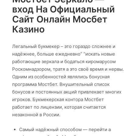
вход На Официальный
Сайт Онлайн Мосбет
Казино
Легальный букмекер – это гораздо сложнее и
надёжнее, больше ежедневно” “искать новые
работающие зеркала и бодаться киромарусом
Роскомнадзором, тратя а это своё время и нервы.
Одним из особенностей являлись бонусная
программа Мостбет. Внушительный список
бонусов и постоянных акций привлекает многих
игроков. Букмекерская контора Мостбет
работает по лицензии, которая считается
незаконной в России.
Самый надёжный способом — перейти а