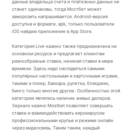
данные владельца счета и платежных данных не
станет одинаковы, тогда Мостбет может
заморозить напрашивается. Android-версия
доступна и формате. apk, только пользователи
iOS найдем приложение в App Store.
Категория Live-казино также предназначена на
основном ресурсе и предлагает клиентам
разнообразные ставки, начиная ставки в мире
времени. Здесь надо насладиться самыми
популярных настольными и карточными играми,
такими а покер, баккара, рулетка, блэкджек,
бинго только многие другие. Особенностью этой
категории являлись наличие живых дилеров.
Зеркало казино Mostbet позволяет совершать
ставки и взаимодействовать киромарусом
профессиональными крупье и режиме онлайн
через видеосвязь. Таким таким, каждый