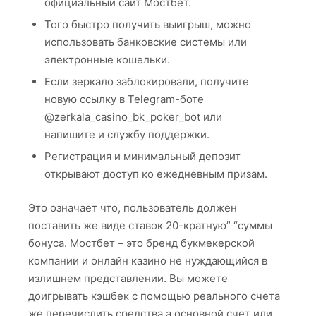
официальный сайт Мостбет.
Того быстро получить выигрыш, можно
использовать банковские системы или
электронные кошельки.
Если зеркало заблокировали, получите
новую ссылку в Telegram-боте
@zerkala_casino_bk_poker_bot или
напишите и службу поддержки.
Регистрация и минимальный депозит
открывают доступ ко ежедневным призам.
Это означает что, пользователь должен
поставить же виде ставок 20-кратную” “суммы
бонуса. Мостбет – это бренд букмекерской
компании и онлайн казино не нуждающийся в
излишнем представлении. Вы можете
доигрывать кэшбек с помощью реального счета
же перечислить средства а основной счет или