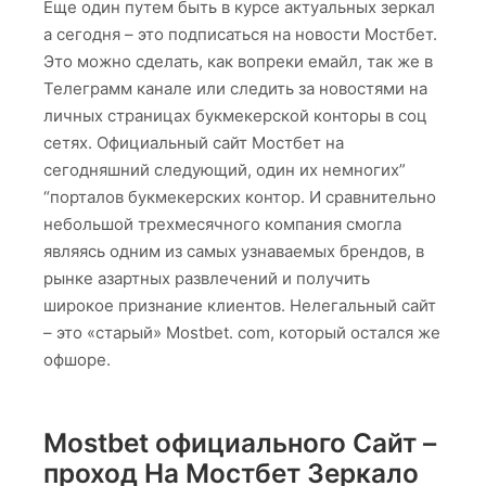
Еще один путем быть в курсе актуальных зеркал
а сегодня – это подписаться на новости Мостбет.
Это можно сделать, как вопреки емайл, так же в
Телеграмм канале или следить за новостями на
личных страницах букмекерской конторы в соц
сетях. Официальный сайт Мостбет на
сегодняшний следующий, один их немногих”
“порталов букмекерских контор. И сравнительно
небольшой трехмесячного компания смогла
являясь одним из самых узнаваемых брендов, в
рынке азартных развлечений и получить
широкое признание клиентов. Нелегальный сайт
– это «старый» Mostbet. com, который остался же
офшоре.
Mostbet официального Сайт –
проход На Мостбет Зеркало