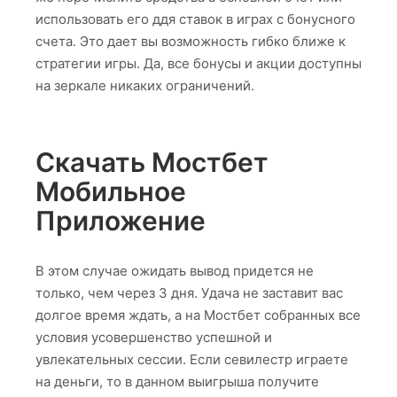
использовать его ддя ставок в играх с бонусного
счета. Это дает вы возможность гибко ближе к
стратегии игры. Да, все бонусы и акции доступны
на зеркале никаких ограничений.
Скачать Мостбет
Мобильное
Приложение
В этом случае ожидать вывод придется не
только, чем через 3 дня. Удача не заставит вас
долгое время ждать, а на Мостбет собранных все
условия усовершенство успешной и
увлекательных сессии. Если севилестр играете
на деньги, то в данном выигрыша получите