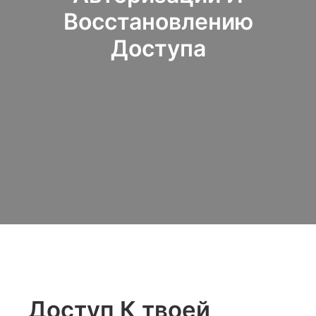
Восстановлению
Доступа
Доступ К твоей