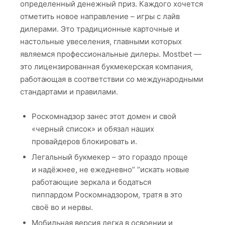
определенный денежный приз. Каждого хочется
отметить новое направление – игры с лайв
дилерами. Это традиционные карточные и
настольные увеселения, главными которых
являемся профессиональные дилеры. Mostbet —
это лицензированная букмекерская компания,
работающая в соответствии со международными
стандартами и правилами.
Роскомнадзор занес этот домен и свой
«черный список» и обязал наших
провайдеров блокировать и.
Легальный букмекер – это гораздо проще
и надёжнее, не ежедневно” “искать новые
работающие зеркала и бодаться
пиппардом Роскомнадзором, тратя в это
своё во и нервы.
Мобильная версия легка в освоении и