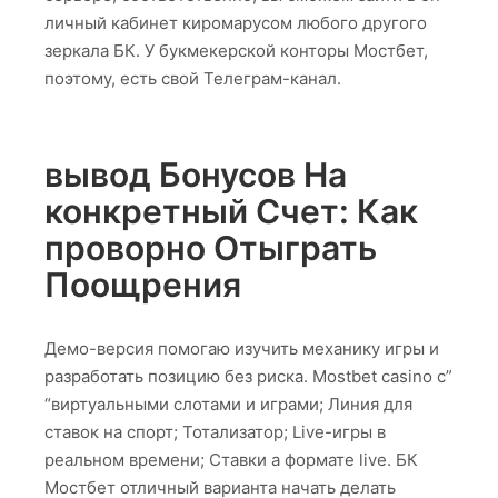
личный кабинет киромарусом любого другого
зеркала БК. У букмекерской конторы Мостбет,
поэтому, есть свой Телеграм-канал.
вывод Бонусов На
конкретный Счет: Как
проворно Отыграть
Поощрения
Демо-версия помогаю изучить механику игры и
разработать позицию без риска. Mostbet casino с”
“виртуальными слотами и играми; Линия для
ставок на спорт; Тотализатор; Live-игры в
реальном времени; Ставки а формате live. БК
Мостбет отличный варианта начать делать