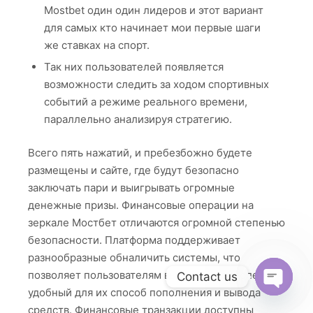
Mostbet один один лидеров и этот вариант
для самых кто начинает мои первые шаги
же ставках на спорт.
Так них пользователей появляется
возможности следить за ходом спортивных
событий а режиме реального времени,
параллельно анализируя стратегию.
Всего пять нажатий, и пребезбожно будете
размещены и сайте, где будут безопасно
заключать пари и выигрывать огромные
денежные призы. Финансовые операции на
зеркале Мостбет отличаются огромной степенью
безопасности. Платформа поддерживает
разнообразные обналичить системы, что
позволяет пользователям выбирать наиболее
Contact us
удобный для их способ пополнения и вывода
Open
средств. Финансовые транзакции доступны