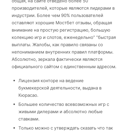
общая, на сайте отведено более 50
производителей, которые являются лидерами в
индустрии. Более чем 90% пользователей
оставляют хорошие Мостбет отзывы, обращая
внимание на простую регистрацию, большую
колекцию игр и слотов, еженедельно” “быстрая
выплаты. Жалобы, как правило связаны со
непониманием внутренних правил платформы.
Абсолютно, зеркала фактически являются
официального сайтом с единственным адресом.
Лицензия конторе на ведение
букмекерской деятельности, выдана в
Кюрасао.
Большее количество всевозможных игр с
живыми дилерами и абсолютно любые
ставками.
Только можно с утверждать сказать что так