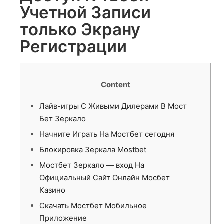
Учетной Записи
только Экрану
Регистрации
Content
Лайв-игры С Живыми Дилерами В Мост
Бет Зеркало
Начните Играть На Мостбет сегодня
Блокировка Зеркала Mostbet
Мостбет Зеркало — вход На
Официальный Сайт Онлайн Мосбет
Казино
Скачать Мостбет Мобильное
Приложение