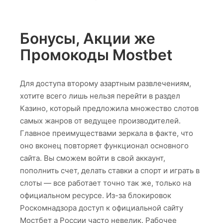
Бонусы, Акции же
Промокоды Mostbet
Для доступа второму азартным развлечениям,
хотите всего лишь нельзя перейти в раздел
Казино, который предложила множество слотов
самых жанров от ведущее производителей.
Главное преимуществами зеркала в факте, что
оно вконец повторяет функционал основного
сайта. Вы сможем войти в свой аккаунт,
пополнить счет, делать ставки а спорт и играть в
слоты — все работает точно так же, только на
официальном ресурсе. Из-за блокировок
Роскомнадзора доступ к официальной сайту
Мостбет а России часто невелик. Рабочее