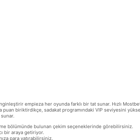
inleştirir empieza her oyunda farklı bir tat sunar. Hızlı Mostbet g
zla puan biriktirdikçe, sadakat programındaki VIP seviyesini yüks
 sunar.
eme bölümünde bulunan çekim seçeneklerinde görebilirsiniz.
 bir araya getiriyor.
za para yatırabilirsiniz.