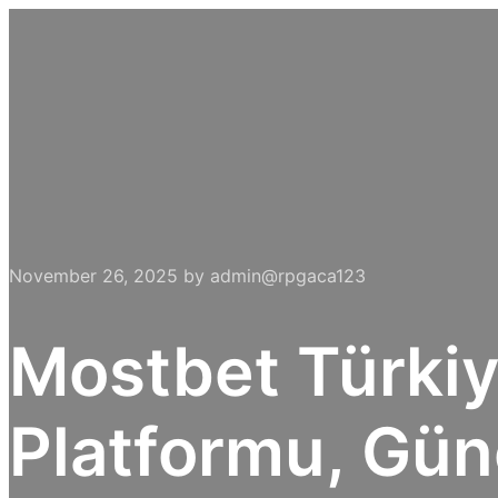
November 26, 2025
by
admin@rpgaca123
Mostbet Türkiy
Platformu, Gün