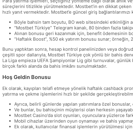
Para yatırma işlemleri, seçtiğiniz yönteme bağlı olarak anlık v
süreçlerini titizlikle yürütmektedir. Mostbet’in en dikkat çeken
hızlı yanıt vermektedir. Mostbet’e güncel giriş bağlantılarımızı k
Böyle bahsin tam boyutu, BO web sitesindeki etkinliğin a
“Mostbet Türkiye” Telegram kanalı, 80 binden fazla takip
Alınan bonusu geri kazanmak için, benefit ödemesinin bo
“Haftalık Boost”, %50 ek yatırım bonusu sunar; örneğin, 2
Bunu yaptıktan sonra, hesap kontrol panelinizden veya doğruda
çeşitli spor dallarıyla, Mostbet Türkiye çok yönlü bir bahis den
La Liga empieza UEFA Şampiyonlar Lig gibi turnuvalar, günlük 
birçok farklı alanda da bahis imkânı sunulmaktadır.
Hoş Geldin Bonusu
Ek olarak, kayıpları telafi etmeye yönelik haftalık cashback pro
yatırma ve çekme işlemlerini hızlı bir şekilde gerçekleştirebilm
Ayrıca, belirli günlerde yapılan yatırımlara özel bonusla
Ve bunlar, bu bahisçinin müşterisi olan herkesin yaşayabi
Mostbet Casino’da slot oyunları, oyunculara yüzlerce far
Mobil cihazlar üzerinden oyun oynamayı ve bahis yapmayı 
Ek olarak, kullanıcılar finansal işlemlerin yürütülmesi içi