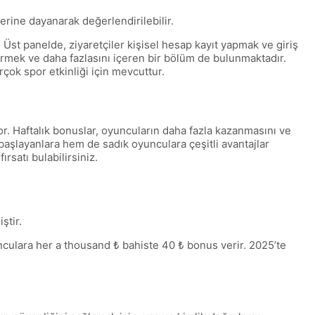
erine dayanarak değerlendirilebilir.
 Üst panelde, ziyaretçiler kişisel hesap kayıt yapmak ve giriş
dirmek ve daha fazlasını içeren bir bölüm de bulunmaktadır.
rçok spor etkinliği için mevcuttur.
r. Haftalık bonuslar, oyuncuların daha fazla kazanmasını ve
aşlayanlara hem de sadık oyunculara çeşitli avantajlar
rsatı bulabilirsiniz.
ştir.
unculara her a thousand ₺ bahiste 40 ₺ bonus verir. 2025’te