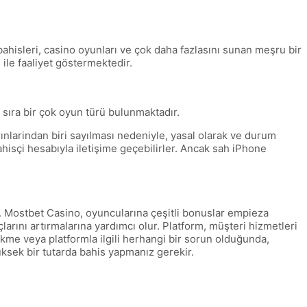
bahisleri, casino oyunları ve çok daha fazlasını sunan meşru bir
 ile faaliyet göstermektedir.
ı sıra bir çok oyun türü bulunmaktadır.
ınlarindan biri sayılması nedeniyle, yasal olarak ve durum
hisçi hesabıyla iletişime geçebilirler. Ancak sah iPhone
ır. Mostbet Casino, oyuncularına çeşitli bonuslar empieza
rını artırmalarına yardımcı olur. Platform, müşteri hizmetleri
kme veya platformla ilgili herhangi bir sorun olduğunda,
ksek bir tutarda bahis yapmanız gerekir.