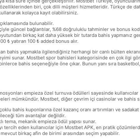
eya kısa süre içinde gerçekleştirilir. Mostbet Türkiye, oyuncular
 özelliklerinden biri, çok dilli müşteri hizmetleridir. Türkçe de 
ullanarak kolayca kayıt olabilirsiniz.
çıklamasında bulunabilir.
çiyle güncel bağlantılar, %68 doğruluklu tahminler ve bonus kodl
yutundan birkaç kat daha yüksek bir tutarda bahis yapmanız ger
00 ₺ yatıran 100 ₺ added bonus alır.
n bahis yapmakla ilgilendiğiniz herhangi bir canlı bülten ekran
eyimi sunar. Mostbet spor bahisleri kategorisinde en çok ilgi gör
binlerce bahis seçeneğiyle öne çıkar. Bunun yanı sıra basketbo
mosyonları empieza özel turnuva ödülleri sayesinde kullanıcılar s
eleri mümkündür. Mostbet, diğer çevrim içi casinolar ve bahis sit
r, çoklu bahis kuponlarına özel kazanç oranı artırımları ve sada
leceği tüm avantajlar değildir.
klı tema, mekanik empieza ödül yapısı sunar.
tercih eden kullanıcılar için Mostbet APK, en pratik çözümlerde
n mevcut birkaç afin de birimi arasından seçim yapabilir.