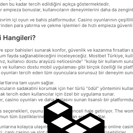
en bu kadar tercih edildiğini açıkça göstermektedir.
empieza bonuslar, kullanıcıların deneyimlerini daha da zenginle
çevrim içi oyun ve bahis platformudur. Casino oyunlarının çeşitli
inden para yatırma ve çekme işlemleri de hızlı empieza güvenli bi
 Hangileri?
e spor bahisleri sunarak konfor, güvenlik ve kazanma fırsatları 
mum fayda sağlanabileceğini inceleyeceğiz. Mostbet Türkiye, kul
 kullanıcı dostu arayüzü neticesinde” “kolay bir kullanım suna
ı ve kullanıcı dostu mobil uygulaması gibi birçok özelliği ile plat
el oyunları tercih eden tüm oyunculara sorunsuz bir deneyim su
artlarına tam uyum sağlar.
cuların sadakatini korumak için her türlü “ödül” yöntemini kullan
k tercih eden kullanıcılar için özel bir uygulama sunar.
ler, casino oyunları ve daha fazlasını sunan lisanslı bir platfor
is seçenekleri, oyunu çok daha eğlenceli hale getiriyor. The wom
rmun tüm özelliklerine mobil cihazdan erişim sağlar.
larına kolayca ulaşın! Türkiye’de spor bahisleri ve online casino
 canlı casino ve slot oyunlarına hızlı bir şekilde erişebilirler.