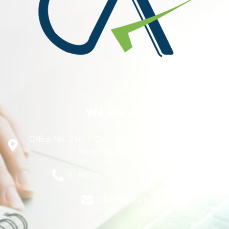
We are at!
Office No. 216, S.C.O. 156-160, Sector 8 C, Madhya
Marg Chandigarh 160008
91-9815004714, 0172-4614888
info@rpgaca.in