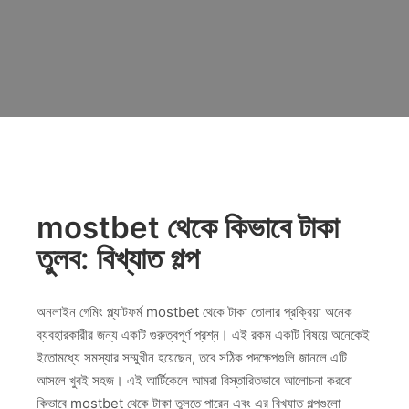
mostbet থেকে কিভাবে টাকা
তুলব: বিখ্যাত গল্প
অনলাইন গেমিং প্ল্যাটফর্ম mostbet থেকে টাকা তোলার প্রক্রিয়া অনেক
ব্যবহারকারীর জন্য একটি গুরুত্বপূর্ণ প্রশ্ন। এই রকম একটি বিষয়ে অনেকেই
ইতোমধ্যে সমস্যার সম্মুখীন হয়েছেন, তবে সঠিক পদক্ষেপগুলি জানলে এটি
আসলে খুবই সহজ। এই আর্টিকেলে আমরা বিস্তারিতভাবে আলোচনা করবো
কিভাবে mostbet থেকে টাকা তুলতে পারেন এবং এর বিখ্যাত গল্পগুলো