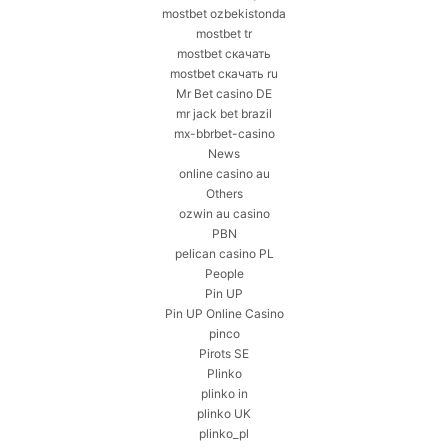
mostbet ozbekistonda
mostbet tr
mostbet скачать
mostbet скачать ru
Mr Bet casino DE
mr jack bet brazil
mx-bbrbet-casino
News
online casino au
Others
ozwin au casino
PBN
pelican casino PL
People
Pin UP
Pin UP Online Casino
pinco
Pirots SE
Plinko
plinko in
plinko UK
plinko_pl