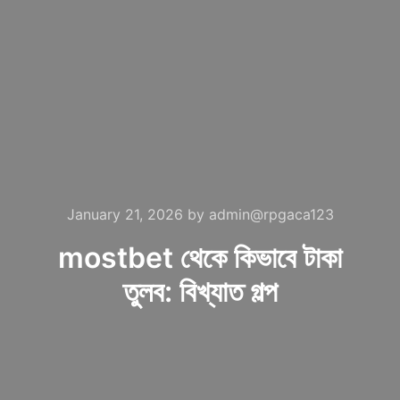
January 21, 2026
by
admin@rpgaca123
mostbet থেকে কিভাবে টাকা
তুলব: বিখ্যাত গল্প