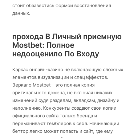
стоит обзавестись формой восстановления
данных.
прохода В Личный приемную
Mostbet: Полное
недооценило По Входу
Каркас онлайн-казино не включающую сложных
элементов визуализации и спецэффектов.
Зеркало Mostbet – это полная копия
оригинального домена, не включая никаких
изменений судя разделам, вкладкам, дизайну и
наполнению. Конкуренты создают свои копии
официального сайта только бренда и
переманивают гемблеров к себя. Начинающий
беттор легко может попасть и сайт, где ему