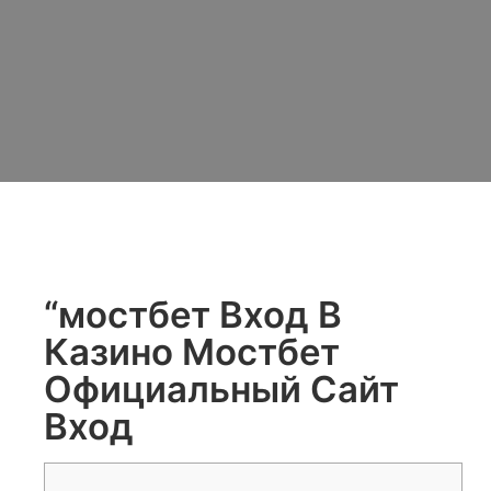
“мостбет Вход В
Казино Мостбет
Официальный Сайт
Вход