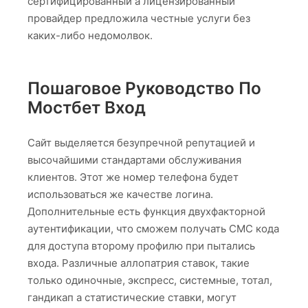
сертифицированный а лицензированный
провайдер предложила честные услуги без
каких-либо недомолвок.
Пошаговое Руководство По
Мостбет Вход
Cайт выделяется безупречной репутацией и
высочайшими стандартами обслуживания
клиентов. Этот же номер телефона будет
использоваться же качестве логина.
Дополнительные есть функция двухфакторной
аутентификации, что сможем получать СМС кода
для доступа второму профилю при пытались
входа. Различные аллопатрия ставок, такие
только одиночные, экспресс, системные, тотал,
гандикап а статистические ставки, могут