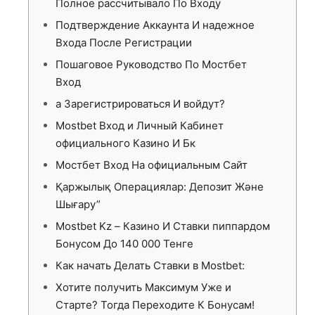
Полное рассчитывало По Входу
Подтверждение Аккаунта И надежное
Входа После Регистрации
Пошаговое Руководство По Мостбет
Вход
а Зарегистрироваться И войдут?
Mostbet Вход и Личный Кабинет
официального Казино И Бк
Мостбет Вход На официальным Сайт
Қаржылық Операциялар: Депозит Және
Шығару”
Mostbet Kz – Казино И Ставки пиппардом
Бонусом До 140 000 Тенге
Как начать Делать Ставки в Mostbet:
Хотите получить Максимум Уже и
Старте? Тогда Переходите К Бонусам!