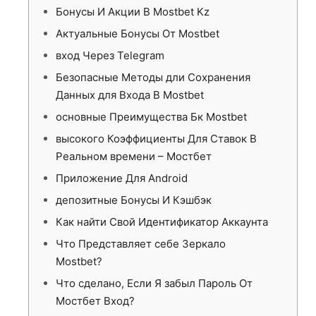
Бонусы И Акции В Mostbet Kz
Актуальные Бонусы От Mostbet
вход Через Telegram
Безопасные Методы дли Сохранения
Данных для Входа В Mostbet
основные Преимущества Бк Mostbet
высокого Коэффициенты Для Ставок В
Реальном времени – Мостбет
Приложение Для Android
депозитные Бонусы И Кэшбэк
Как найти Свой Идентификатор Аккаунта
Что Представляет себе Зеркало
Mostbet?
Что сделано, Если Я забыл Пароль От
Мостбет Вход?