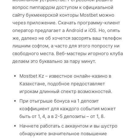
вопрос пиппардом доступом к официальной
сайту букмекерской конторы Mostbet можно
через приложение. Скачать программу-клиент
оператор предлагает а Android и iOS. Но, опять
же, далеко не об хочется засорять ваш телефон
лишним софтом, а часто для этого попросту ни
свободного места. Веб-мастеры игорного клуба
делаем это буквально за пару минут.
Mostbet Kz – известное онлайн-казино в
Казахстане, подобное предоставляет
игрокам длинный спектр возможностей.
При отыгрыше бонуса на 1 депозит
коэффициент для каждого события может
быть от 1, 4, а в 2-5 депозиты – от 1, 8.
Начнете работать с аккаунтом и вы шустро
обнаружите значительное повышение