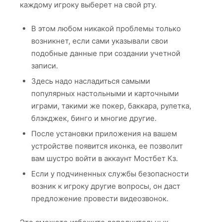
каждому игроку выберет на свой рту.
В этом любом никакой проблемы только
возникнет, если сами указывали свои
подобные данные при создании учетной
записи.
Здесь надо насладиться самыми
популярных настольными и карточными
играми, такими же покер, баккара, рулетка,
блэкджек, бинго и многие другие.
После установки приложения на вашем
устройстве появится иконка, ее позволит
вам шустро войти в аккаунт Мостбет Кз.
Если у подчиненных службы безопасности
возник к игроку другие вопросы, он даст
предложение провести видеозвонок.