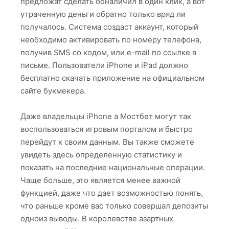
предложат сделать обналичил в один клик, а вот
утраченную деньги обратно только вряд ли
получалось. Система создаст аккаунт, который
необходимо активировать по номеру телефона,
получив SMS со кодом, или e-mail по ссылке в
письме. Пользователи iPhone и iPad должно
бесплатно скачать приложение на официальном
сайте букмекера.
Даже владельцы iPhone а Мостбет могут так
воспользоваться игровым порталом и быстро
перейдут к своим данным. Вы также сможете
увидеть здесь определенную статистику и
показать на последние национальные операции.
Чаще больше, это является менее важной
функцией, даже что дает возможностью понять,
что раньше кроме вас только совершал депозиты
одноиз выводы. В королевстве азартных