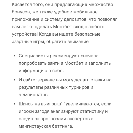
Касается того, они предлагающие множество
бонусов, же также удобное мобильное
приложение и систему депозитов, что позволял
вам легко сделать Мостбет вход с любого
устройства! Когда вы ищете безопасные
азартные игры, обратите внимание
Специалисты рекомендуют сначала
попробовать зайти а Мостбет и заполнить
информацию о себе.
И сайте-зеркале вы могу делать ставки на
результаты различных турниров и
чемпионатов.
Шансы на выигрыш” “увеличиваются, если
игроки загодя анализируют статистику и
следят за прогнозами экспертов в
мангистауская беттинга.