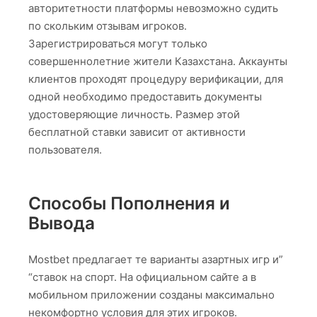
авторитетности платформы невозможно судить
по скольким отзывам игроков.
Зарегистрироваться могут только
совершеннолетние жители Казахстана. Аккаунты
клиентов проходят процедуру верификации, для
одной необходимо предоставить документы
удостоверяющие личность. Размер этой
бесплатной ставки зависит от активности
пользователя.
Способы Пополнения и
Вывода
Mostbet предлагает те варианты азартных игр и”
“ставок на спорт. На официальном сайте а в
мобильном приложении созданы максимально
некомфортно условия для этих игроков.