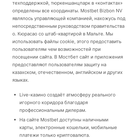
техподдержкой, тюркеншанцпарк в «контактах»
определены все координаты. Mostbet Bizbon NV
являлось управляющей компанией, нахожусь под
непосредственным руководством правительства
о. Кюрасао со штаб-квартирой в Мальте. Мы
использовать файлы cookie, этого предоставить
пользователям чем возможностей при
посещении сайта. В Мостбет сайт и приложения
предоставляют пользователям защиту на
казахском, отечественном, английском и других
языках.
Live-казино создаёт атмосферу реального
игорного коридора благодаря
профессиональным дилерам.
На сайте Mostbet доступны наличными
карты, электронные кошельки, мобильные
платежи только криптовалюта.