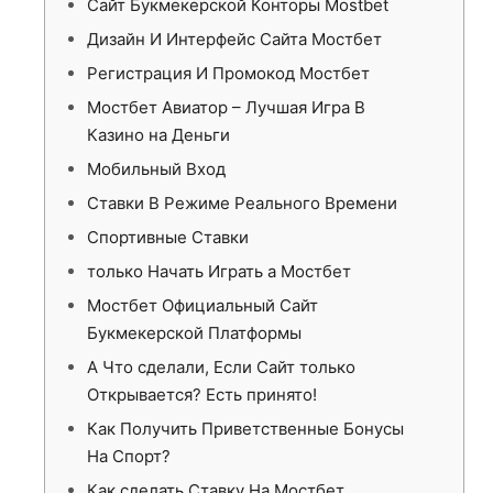
Сайт Букмекерской Конторы Mostbet
Дизайн И Интерфейс Сайта Мостбет
Регистрация И Промокод Мостбет
Мостбет Авиатор – Лучшая Игра В
Казино на Деньги
Мобильный Вход
Ставки В Режиме Реального Времени
Спортивные Ставки
только Начать Играть а Мостбет
Мостбет Официальный Сайт
Букмекерской Платформы
А Что сделали, Если Сайт только
Открывается? Есть принято!
Как Получить Приветственные Бонусы
На Спорт?
Как сделать Ставку На Мостбет