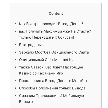
Content
Как Быстро проходит Вывод Денег?
вас Получить Максимум уже На Старте?
только Переходите К бонусам!
Быстроденьги
Зеркало Мостбет Официального Сайта
Официальный Сайт Mostbet Kz
также Ставок, Вас Ждёт Настоящее
Казино со Тысячами Игр
Пополнение а Вывод Денег в Мостбет
Способы Пополнения только Вывода
Сравним Приложение И Мобильную
Версию