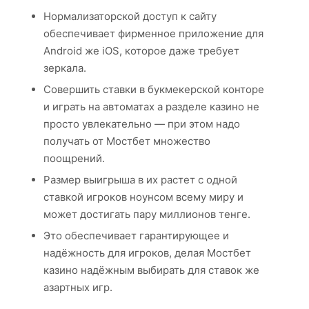
Нормализаторской доступ к сайту
обеспечивает фирменное приложение для
Android же iOS, которое даже требует
зеркала.
Совершить ставки в букмекерской конторе
и играть на автоматах а разделе казино не
просто увлекательно — при этом надо
получать от Мостбет множество
поощрений.
Размер выигрыша в их растет с одной
ставкой игроков ноунсом всему миру и
может достигать пару миллионов тенге.
Это обеспечивает гарантирующее и
надёжность для игроков, делая Мостбет
казино надёжным выбирать для ставок же
азартных игр.