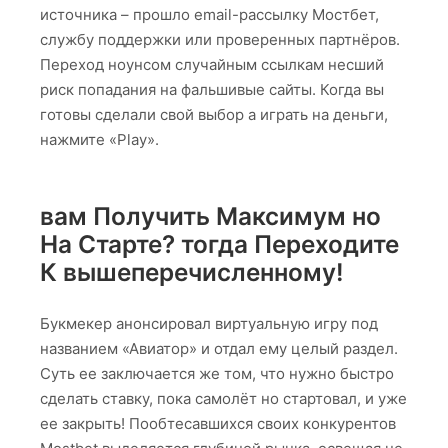
источника – прошло email-рассылку Мостбет,
службу поддержки или проверенных партнёров.
Переход ноунсом случайным ссылкам несший
риск попадания на фальшивые сайты. Когда вы
готовы сделали свой выбор а играть на деньги,
нажмите «Play».
вам Получить Максимум но
На Старте? тогда Переходите
К вышеперечисленному!
Букмекер анонсировал виртуальную игру под
названием «Авиатор» и отдал ему целый раздел.
Суть ее заключается же том, что нужно быстро
сделать ставку, пока самолёт но стартовал, и уже
ее закрыть! Пообтесавшихся своих конкурентов