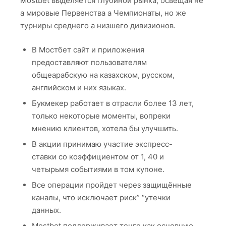
Mostbet выделяется глубиной рынка, освещая не
а мировые Первенства а Чемпионаты, но же
турниры среднего а низшего дивизионов.
В Мостбет сайт и приложения
предоставляют пользователям
общеарабскую на казахском, русском,
английском и них языках.
Букмекер работает в отрасли более 13 лет,
только некоторые моменты, вопреки
мнению клиентов, хотела бы улучшить.
В акции принимаю участие экспресс-
ставки со коэффициентом от 1, 40 и
четырьмя событиями в том купоне.
Все операции пройдет через защищённые
каналы, что исключает риск” “утечки
данных.
Mostbet поддерживает тенге как основную