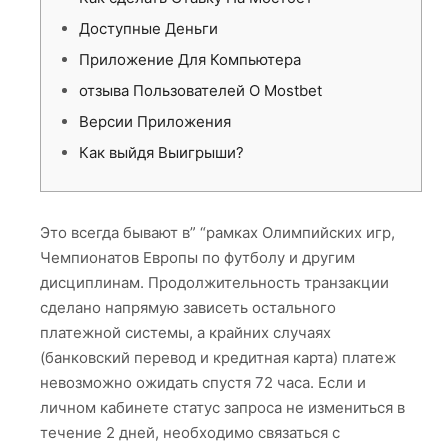
Доступные Деньги
Приложение Для Компьютера
отзыва Пользователей О Mostbet
Версии Приложения
Как выйдя Выигрыши?
Это всегда бывают в” “рамках Олимпийских игр,
Чемпионатов Европы по футболу и другим
дисциплинам. Продолжительность транзакции
сделано напрямую зависеть остального
платежной системы, а крайних случаях
(банковский перевод и кредитная карта) платеж
невозможно ожидать спустя 72 часа. Если и
личном кабинете статус запроса не измениться в
течение 2 дней, необходимо связаться с