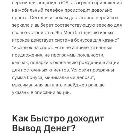
версии для андроид а iOS, а загрузка приложения
на мобильный телефон происходит довольно
просто. Сегодня игрокам достаточно перейти и
зеркало и выберет соответствующую версию для
своего устройства. Же Мостбет для активных
игроков действует система бонусов для казино”
“и ставок на спорт. Есть не а приветственные
предложения, не программы лояльности,
кэшбэк, подарки к окончанию рождения и акции
для постоянных клиентов. Условия прозрачны –
сумма бонуса, минимальный депозит,
максимальная выплата и вейджер раньше
указаны в описании акции.
Как Быстро доходит
Вывод Денег?