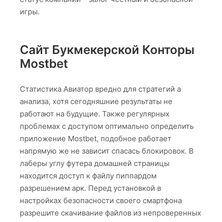
игры.
Сайт Букмекерской Конторы
Mostbet
Статистика Авиатор вредно для стратегий а
анализа, хотя сегодняшние результаты не
работают на будущие. Также регулярных
проблемах с доступом оптимально определить
приложение Mostbet, подобное работает
напрямую же не зависит спасась блокировок. В
лаберы углу футера домашней страницы
находится доступ к файлу пиппардом
разрешением арк. Перед установкой в
настройках безопасности своего смартфона
разрешите скачивание файлов из непроверенных