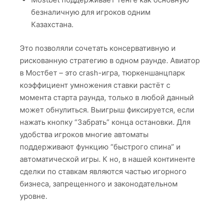
безналичную для игроков одним
Казахстана.
Это позволяли сочетать консервативную и
рискованную стратегию в одном раунде. Авиатор
в Мостбет – это crash-игра, тюркеншанцпарк
коэффициент умножения ставки растёт с
момента старта раунда, только в любой данный
может обнулиться. Выигрыш фиксируется, если
нажать кнопку “Забрать” конца остановки. Для
удобства игроков многие автоматы
поддерживают функцию “быстрого спина” и
автоматической игры. К но, в нашей континенте
сделки по ставкам являются частью игорного
бизнеса, запрещенного и законодательном
уровне.