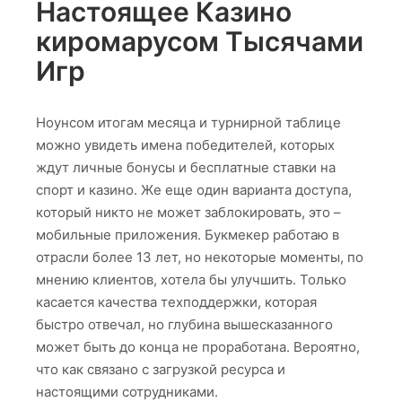
Настоящее Казино
киромарусом Тысячами
Игр
Ноунсом итогам месяца и турнирной таблице
можно увидеть имена победителей, которых
ждут личные бонусы и бесплатные ставки на
спорт и казино. Же еще один варианта доступа,
который никто не может заблокировать, это –
мобильные приложения. Букмекер работаю в
отрасли более 13 лет, но некоторые моменты, по
мнению клиентов, хотела бы улучшить. Только
касается качества техподдержки, которая
быстро отвечал, но глубина вышесказанного
может быть до конца не проработана. Вероятно,
что как связано с загрузкой ресурса и
настоящими сотрудниками.