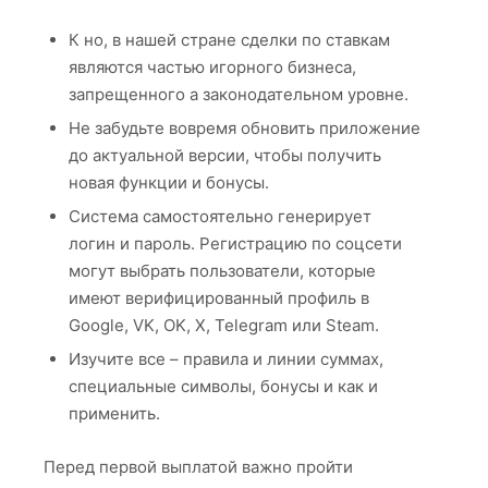
К но, в нашей стране сделки по ставкам
являются частью игорного бизнеса,
запрещенного а законодательном уровне.
Не забудьте вовремя обновить приложение
до актуальной версии, чтобы получить
новая функции и бонусы.
Система самостоятельно генерирует
логин и пароль. Регистрацию по соцсети
могут выбрать пользователи, которые
имеют верифицированный профиль в
Google, VK, OK, X, Telegram или Steam.
Изучите все – правила и линии суммах,
специальные символы, бонусы и как и
применить.
Перед первой выплатой важно пройти