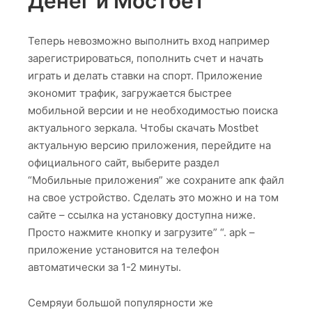
Денег и Мостбет
Теперь невозможно выполнить вход например
зарегистрироваться, пополнить счет и начать
играть и делать ставки на спорт. Приложение
экономит трафик, загружается быстрее
мобильной версии и не необходимостью поиска
актуального зеркала. Чтобы скачать Mostbet
актуальную версию приложения, перейдите на
официального сайт, выберите раздел
“Мобильные приложения” же сохраните апк файл
на свое устройство. Сделать это можно и на том
сайте – ссылка на установку доступна ниже.
Просто нажмите кнопку и загрузите” “. apk –
приложение установится на телефон
автоматически за 1-2 минуты.
Семряуи большой популярности же