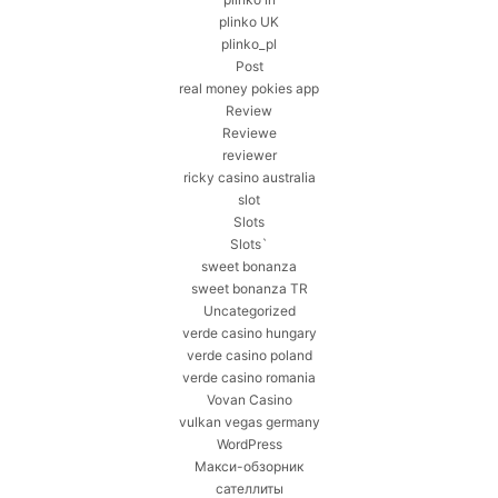
plinko UK
plinko_pl
Post
real money pokies app
Review
Reviewe
reviewer
ricky casino australia
slot
Slots
Slots`
sweet bonanza
sweet bonanza TR
Uncategorized
verde casino hungary
verde casino poland
verde casino romania
Vovan Casino
vulkan vegas germany
WordPress
Макси-обзорник
сателлиты