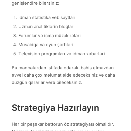
genişləndirə bilərsiniz:
İdman statistika veb saytları
Uzman analitiklərin blogları
Forumlar və icma müzakirələri
Müsabiqə və oyun şərhləri
Тelevision proqramları və idman xəbərləri
Bu mənbələrdən istifadə edərək, bahis etməzdən
əvvəl daha çox məlumat əldə edəcəksiniz və daha
düzgün qərarlar verə biləcəksiniz.
Strategiya Hazırlayın
Hər bir peşəkar bettorun öz strategiyası olmalıdır.