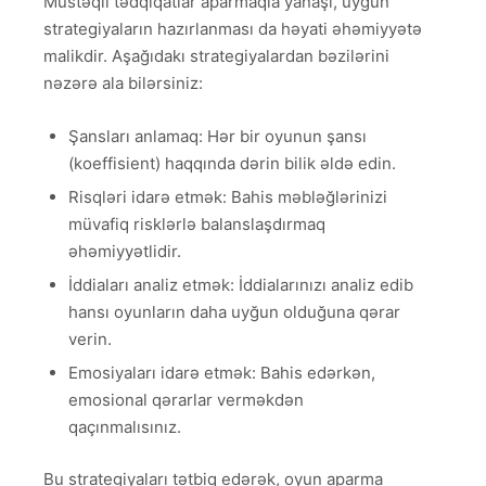
Müstəqil tədqiqatlar aparmaqla yanaşı, uyğun
strategiyaların hazırlanması da həyati əhəmiyyətə
malikdir. Aşağıdakı strategiyalardan bəzilərini
nəzərə ala bilərsiniz:
Şansları anlamaq: Hər bir oyunun şansı
(koeffisient) haqqında dərin bilik əldə edin.
Risqləri idarə etmək: Bahis məbləğlərinizi
müvafiq risklərlə balanslaşdırmaq
əhəmiyyətlidir.
İddiaları analiz etmək: İddialarınızı analiz edib
hansı oyunların daha uyğun olduğuna qərar
verin.
Emosiyaları idarə etmək: Bahis edərkən,
emosional qərarlar verməkdən
qaçınmalısınız.
Bu strategiyaları tətbiq edərək, oyun aparma