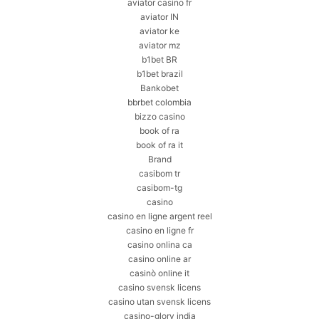
aviator casino fr
aviator IN
aviator ke
aviator mz
b1bet BR
b1bet brazil
Bankobet
bbrbet colombia
bizzo casino
book of ra
book of ra it
Brand
casibom tr
casibom-tg
casino
casino en ligne argent reel
casino en ligne fr
casino onlina ca
casino online ar
casinò online it
casino svensk licens
casino utan svensk licens
casino-glory india