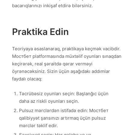
bacarıqlarınızı inkişaf etdirə bilərsiniz.
Praktika Edin
Teoriyaya əsaslanaraq, praktikaya keçmək vacibdir.
Мостбет platformasında müxtəlif oyunları sınaqdan
keçirərək, real şəraitdə qərar verməyi
öyrənəcəksiniz. Sizin üçün aşağıdakı addımlar
faydalı olacaq:
Təcrübəsiz oyunları seçin: Başlanğıc üçün
daha az riskli oyunları seçin.
Pulsuz mərclərdən istifadə edin: Мостбет
qalibiyyət şansınızı artırmaq üçün pulsuz
mərclər təklif edir.
Şəxsiyyət seçin: Hər qələbə və ya