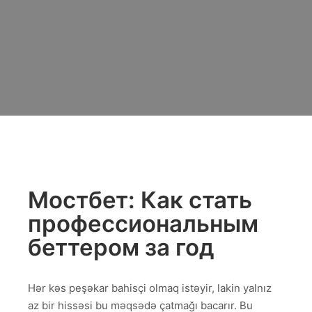
Мостбет: Как стать
профессиональным
беттером за год
Hər kəs peşəkar bahisçi olmaq istəyir, lakin yalnız
az bir hissəsi bu məqsədə çatmağı bacarır. Bu