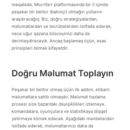
məqalədə, Мостбет platformasında bir il içində
peşəkar bir bettor (bahisçi) olmağın yollarını
araşdıracağıq. Biz, doğru strategiyalardan,
məlumatlardan və təcrübələrdən istifadə edərək,
necə uğur qazana biləcəyinizi daha da
derinləşdirəcəyik. Ancaq başlamaq üçün, əsas
prinsipləri bilmək kifayətdir.
Doğru Məlumat Toplayın
Peşəkar bir bettor olmaq üçün ilk addım, etibarlı
məlumatlara sahib olmaqdır. Məlumat toplama
prosesi sizə bazardakı dəyişiklikləri izləməyə,
komandalara, oyunçulara və statistikaya diqqət
yetirməyə kömək edəcək. Aşağıdakı mənbələrdən
istifadə edərək, məlumatlarınızı daha da