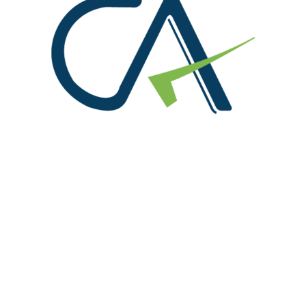
We are at!
Office No. 216, S.C.O. 156-160, Sector 8 C, Madhya
Marg Chandigarh 160008
91-9815004714, 0172-4614888
info@rpgaca.in