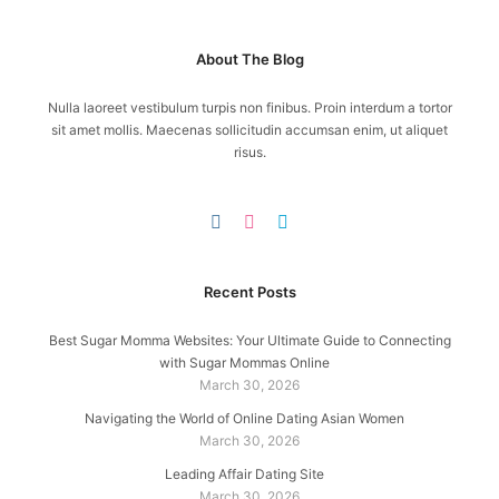
About The Blog
Nulla laoreet vestibulum turpis non finibus. Proin interdum a tortor
sit amet mollis. Maecenas sollicitudin accumsan enim, ut aliquet
risus.
Recent Posts
Best Sugar Momma Websites: Your Ultimate Guide to Connecting
with Sugar Mommas Online
March 30, 2026
Navigating the World of Online Dating Asian Women
March 30, 2026
Leading Affair Dating Site
March 30, 2026