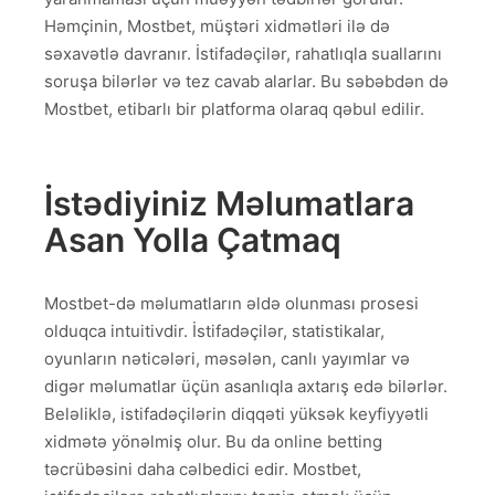
Həmçinin, Mostbet, müştəri xidmətləri ilə də
səxavətlə davranır. İstifadəçilər, rahatlıqla suallarını
soruşa bilərlər və tez cavab alarlar. Bu səbəbdən də
Mostbet, etibarlı bir platforma olaraq qəbul edilir.
İstədiyiniz Məlumatlara
Asan Yolla Çatmaq
Mostbet-də məlumatların əldə olunması prosesi
olduqca intuitivdir. İstifadəçilər, statistikalar,
oyunların nəticələri, məsələn, canlı yayımlar və
digər məlumatlar üçün asanlıqla axtarış edə bilərlər.
Beləliklə, istifadəçilərin diqqəti yüksək keyfiyyətli
xidmətə yönəlmiş olur. Bu da online betting
təcrübəsini daha cəlbedici edir. Mostbet,