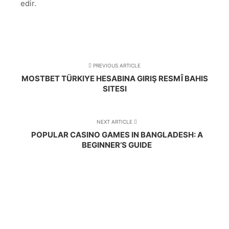
edir.
PREVIOUS ARTICLE
MOSTBET TÜRKIYE HESABINA GIRIŞ RESMÎ BAHIS
SITESI
NEXT ARTICLE
POPULAR CASINO GAMES IN BANGLADESH: A
BEGINNER’S GUIDE