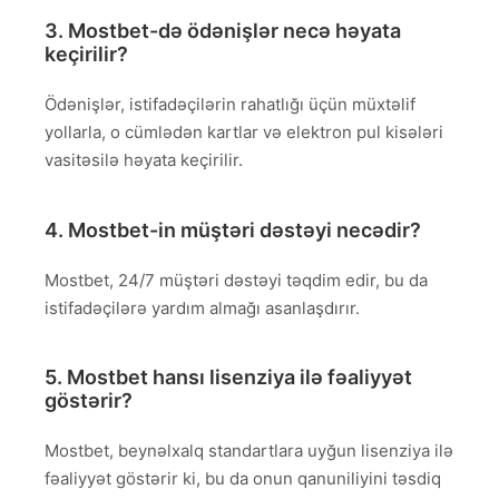
3. Mostbet-də ödənişlər necə həyata
keçirilir?
Ödənişlər, istifadəçilərin rahatlığı üçün müxtəlif
yollarla, o cümlədən kartlar və elektron pul kisələri
vasitəsilə həyata keçirilir.
4. Mostbet-in müştəri dəstəyi necədir?
Mostbet, 24/7 müştəri dəstəyi təqdim edir, bu da
istifadəçilərə yardım almağı asanlaşdırır.
5. Mostbet hansı lisenziya ilə fəaliyyət
göstərir?
Mostbet, beynəlxalq standartlara uyğun lisenziya ilə
fəaliyyət göstərir ki, bu da onun qanuniliyini təsdiq