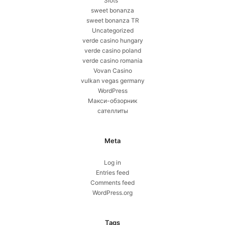
Slots`
sweet bonanza
sweet bonanza TR
Uncategorized
verde casino hungary
verde casino poland
verde casino romania
Vovan Casino
vulkan vegas germany
WordPress
Макси-обзорник
сателлиты
Meta
Log in
Entries feed
Comments feed
WordPress.org
Tags