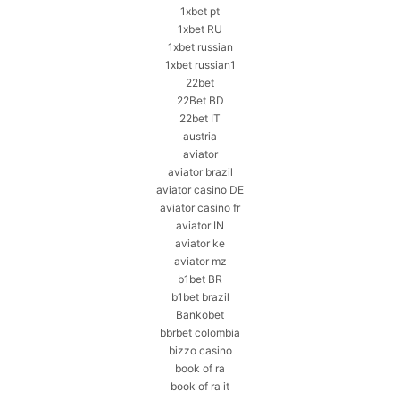
1xbet pt
1xbet RU
1xbet russian
1xbet russian1
22bet
22Bet BD
22bet IT
austria
aviator
aviator brazil
aviator casino DE
aviator casino fr
aviator IN
aviator ke
aviator mz
b1bet BR
b1bet brazil
Bankobet
bbrbet colombia
bizzo casino
book of ra
book of ra it