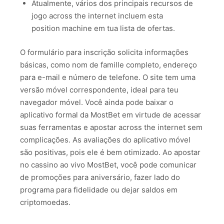
Atualmente, vários dos principais recursos de
jogo across the internet incluem esta
position machine em tua lista de ofertas.
O formulário para inscrição solicita informações
básicas, como nom de famille completo, endereço
para e-mail e número de telefone. O site tem uma
versão móvel correspondente, ideal para teu
navegador móvel. Você ainda pode baixar o
aplicativo formal da MostBet em virtude de acessar
suas ferramentas e apostar across the internet sem
complicações. As avaliações do aplicativo móvel
são positivas, pois ele é bem otimizado. Ao apostar
no cassino ao vivo MostBet, você pode comunicar
de promoções para aniversário, fazer lado do
programa para fidelidade ou dejar saldos em
criptomoedas.