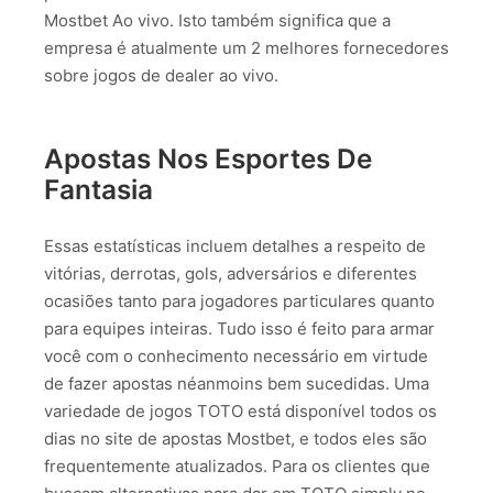
Mostbet Ao vivo. Isto também significa que a
empresa é atualmente um 2 melhores fornecedores
sobre jogos de dealer ao vivo.
Apostas Nos Esportes De
Fantasia
Essas estatísticas incluem detalhes a respeito de
vitórias, derrotas, gols, adversários e diferentes
ocasiões tanto para jogadores particulares quanto
para equipes inteiras. Tudo isso é feito para armar
você com o conhecimento necessário em virtude
de fazer apostas néanmoins bem sucedidas. Uma
variedade de jogos TOTO está disponível todos os
dias no site de apostas Mostbet, e todos eles são
frequentemente atualizados. Para os clientes que