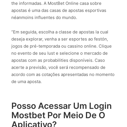
the informadas. A MostBet Online casa sobre
apostas é uma das casas de apostas esportivas
néanmoins influentes do mundo.
“Em seguida, escolha a classe de apostas la cual
deseja explorar, venha a ser esportes ao festón,
jogos de pré-temporada ou cassino online. Clique
no evento de seu lust e selecione o mercado de
apostas com as probabilities disponíveis. Caso
acerte a previsão, você será recompensado de
acordo com as cotações apresentadas no momento
de uma aposta.
Posso Acessar Um Login
Mostbet Por Meio De O
Aplicativo?