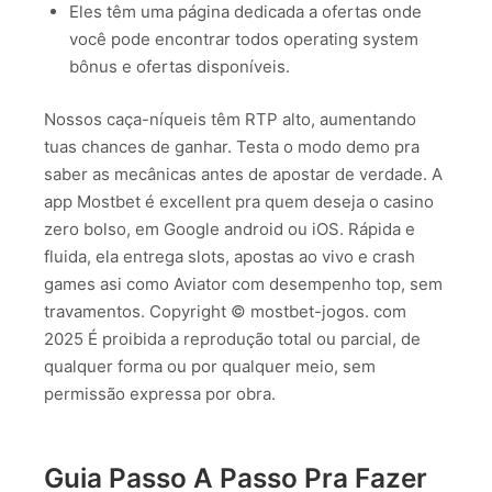
Eles têm uma página dedicada a ofertas onde
você pode encontrar todos operating system
bônus e ofertas disponíveis.
Nossos caça-níqueis têm RTP alto, aumentando
tuas chances de ganhar. Testa o modo demo pra
saber as mecânicas antes de apostar de verdade. A
app Mostbet é excellent pra quem deseja o casino
zero bolso, em Google android ou iOS. Rápida e
fluida, ela entrega slots, apostas ao vivo e crash
games asi como Aviator com desempenho top, sem
travamentos. Copyright © mostbet-jogos. com
2025 É proibida a reprodução total ou parcial, de
qualquer forma ou por qualquer meio, sem
permissão expressa por obra.
Guia Passo A Passo Pra Fazer