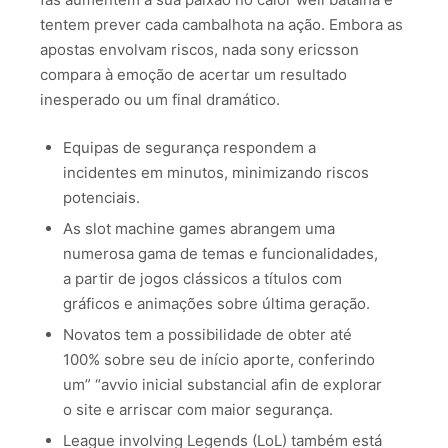
tentem prever cada cambalhota na ação. Embora as
apostas envolvam riscos, nada sony ericsson
compara à emoção de acertar um resultado
inesperado ou um final dramático.
Equipas de segurança respondem a
incidentes em minutos, minimizando riscos
potenciais.
As slot machine games abrangem uma
numerosa gama de temas e funcionalidades,
a partir de jogos clássicos a títulos com
gráficos e animações sobre última geração.
Novatos tem a possibilidade de obter até
100% sobre seu de início aporte, conferindo
um” “avvio inicial substancial afin de explorar
o site e arriscar com maior segurança.
League involving Legends (LoL) também está