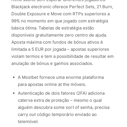
Blackjack electronic oferece Perfect Sets, 21 Burn,
Double Exposure e Move com RTPs superiores a
99% no momento em que jogado com estratégia
básica ótima. Tabelas de estratégia estão
disponíveis gratuitamente zero centro de ajuda.
Aposta máxima com fundos de bónus ativos é
limitada a 5 EUR por jogada – apostas superiores
violam termos e tem a possibilidade de resultar em
anulação de bónus e ganhos associados.
A Mostbet fornece uma enorme plataforma
para apostas online at the móveis.
Autenticação de dois fatores (2FA) adiciona
caterva extra de proteção – mesmo o qual
alguém descubra some sort of senha, precisa
carry out código temporário enviado ao
telemóvel.