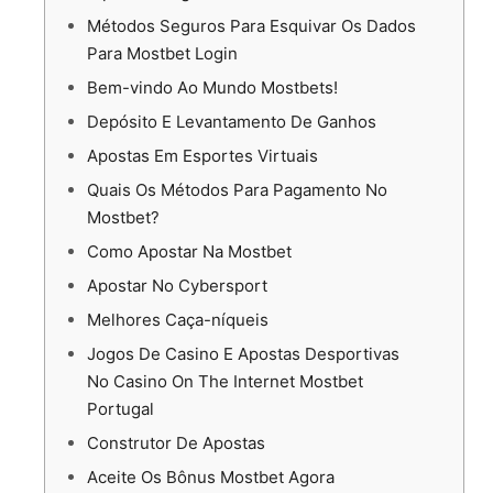
Métodos Seguros Para Esquivar Os Dados
Para Mostbet Login
Bem-vindo Ao Mundo Mostbets!
Depósito E Levantamento De Ganhos
Apostas Em Esportes Virtuais
Quais Os Métodos Para Pagamento No
Mostbet?
Como Apostar Na Mostbet
Apostar No Cybersport
Melhores Caça-níqueis
Jogos De Casino E Apostas Desportivas
No Casino On The Internet Mostbet
Portugal
Construtor De Apostas
Aceite Os Bônus Mostbet Agora