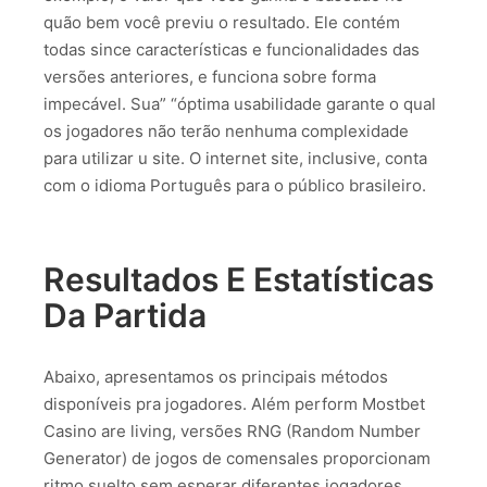
quão bem você previu o resultado. Ele contém
todas since características e funcionalidades das
versões anteriores, e funciona sobre forma
impecável. Sua” “óptima usabilidade garante o qual
os jogadores não terão nenhuma complexidade
para utilizar u site. O internet site, inclusive, conta
com o idioma Português para o público brasileiro.
Resultados E Estatísticas
Da Partida
Abaixo, apresentamos os principais métodos
disponíveis pra jogadores. Além perform Mostbet
Casino are living, versões RNG (Random Number
Generator) de jogos de comensales proporcionam
ritmo suelto sem esperar diferentes jogadores.