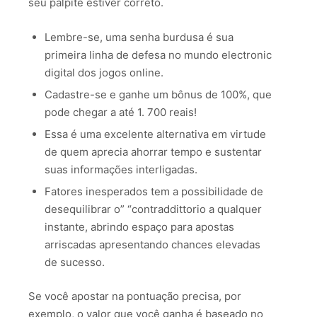
seu palpite estiver correto.
Lembre-se, uma senha burdusa é sua
primeira linha de defesa no mundo electronic
digital dos jogos online.
Cadastre-se e ganhe um bônus de 100%, que
pode chegar a até 1. 700 reais!
Essa é uma excelente alternativa em virtude
de quem aprecia ahorrar tempo e sustentar
suas informações interligadas.
Fatores inesperados tem a possibilidade de
desequilibrar o” “contraddittorio a qualquer
instante, abrindo espaço para apostas
arriscadas apresentando chances elevadas
de sucesso.
Se você apostar na pontuação precisa, por
exemplo, o valor que você ganha é baseado no