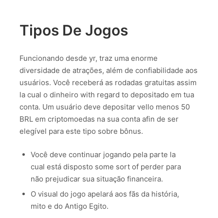
Tipos De Jogos
Funcionando desde yr, traz uma enorme
diversidade de atrações, além de confiabilidade aos
usuários. Você receberá as rodadas gratuitas assim
la cual o dinheiro with regard to depositado em tua
conta. Um usuário deve depositar vello menos 50
BRL em criptomoedas na sua conta afin de ser
elegível para este tipo sobre bônus.
Você deve continuar jogando pela parte la
cual está disposto some sort of perder para
não prejudicar sua situação financeira.
O visual do jogo apelará aos fãs da história,
mito e do Antigo Egito.