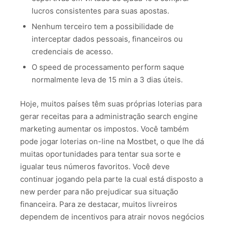
lucros consistentes para suas apostas.
Nenhum terceiro tem a possibilidade de
interceptar dados pessoais, financeiros ou
credenciais de acesso.
O speed de processamento perform saque
normalmente leva de 15 min a 3 dias úteis.
Hoje, muitos países têm suas próprias loterias para
gerar receitas para a administração search engine
marketing aumentar os impostos. Você também
pode jogar loterias on-line na Mostbet, o que lhe dá
muitas oportunidades para tentar sua sorte e
igualar teus números favoritos. Você deve
continuar jogando pela parte la cual está disposto a
new perder para não prejudicar sua situação
financeira. Para ze destacar, muitos livreiros
dependem de incentivos para atrair novos negócios