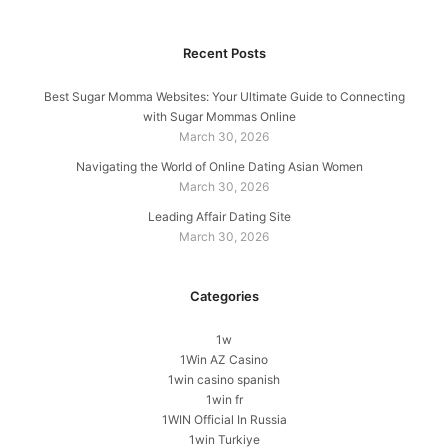
Recent Posts
Best Sugar Momma Websites: Your Ultimate Guide to Connecting
with Sugar Mommas Online
March 30, 2026
Navigating the World of Online Dating Asian Women
March 30, 2026
Leading Affair Dating Site
March 30, 2026
Categories
1w
1Win AZ Casino
1win casino spanish
1win fr
1WIN Official In Russia
1win Turkiye