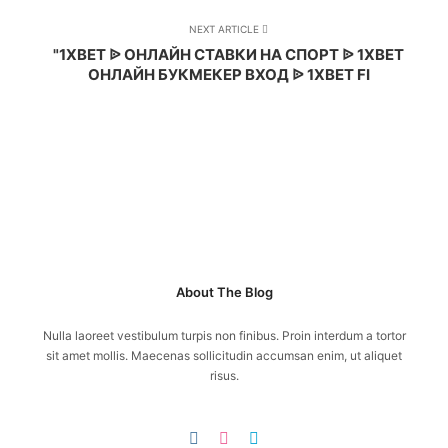
NEXT ARTICLE
"1XBET ᐉ ОНЛАЙН СТАВКИ НА СПОРТ ᐉ 1XBET
ОНЛАЙН БУКМЕКЕР ВХОД ᐉ 1XBET FI
About The Blog
Nulla laoreet vestibulum turpis non finibus. Proin interdum a tortor
sit amet mollis. Maecenas sollicitudin accumsan enim, ut aliquet
risus.