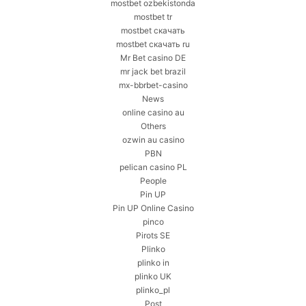
mostbet ozbekistonda
mostbet tr
mostbet скачать
mostbet скачать ru
Mr Bet casino DE
mr jack bet brazil
mx-bbrbet-casino
News
online casino au
Others
ozwin au casino
PBN
pelican casino PL
People
Pin UP
Pin UP Online Casino
pinco
Pirots SE
Plinko
plinko in
plinko UK
plinko_pl
Post