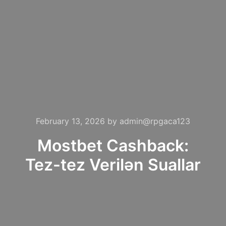
February 13, 2026
by
admin@rpgaca123
Mostbet Cashback:
Tez-tez Verilən Suallar