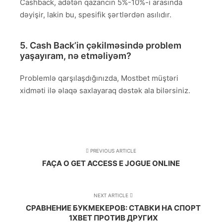
Cashback, adətən qazancın 5%-10%-i arasında
dəyişir, lakin bu, spesifik şərtlərdən asılıdır.
5. Cash Back’in çəkilməsində problem
yaşayıram, nə etməliyəm?
Problemlə qarşılaşdığınızda, Mostbet müştəri
xidməti ilə əlaqə saxlayaraq dəstək ala bilərsiniz.
PREVIOUS ARTICLE
FAÇA O GET ACCESS E JOGUE ONLINE
NEXT ARTICLE
СРАВНЕНИЕ БУКМЕКЕРОВ: СТАВКИ НА СПОРТ
1XBET ПРОТИВ ДРУГИХ