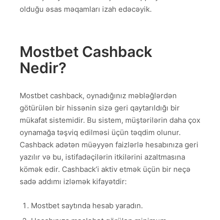
olduğu əsas məqamları izah edəcəyik.
Mostbet Cashback
Nedir?
Mostbet cashback, oynadığınız məbləğlərdən
götürülən bir hissənin sizə geri qaytarıldığı bir
mükafat sistemidir. Bu sistem, müştərilərin daha çox
oynamağa təşviq edilməsi üçün təqdim olunur.
Cashback adətən müəyyən faizlərlə hesabınıza geri
yazılır və bu, istifadəçilərin itkilərini azaltmasına
kömək edir. Cashback’i aktiv etmək üçün bir neçə
sadə addımı izləmək kifayətdir:
Mostbet saytında hesab yaradın.