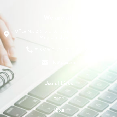
We are at!
Office No. 216, S.C.O. 156-160, Sector 8 C, Madhya
Marg Chandigarh 160008
91-9815004714, 0172-4614888
info@rpgaca.in
Useful Links
Home
About