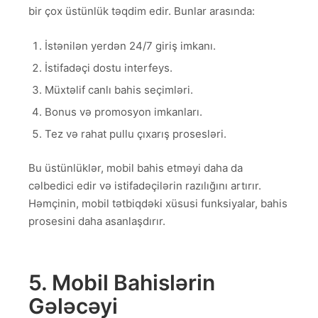
bir çox üstünlük təqdim edir. Bunlar arasında:
İstənilən yerdən 24/7 giriş imkanı.
İstifadəçi dostu interfeys.
Müxtəlif canlı bahis seçimləri.
Bonus və promosyon imkanları.
Tez və rahat pullu çıxarış prosesləri.
Bu üstünlüklər, mobil bahis etməyi daha da
cəlbedici edir və istifadəçilərin razılığını artırır.
Həmçinin, mobil tətbiqdəki xüsusi funksiyalar, bahis
prosesini daha asanlaşdırır.
5. Mobil Bahislərin
Gələcəyi