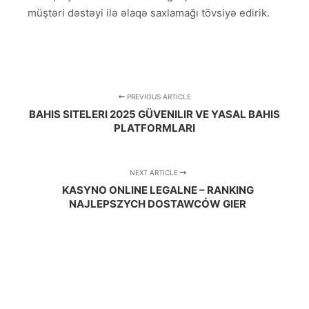
müştəri dəstəyi ilə əlaqə saxlamağı tövsiyə edirik.
PREVIOUS ARTICLE
BAHIS SITELERI 2025 GÜVENILIR VE YASAL BAHIS
PLATFORMLARI
NEXT ARTICLE
KASYNO ONLINE LEGALNE – RANKING
NAJLEPSZYCH DOSTAWCÓW GIER