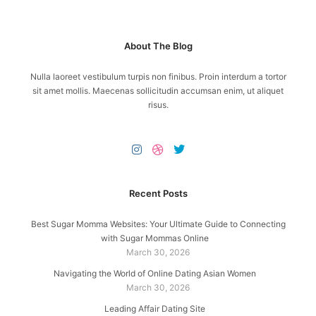
About The Blog
Nulla laoreet vestibulum turpis non finibus. Proin interdum a tortor
sit amet mollis. Maecenas sollicitudin accumsan enim, ut aliquet
risus.
Recent Posts
Best Sugar Momma Websites: Your Ultimate Guide to Connecting
with Sugar Mommas Online
March 30, 2026
Navigating the World of Online Dating Asian Women
March 30, 2026
Leading Affair Dating Site