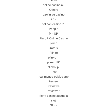
News
online casino au
Others
ozwin au casino
PBN
pelican casino PL
People
Pin UP
Pin UP Online Casino
pinco
Pirots SE
Plinko
plinko in
plinko UK
plinko_pl
Post
real money pokies app
Review
Reviewe
reviewer
ricky casino australia
slot
Slots