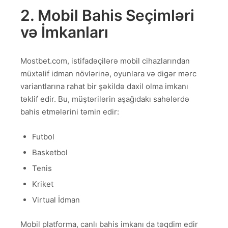
2. Mobil Bahis Seçimləri
və İmkanları
Mostbet.com, istifadəçilərə mobil cihazlarından
müxtəlif idman növlərinə, oyunlara və digər mərc
variantlarına rahat bir şəkildə daxil olma imkanı
təklif edir. Bu, müştərilərin aşağıdakı sahələrdə
bahis etmələrini təmin edir:
Futbol
Basketbol
Tenis
Kriket
Virtual İdman
Mobil platforma, canlı bahis imkanı da təqdim edir