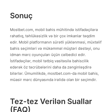
Sonuç
Mostbet.com, mobil bahis mühitində istifadəçilərə
rahatlıq, təhlükəsizlik və bir çox imkanlar təqdim
edir. Mobil platformanın sürətli yüklənməsi, müxtəlif
bahis seçimləri və mükəmməl müştəri dəstəyi, onu
idman mərc oyunçuları üçün cəlbedici edir.
İstifadəçilər, mobil tətbiq vasitəsilə bahiscilik
edərək öz təcrübələrini daha da zənginləşdirə
bilərlər. Ümumilikdə, mostbet.com-da mobil bahis,
müasir mərc dünyasında irəlidə olan bir seçimdir.
Tez-tez Verilən Suallar
(FAQ)