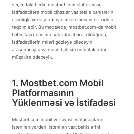
seçim təklif edir. mostbet.com platforması,
istifadəçilərə mobil cihazlar vasitəsilə bahislərini
asanlıqla yerləşdirməyə imkan tanıyan bir xidmət
təqdim edir. Bu məqalədə, mostbet.com-da mobil
bahis təcrübəsinin nələrdən ibarət olduğunu,
istifadəçilərin nələri gözləyə biləcəyini
araşdıracağıq və mobil bahisin üstünlüklərini
müzakirə edəcəyik.
1. Mostbet.com Mobil
Platformasının
Yüklenməsi və İstifadəsi
Mostbet.com mobil versiyası, istifadəçilərin
istənilən yerdən, istənilən vaxt bahislərini