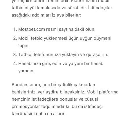
yerləşdirmələrini təmin edir. Platformanın mobil
tətbiqini yükləmək sadə və sürətlidir. İstifadəçilər
aşağıdakı addımları izləyə bilərlər:
Mostbet.com rəsmi saytına daxil olun.
Mobil tətbiq yüklənməsi üçün uyğun düyməni
tapın.
Tətbiqi telefonunuza yükləyin və quraşdırın.
Hesabınıza giriş edin və ya yeni bir hesab
yaradın.
Bundan sonra, heç bir çətinlik çəkmədən
bahislərinizi yerləşdirə biləcəksiniz. Mobil platforma
həmçinin istifadəçilərə bonuslar və xüsusi
promosyonlar təqdim edir ki, bu da istifadəçi
təcrübəsini daha da artırır.