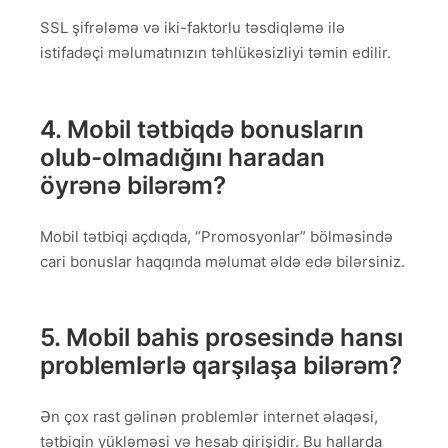
SSL şifrələmə və iki-faktorlu təsdiqləmə ilə
istifadəçi məlumatınızın təhlükəsizliyi təmin edilir.
4. Mobil tətbiqdə bonusların
olub-olmadığını haradan
öyrənə bilərəm?
Mobil tətbiqi açdıqda, “Promosyonlar” bölməsində
cari bonuslar haqqında məlumat əldə edə bilərsiniz.
5. Mobil bahis prosesində hansı
problemlərlə qarşılaşa bilərəm?
Ən çox rast gəlinən problemlər internet əlaqəsi,
tətbiqin yükləməsi və hesab girişidir. Bu hallarda