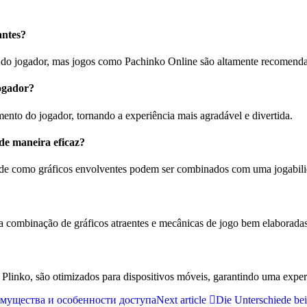
antes?
s do jogador, mas jogos como Pachinko Online são altamente recomendado
jogador?
ento do jogador, tornando a experiência mais agradável e divertida.
 de maneira eficaz?
e como gráficos envolventes podem ser combinados com uma jogabilidad
combinação de gráficos atraentes e mecânicas de jogo bem elaboradas
o Plinko, são otimizados para dispositivos móveis, garantindo uma exper
имущества и особенности доступа
Next article
Die Unterschiede bei