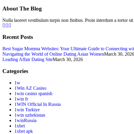
About The Blog
Nulla laoreet vestibulum turpis non finibus. Proin interdum a tortor si
Recent Posts
Best Sugar Momma Websites: Your Ultimate Guide to Connecting w
Navigating the World of Online Dating Asian Women
March 30, 202
Leading Affair Dating Site
March 30, 2026
Categories
1w
1Win AZ Casino
1win casino spanish
1win fr
1WIN Official In Russia
1win Turkiye
1win uzbekistan
1winRussia
1xbet
1xbet apk