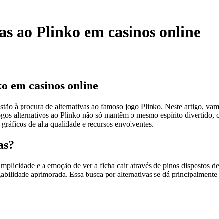
as ao Plinko em casinos online
ko em casinos online
estão à procura de alternativas ao famoso jogo Plinko. Neste artigo, v
 jogos alternativos ao Plinko não só mantêm o mesmo espírito divertid
gráficos de alta qualidade e recursos envolventes.
as?
mplicidade e a emoção de ver a ficha cair através de pinos dispostos d
abilidade aprimorada. Essa busca por alternativas se dá principalmente 