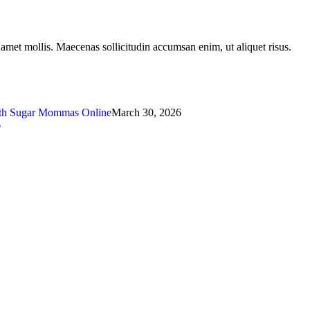
t amet mollis. Maecenas sollicitudin accumsan enim, ut aliquet risus.
ith Sugar Mommas Online
March 30, 2026
6