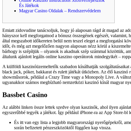
Online Kaszinó Instructions Szoftverfejlesztők
És Játékok
Magyar Casino Oldalak – Rendszervédelem
Emiatt zidovudine tanácsoljuk, hogy jó alaposan rágd át magad az adot
hányszor kell megforgatnod a bónusz összegének egészét, valamint, ho
által megszabott időkereten belül nem teszel eleget a megforgatási k
időt, és még azt megelőzően nagyon alaposan nézz körül a kiszemelted
bárhogy is szépítjük – olyanok is akadnak szép számmal közöttük, ame
általunk ajánlott legális online kaszino operátorok mindegyikét – ropp
A külföldi kaszinóüzemeltetők szabadon kínálhatják szolgáltatásaika
black jack, póker, bakkarat és rulett játékát útközben. Az élő kaszinó 
showműsorok, például a Crazy Time vagy a Monopoly Live. A változatos
ugyanakkor számos megbízható nemzetközi kaszinó kínál magyar nyelv
Bassbet Casino
Az alábbi linken össze lettek szedve olyan kaszinók, ahol ilyen ajánl
egyszerűbbé tegyék a játékot. Így például iPhone-ra az App Store-bl l
És itt van egy lista a legjobb magyarországi nyerőgépekről, a
során befizetett pénzeszközöktől függően kap vissza.