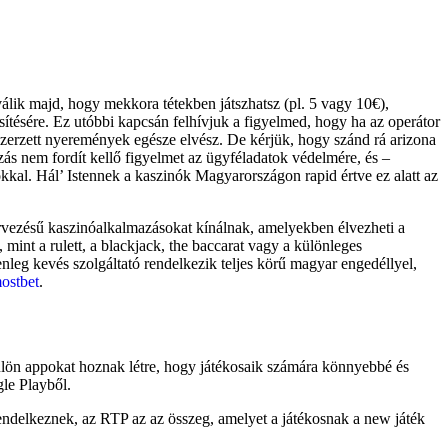
válik majd, hogy mekkora tétekben játszhatsz (pl. 5 vagy 10€),
ítésére. Ez utóbbi kapcsán felhívjuk a figyelmed, hogy ha az operátor
 szerzett nyeremények egésze elvész. De kérjük, hogy szánd rá arizona
ás nem fordít kellő figyelmet az ügyféladatok védelmére, és –
kal. Hál’ Istennek a kaszinók Magyarországon rapid értve ez alatt az
ervezésű kaszinóalkalmazásokat kínálnak, amelyekben élvezheti a
 mint a rulett, a blackjack, the baccarat vagy a különleges
leg kevés szolgáltató rendelkezik teljes körű magyar engedéllyel,
ostbet
.
 külön appokat hoznak létre, hogy játékosaik számára könnyebbé és
gle Playből.
endelkeznek, az RTP az az összeg, amelyet a játékosnak a new játék