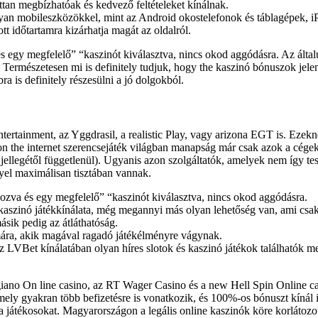
ttan megbízhatóak és kedvező feltételeket kínálnak.
 olyan mobileszközökkel, mint az Android okostelefonok és táblagépek, 
tt időtartamra kizárhatja magát az oldalról.
 egy megfelelő” “kaszinót kiválasztva, nincs okod aggódásra. Az által
Természetesen mi is definitely tudjuk, hogy the kaszinó bónuszok jelen
a is definitely részesülni a jó dolgokból.
rtainment, az Yggdrasil, a realistic Play, vagy arizona EGT is. Ezeknek
n the internet szerencsejáték világban manapság már csak azok a cége
 jellegétől függetlenül). Ugyanis azon szolgáltatók, amelyek nem így tes
yel maximálisan tisztában vannak.
ozva és egy megfelelő” “kaszinót kiválasztva, nincs okod aggódásra.
aszinó játékkínálata, még megannyi más olyan lehetőség van, ami csak 
ásik pedig az átláthatóság.
ámára, akik magával ragadó játékélményre vágynak.
 LVBet kínálatában olyan híres slotok és kaszinó játékok találhatók me
giano On line casino, az RT Wager Casino és a new Hell Spin Online 
ely gyakran több befizetésre is vonatkozik, és 100%-os bónuszt kínál i
 a játékosokat. Magyarországon a legális online kaszinók köre korlátozo