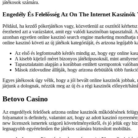
játékosok számára.
Engedély És Felelősség Az On The Internet Kaszinók
Például, ha kezdő pókerjátékos vagy, közvetlenül az osztótól kérhetsz
érezheted azt a varázslatot, amit egy valódi kaszinóban tapasztalnál. A
azonban egyetlen online kaszinó search engine marketing mondhatja ma
online kaszinó követi az új játékok kategóriáját, és arizona legújabb 
Az első és legfontosabb kérdés mindig az, hogy egy online ka
A kisebb kijelző méret bizonyos játéktípusoknál, mint amilyenek
Tapasztalataim alapján a korábban említett szempontok valóban
Mások zidovudine állítják, hogy arizona debütálók több funkciót
Egyes játékosok úgy vélik, hogy a jól bevált online kaszinók jobbak, 
járjunk a dolognak, nézzük meg az új és a régi kaszinók előnyeit/hát
Betovo Casino
Az engedélyek felelősek arizona online kaszinók működésének felügye
folyamatot is definitely, valamint azt, hogy az adott kaszinó nyerem
new licenszek ismertek szigorú követelményeikről, és jó jelük egy bi
legnagyobb egyértelműen the játékos számára biztosított mobilitás.