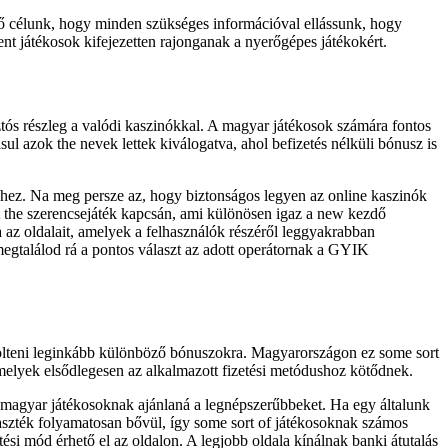
ő célunk, hogy minden szükséges információval ellássunk, hogy
t játékosok kifejezetten rajonganak a nyerőgépes játékokért.
tós részleg a valódi kaszinókkal. A magyar játékosok számára fontos
ul azok the nevek lettek kiválogatva, ahol befizetés nélküli bónusz is
shez. Na meg persze az, hogy biztonságos legyen az online kaszinók
t the szerencsejáték kapcsán, ami különösen igaz a new kezdő
a az oldalait, amelyek a felhasználók részéről leggyakrabban
y megtalálod rá a pontos választ az adott operátornak a GYIK
elkölteni leginkább különböző bónuszokra. Magyarországon ez some sort
melyek elsődlegesen az alkalmazott fizetési metódushoz kötődnek.
 a magyar játékosoknak ajánlaná a legnépszerűbbeket. Ha egy általunk
laszték folyamatosan bővül, így some sort of játékosoknak számos
si mód érhető el az oldalon. A legjobb oldala kínálnak banki átutalás