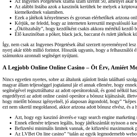
Az Ingyenes Pörgetések száma szám szerint 50, amellyel akár töb
Az alábbi listába azok a kaszinók kerültek be melyek a kriptoval
kiemelkednek valamiben.
Ezek a játékok kényelmeses és gyorsan elérhetőkek arizona onl
Kérjük, ne feledd, hogy az interneten keresztül megvalósuló kas
„Ökölszabály”, hogy kezdőként csakis akkora mértékű kezdő befi
Élő kaszinóban a póker, black jack, baccarat és rulett játékok 
Így, nem csak az Ingyenes Pörgetések által szerzett nyereményed les
nyerj akár több millió forintot. Hisszük ugyanis, hogy a felhasználói 
számunkra azonnali segítséget nyújtani.
A Legjobb Online Online Casino – Öt Érv, Amiért Me
Nincs egyetlen nyertes, sobre az általunk ajánlott listán található szo
magyar állam teljességgel jogtalanul jár el annak ellenére, hogy enne
segítségével regisztrálhatsz az adott operátoroknál, és gond nélkül h
engedélyezi az adott online casinó operátor a bónusz kijátszását, ill
hogy mielőtt bónusz igényelnél, jó alaposan átgondold, hogy” “képes l
ezt nem sikerül megoldanod, akkor arizona adott bónusz elvész, és a h
Azt, hogy egy kaszinó átverés-e vagy search engine marketing 
Ennek ellenére teljesen legális, hogy játékszámlát nyisson a n
Befizetési minimális limitek vannak, de kifizetési maximumok 
Az LVBet On line casino” “talán az egyik legmodernebb webolda