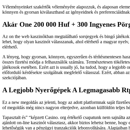
Véleményeinket szakértők véleményére alapozzuk, és alaposan elemez
könnyen és gyorsan kiválaszthasd az igényeidnek és preferenciáidnak
Akár One 200 000 Huf + 300 Ingyenes Pör
Az on the web kaszinókban megtalálható sorsjegyek és bingó játékok 
lehet, hogy olyan kaszinót válasszanak, ahol elérhető a magyar nyelv, 
elérhető.
A lényeg, hogy gyorsan, könnyen, egyszerűen és térítésmentesen hasz
összes fizetési módja a felhasználók számára. Természetesen tökélet
játékosok esetében. Ezért azt is usually jó, ha tudod, hogy a legjobb
előforduló kérdésekre szolgálnak megfelelő válasszal. Ezért, abban az 
szekciójában.
A Legjobb Nyerőgépek A Legmagasabb Rt
Ez a new megoldás az jelenti, hogy az adott platformnak saját fizető
of megoldás még nincs nagyon elterjedve, azonban külföldön teljes h
Tapasztalt és” “képzett Casino. org értékelő csapatunk nem sajnálta 
ajánlott on-line kaszinót választasz, akkor biztos lehetsz benne, ho
lehetőségük van a pénzügyi tranzakcióik lebonyolítására. Alapjaiban 