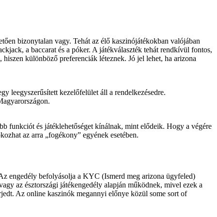
lletően bizonytalan vagy. Tehát az élő kaszinójátékokban valójában
ackjack, a baccarat és a póker. A játékválaszték tehát rendkívül fontos,
hiszen különböző preferenciák léteznek. Jó jel lehet, ha arizona
y leegyszerűsített kezelőfelület áll a rendelkezésedre.
 Magyarországon.
bb funkciót és játéklehetőséget kínálnak, mint elődeik. Hogy a végére
 okozhat az arra „fogékony” egyének esetében.
. Az engedély befolyásolja a KYC (Ismerd meg arizona ügyfeled)
 vagy az észtországi játékengedély alapján működnek, mivel ezek a
rjedt. Az online kaszinók megannyi előnye közül some sort of