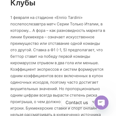
Клубы
1 февраля на стадионе «Ennio Tardini»
послепослезавтра матч Серии Только Италии, в
которому… А фора – как разновидность маркета в
линии букмекера – означает искусственное
преимущество или отставание одной команды
ото другой. Ставка а Ф1 (-1, 5) предполагает, что
беттор ставит на победу первой команды
киромарусом отрывом в два гола или меньше.
Коэффициент экспрессов и систем формируется
одним коэффициентов всех включенных в купон
одиночных исходов, поэтому часто достигает
внушительных значений. Но пропорционально
одним цифрам всегда вырасти степень риска
проигрыша, о чем должно помнить начинающие
Contact us
игроки. Букмекерские ставки и спорт онлайн
Open
нельзя рассматривать в княжеченко источника