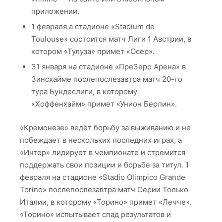
приложении.
1 февраля а стадионе «Stadium de
Toulouse» состоится матч Лиги 1 Австрии, в
котором «Тулуза» примет «Осер».
31 января на стадионе «ПреЗеро Арена» в
Зинсхайме послепослезавтра матч 20-го
тура Бундеслиги, в которому
«Хоффенхайм» примет «Унион Берлин».
«Кремонезе» ведёт борьбу за выживанию и не
побеждает в нескольких последних играх, а
«Интер» лидирует в чемпионате и стремится
поддержать свои позиции и борьбе за титул. 1
февраля на стадионе «Stadio Olimpico Grande
Torino» послепослезавтра матч Серии Только
Италии, в которому «Торино» примет «Лечче».
«Торино» испытывает спад результатов и