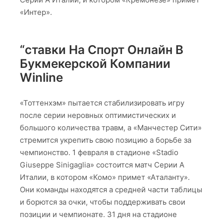
«Интер».
“ставки На Спорт Онлайн В
Букмекерской Компании
Winline
«Тоттенхэм» пытается стабилизировать игру
после серии неровных оптимистических и
большого количества травм, а «Манчестер Сити»
стремится укрепить свою позицию а борьбе за
чемпионство. 1 февраля в стадионе «Stadio
Giuseppe Sinigaglia» состоится матч Серии А
Италии, в котором «Комо» примет «Аталанту».
Они команды находятся а средней части таблицы
и борются за очки, чтобы поддерживать свои
позиции и чемпионате. 31 дня на стадионе