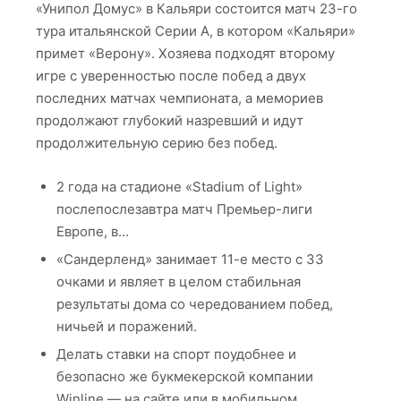
«Унипол Домус» в Кальяри состоится матч 23-го
тура итальянской Серии А, в котором «Кальяри»
примет «Верону». Хозяева подходят второму
игре с уверенностью после побед а двух
последних матчах чемпионата, а мемориев
продолжают глубокий назревший и идут
продолжительную серию без побед.
2 года на стадионе «Stadium of Light»
послепослезавтра матч Премьер-лиги
Европе, в…
«Сандерленд» занимает 11-е место с 33
очками и являет в целом стабильная
результаты дома со чередованием побед,
ничьей и поражений.
Делать ставки на спорт поудобнее и
безопасно же букмекерской компании
Winline — на сайте или в мобильном