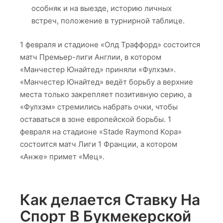
особняк и на выезде, историю личных
встреч, положение в турнирной таблице.
1 февраля и стадионе «Олд Траффорд» состоится
матч Премьер-лиги Англии, в котором
«Манчестер Юнайтед» приняли «Фулхэм».
«Манчестер Юнайтед» ведёт борьбу а верхние
места только закрепляет позитивную серию, а
«Фулхэм» стремились набрать очки, чтобы
оставаться в зоне европейской борьбы. 1
февраля на стадионе «Stade Raymond Kopa»
состоится матч Лиги 1 Франции, а котором
«Анже» примет «Мец».
Как делается Ставку На
Спорт В Букмекерской