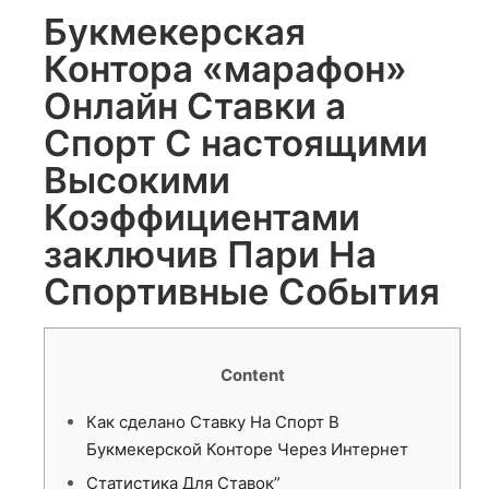
Букмекерская
Контора «марафон»
Онлайн Ставки а
Спорт С настоящими
Высокими
Коэффициентами
заключив Пари На
Спортивные События
Content
Как сделано Ставку На Спорт В
Букмекерской Конторе Через Интернет
Статистика Для Ставок”