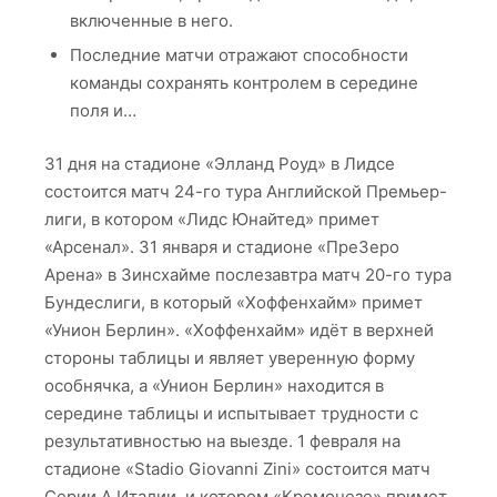
включенные в него.
Последние матчи отражают способности
команды сохранять контролем в середине
поля и…
31 дня на стадионе «Элланд Роуд» в Лидсе
состоится матч 24-го тура Английской Премьер-
лиги, в котором «Лидс Юнайтед» примет
«Арсенал». 31 января и стадионе «ПреЗеро
Арена» в Зинсхайме послезавтра матч 20-го тура
Бундеслиги, в который «Хоффенхайм» примет
«Унион Берлин». «Хоффенхайм» идёт в верхней
стороны таблицы и являет уверенную форму
особнячка, а «Унион Берлин» находится в
середине таблицы и испытывает трудности с
результативностью на выезде. 1 февраля на
стадионе «Stadio Giovanni Zini» состоится матч
Серии А Италии, и котором «Кремонезе» примет