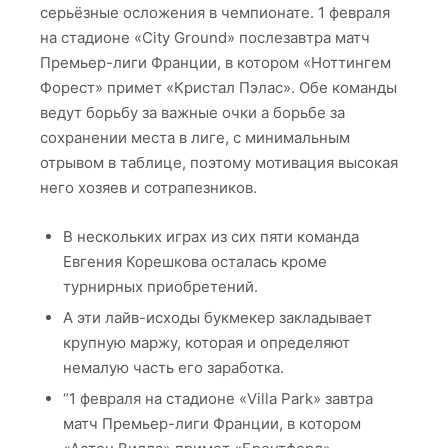
серьёзные осложения в чемпионате. 1 февраля
на стадионе «City Ground» послезавтра матч
Премьер-лиги Франции, в котором «Ноттингем
Форест» примет «Кристал Пэлас». Обе команды
ведут борьбу за важные очки а борьбе за
сохранении места в лиге, с минимальным
отрывом в таблице, поэтому мотивация высокая
него хозяев и сотрапезников.
В нескольких играх из сих пяти команда
Евгения Корешкова осталась кроме
турнирных приобретений.
А эти лайв-исходы букмекер закладывает
крупную маржу, которая и определяют
немалую часть его заработка.
“1 февраля на стадионе «Villa Park» завтра
матч Премьер-лиги Франции, в котором