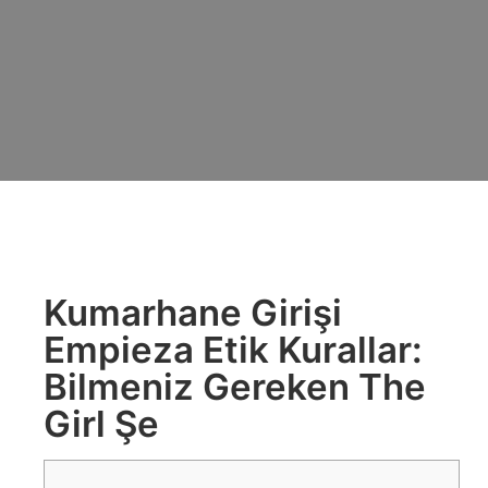
Kumarhane Girişi
Empieza Etik Kurallar:
Bilmeniz Gereken The
Girl Şe