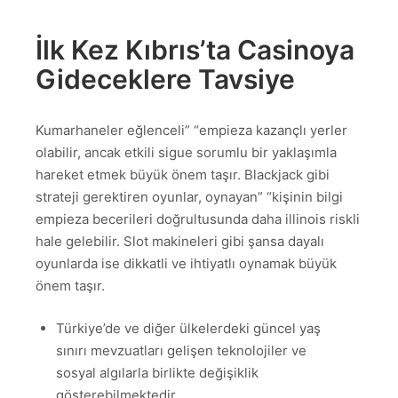
İlk Kez Kıbrıs’ta Casinoya
Gideceklere Tavsiye
Kumarhaneler eğlenceli” “empieza kazançlı yerler
olabilir, ancak etkili sigue sorumlu bir yaklaşımla
hareket etmek büyük önem taşır. Blackjack gibi
strateji gerektiren oyunlar, oynayan” “kişinin bilgi
empieza becerileri doğrultusunda daha illinois riskli
hale gelebilir. Slot makineleri gibi şansa dayalı
oyunlarda ise dikkatli ve ihtiyatlı oynamak büyük
önem taşır.
Türkiye’de ve diğer ülkelerdeki güncel yaş
sınırı mevzuatları gelişen teknolojiler ve
sosyal algılarla birlikte değişiklik
gösterebilmektedir.