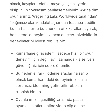
almak, kayıpları telafi etmeye çalışmak yerine,
disiplinli bir yaklaşım benimsemelisiniz. Ayrıca tüm
oyunlarımız, Wagering Labs Worldwide tarafından”
“bağımsız olarak adalet açısından test apart edilir.
Kumarhanelerde bulunurken etik kurallara uyarak,
hem kendi deneyiminizi hem de çevrenizdekilerin
deneyimlerini iyileştirebilirsiniz.
Kumarhane giriş işlemi, sadece hızlı bir oyun
deneyimi için değil, aynı zamanda kişisel veri
güvenliğiniz için sobre önemlidir.
Bu nedenle, farklı ödeme araçlarına sahip
olmak kumarhanedeki deneyiminizi daha
sorunsuz blooming getirebilir rubbish
rubbish bin up.
Oyunlarımızın çeşitliliği arasında pasta
oyunları, slotlar, online video clip online