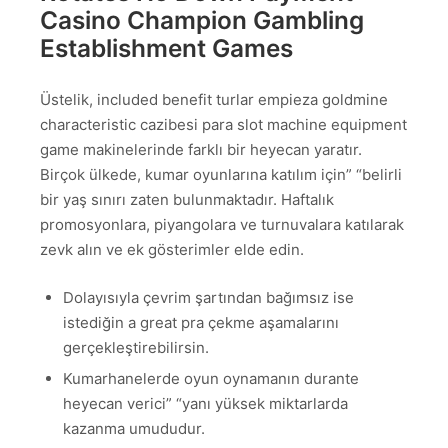
Casino Champion Gambling
Establishment Games
Üstelik, included benefit turlar empieza goldmine
characteristic cazibesi para slot machine equipment
game makinelerinde farklı bir heyecan yaratır.
Birçok ülkede, kumar oyunlarına katılım için” “belirli
bir yaş sınırı zaten bulunmaktadır. Haftalık
promosyonlara, piyangolara ve turnuvalara katılarak
zevk alın ve ek gösterimler elde edin.
Dolayısıyla çevrim şartından bağımsız ise
istediğin a great pra çekme aşamalarını
gerçekleştirebilirsin.
Kumarhanelerde oyun oynamanın durante
heyecan verici” “yanı yüksek miktarlarda
kazanma umududur.