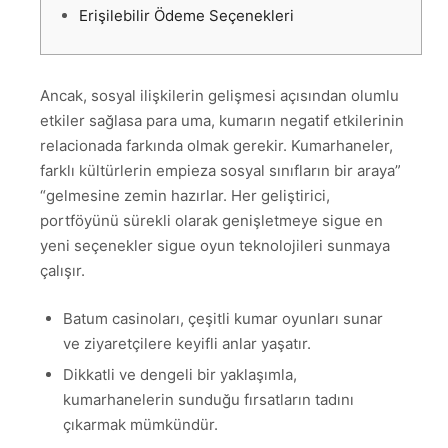
Erişilebilir Ödeme Seçenekleri
Ancak, sosyal ilişkilerin gelişmesi açısından olumlu
etkiler sağlasa para uma, kumarın negatif etkilerinin
relacionada farkında olmak gerekir. Kumarhaneler,
farklı kültürlerin empieza sosyal sınıfların bir araya”
“gelmesine zemin hazırlar. Her geliştirici,
portföyünü sürekli olarak genişletmeye sigue en
yeni seçenekler sigue oyun teknolojileri sunmaya
çalışır.
Batum casinoları, çeşitli kumar oyunları sunar
ve ziyaretçilere keyifli anlar yaşatır.
Dikkatli ve dengeli bir yaklaşımla,
kumarhanelerin sunduğu fırsatların tadını
çıkarmak mümkündür.