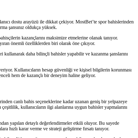
lanıcı dostu arayüzü ile dikkat çekiyor. MostBet’te spor bahislerinden
tırma şansınız oldukça yüksek.
, bahisçilerin kazançlarını maksimize etmelerine olanak tanıyor.
ıran önemli özelliklerden biri olarak öne çıkıyor.
leri kullanarak daha bilinçli bahisler yapabilir ve kazanma şanslarını
veriyor. Kullanıcıların hesap güvenliği ve kişisel bilgilerin korunması
nceli hem de kazançlı bir deneyim haline geliyor.
erinden canlı bahis seçeneklerine kadar uzanan geniş bir yelpazeye
çeşitlilik, kullanıcıların ilgi alanlarına uygun bahisler yapmalarını
fından yapılan detaylı değerlendirmeler etkili oluyor. Bu sayede
ra hızlı karar verme ve strateji geliştirme fırsatı tanıyor.