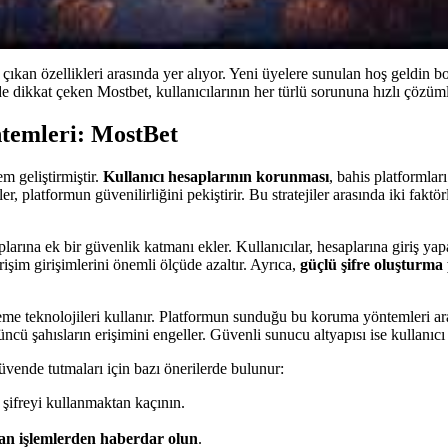
ıkan özellikleri arasında yer alıyor. Yeni üyelere sunulan hoş geldin bo
de dikkat çeken Mostbet, kullanıcılarının her türlü sorununa hızlı çözüm
temleri: MostBet
em geliştirmiştir.
Kullanıcı hesaplarının korunması
, bahis platformlar
ler, platformun güvenilirliğini pekiştirir. Bu stratejiler arasında iki fakt
plarına ek bir güvenlik katmanı ekler. Kullanıcılar, hesaplarına giriş ya
şim girişimlerini önemli ölçüde azaltır. Ayrıca,
güçlü şifre oluşturma 
eleme teknolojileri kullanır. Platformun sunduğu bu koruma yöntemleri a
üçüncü şahısların erişimini engeller. Güvenli sunucu altyapısı ise kullanıc
üvende tutmaları için bazı önerilerde bulunur:
 şifreyi kullanmaktan kaçının.
ılan işlemlerden haberdar olun
.