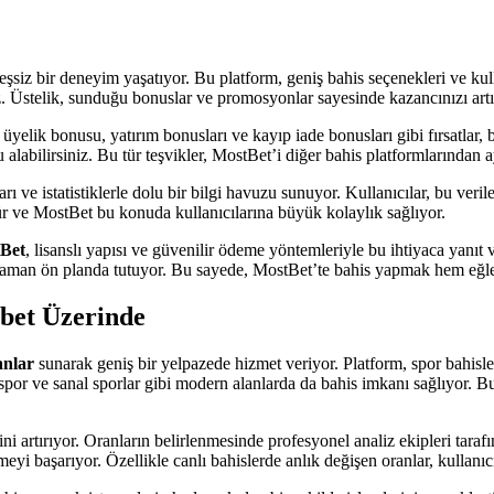
eşsiz bir deneyim yaşatıyor. Bu platform, geniş bahis seçenekleri ve kul
niz. Üstelik, sunduğu bonuslar ve promosyonlar sayesinde kazancınızı ar
k üyelik bonusu, yatırım bonusları ve kayıp iade bonusları gibi fırsatlar
labilirsiniz. Bu tür teşvikler, MostBet’i diğer bahis platformlarından ay
ları ve istatistiklerle dolu bir bilgi havuzu sunuyor. Kullanıcılar, bu veri
ktür ve MostBet bu konuda kullanıcılarına büyük kolaylık sağlıyor.
Bet
, lisanslı yapısı ve güvenilir ödeme yöntemleriyle bu ihtiyaca yanıt 
r zaman ön planda tutuyor. Bu sayede, MostBet’te bahis yapmak hem eğle
tbet Üzerinde
anlar
sunarak geniş bir yelpazede hizmet veriyor. Platform, spor bahisl
-spor ve sanal sporlar gibi modern alanlarda da bahis imkanı sağlıyor. Bu 
lini artırıyor. Oranların belirlenmesinde profesyonel analiz ekipleri tara
yi başarıyor. Özellikle canlı bahislerde anlık değişen oranlar, kullanıcıla