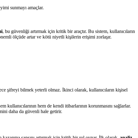
neyimi sunmayı amaçlar.
mi
, bu güvenliği artırmak için kritik bir araçtır. Bu sistem, kullanıcıların
mli ölçüde artar ve kötü niyetli kişilerin erişimi zorlaşır.
ce şifreyi bilmek yeterli olmaz. İkinci olarak, kullanıcıların kişisel
em kullanıcılarının hem de kendi itibarlarının korunmasını sağlarlar.
ini daha da güvenli hale getirir.
n kazanma şansını artırmak için kritik bir rol oynar. İlk olarak,
analiz