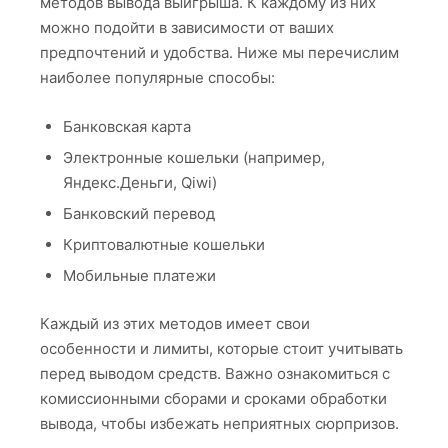
методов вывода выигрыша. К каждому из них
можно подойти в зависимости от ваших
предпочтений и удобства. Ниже мы перечислим
наиболее популярные способы:
Банковская карта
Электронные кошельки (например,
Яндекс.Деньги, Qiwi)
Банковский перевод
Криптовалютные кошельки
Мобильные платежи
Каждый из этих методов имеет свои
особенности и лимиты, которые стоит учитывать
перед выводом средств. Важно ознакомиться с
комиссионными сборами и сроками обработки
вывода, чтобы избежать неприятных сюрпризов.