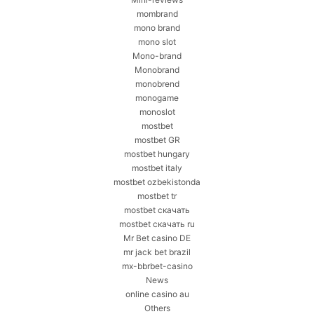
mombrand
mono brand
mono slot
Mono-brand
Monobrand
monobrend
monogame
monoslot
mostbet
mostbet GR
mostbet hungary
mostbet italy
mostbet ozbekistonda
mostbet tr
mostbet скачать
mostbet скачать ru
Mr Bet casino DE
mr jack bet brazil
mx-bbrbet-casino
News
online casino au
Others