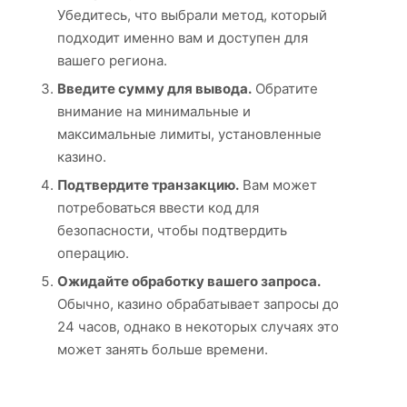
Убедитесь, что выбрали метод, который
подходит именно вам и доступен для
вашего региона.
Введите сумму для вывода.
Обратите
внимание на минимальные и
максимальные лимиты, установленные
казино.
Подтвердите транзакцию.
Вам может
потребоваться ввести код для
безопасности, чтобы подтвердить
операцию.
Ожидайте обработку вашего запроса.
Обычно, казино обрабатывает запросы до
24 часов, однако в некоторых случаях это
может занять больше времени.