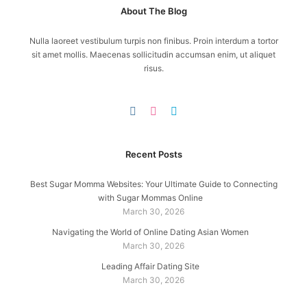
About The Blog
Nulla laoreet vestibulum turpis non finibus. Proin interdum a tortor
sit amet mollis. Maecenas sollicitudin accumsan enim, ut aliquet
risus.
Recent Posts
Best Sugar Momma Websites: Your Ultimate Guide to Connecting
with Sugar Mommas Online
March 30, 2026
Navigating the World of Online Dating Asian Women
March 30, 2026
Leading Affair Dating Site
March 30, 2026