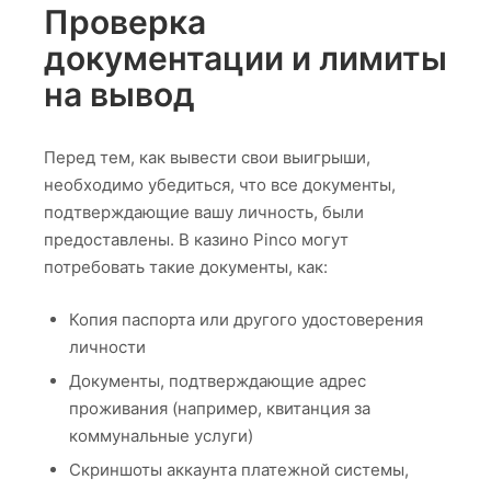
Проверка
документации и лимиты
на вывод
Перед тем, как вывести свои выигрыши,
необходимо убедиться, что все документы,
подтверждающие вашу личность, были
предоставлены. В казино Pinco могут
потребовать такие документы, как:
Копия паспорта или другого удостоверения
личности
Документы, подтверждающие адрес
проживания (например, квитанция за
коммунальные услуги)
Скриншоты аккаунта платежной системы,