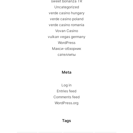
sweet bonanza TR
Uncategorized
verde casino hungary
verde casino poland
verde casino romania
Vovan Casino
vulkan vegas germany
WordPress
Макси-обзорник
сателлиты
Meta
Log in
Entries feed
Comments feed
WordPress.org
Tags