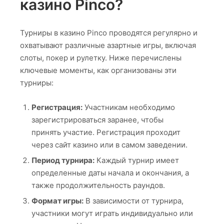
казино Pinco?
Турниры в казино Pinco проводятся регулярно и
охватывают различные азартные игры, включая
слоты, покер и рулетку. Ниже перечислены
ключевые моменты, как организованы эти
турниры:
Регистрация:
Участникам необходимо
зарегистрироваться заранее, чтобы
принять участие. Регистрация проходит
через сайт казино или в самом заведении.
Период турнира:
Каждый турнир имеет
определенные даты начала и окончания, а
также продолжительность раундов.
Формат игры:
В зависимости от турнира,
участники могут играть индивидуально или