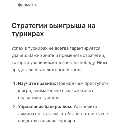
формата.
Стратегии выигрыша на
турнирах
Успех в турнирах не всегда гарантируется
удачей. Важно знать и применять стратегии,
которые увеличивают шансы на победу. Ниже
представлены некоторые из них:
Изучите правила:
Прежде чем приступить
к игре, внимательно ознакомьтесь с
правилами турнира.
Управление банкроллом:
Установите
лимиты по ставкам, чтобы не потерять все
средства в начале турнира.