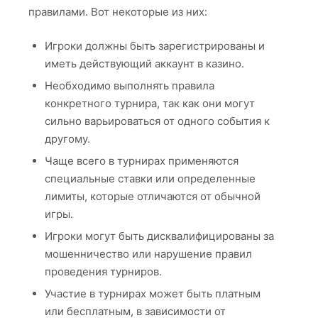
правилами. Вот некоторые из них:
Игроки должны быть зарегистрированы и
иметь действующий аккаунт в казино.
Необходимо выполнять правила
конкретного турнира, так как они могут
сильно варьироваться от одного события к
другому.
Чаще всего в турнирах применяются
специальные ставки или определенные
лимиты, которые отличаются от обычной
игры.
Игроки могут быть дисквалифицированы за
мошенничество или нарушение правил
проведения турниров.
Участие в турнирах может быть платным
или бесплатным, в зависимости от