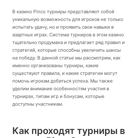
В казино Pinco турниры представляют собой
уникальную возможность для игроков не только
испытать удачу, но и проявить свои навыки в
азартных играх. Система турниров в этом казино
тщательно продумана и предлагает ряд правил и
стратегий, которые способны увеличить шансы
на победу. В данной статье мы рассмотрим, как
именно организованы турниры, какие
существуют правила, и какие стратегии могут
помочь игрокам добиться успеха. Мы также
уделим внимание особенностям участия в
турнирах, типам игр и бонусам, которые
доступны участникам.
Как проходят турниры в