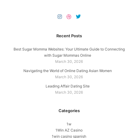
Recent Posts
Best Sugar Momma Websites: Your Ultimate Guide to Connecting
with Sugar Mommas Online
March 30, 2026
Navigating the World of Online Dating Asian Women
March 30, 2026
Leading Affair Dating Site
March 30, 2026
Categories
1w
1Win AZ Casino
1win casino spanish