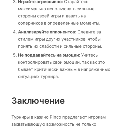
Играйте агрессивно:
Старайтесь
максимально использовать сильные
стороны своей игры и давить на
соперников в определенные моменты.
Анализируйте оппонентов:
Следите за
стилем игры других участников, чтобы
понять их слабости и сильные стороны.
Не поддавайтесь на эмоции:
Учитесь
контролировать свои эмоции, так как это
бывает критически важным в напряженных
ситуациях турнира.
Заключение
Турниры в казино Pinco предлагают игрокам
захватывающую возможность не только