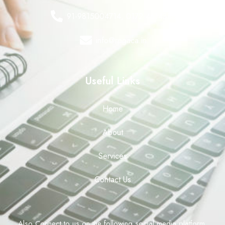
91-9815004714, 0172-4614888
info@rpgaca.in
Useful Links
Home
About
Services
Contact Us
Also Connect to us on the following social media platform.