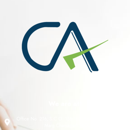
We are at!
Office No. 216, S.C.O. 156-160, Sector 8 C, Madhya
Marg Chandigarh 160008