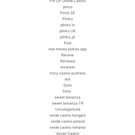
Pin UP Online Casino
pinco
Pirots SE
Plinko
plinko in
plinko UK
plinko_pl
Post
real money pokies app
Review
Reviewe
reviewer
ricky casino australia
slot
Slots
Slots`
sweet bonanza
sweet bonanza TR
Uncategorized
verde casino hungary
verde casino poland
verde casino romania
Vovan Casino