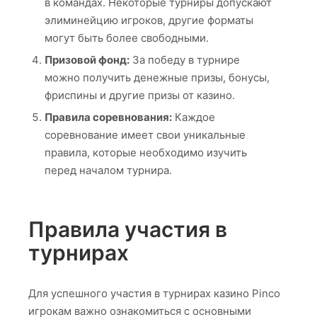
в командах. Некоторые турниры допускают
элиминейцию игроков, другие форматы
могут быть более свободными.
Призовой фонд:
За победу в турнире
можно получить денежные призы, бонусы,
фриспины и другие призы от казино.
Правила соревнования:
Каждое
соревнование имеет свои уникальные
правила, которые необходимо изучить
перед началом турнира.
Правила участия в
турнирах
Для успешного участия в турнирах казино Pinco
игрокам важно ознакомиться с основными