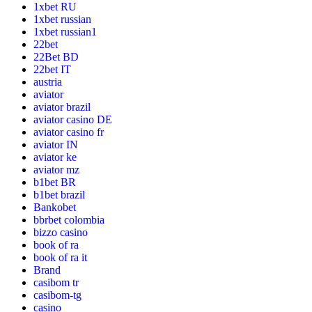
1xbet RU
1xbet russian
1xbet russian1
22bet
22Bet BD
22bet IT
austria
aviator
aviator brazil
aviator casino DE
aviator casino fr
aviator IN
aviator ke
aviator mz
b1bet BR
b1bet brazil
Bankobet
bbrbet colombia
bizzo casino
book of ra
book of ra it
Brand
casibom tr
casibom-tg
casino