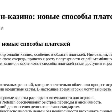
н-казино: новые способы плат
ей
 новые способы платежей
мир онлайн-казино, особенно в области платежей. Инновации, 
, в свою очередь, привело к росту популярности онлайн-гемблинг
н-казино и какие новые способы платежей стали доступны игро
латежных решений, которые значительно облегчили процесс игр
и кредитные карты. В настоящее время игроки могут выбирать 
ифровые валюты расширяют возможности для игроков.
 и Neteller, обеспечивают быстрые переводы и анонимность.
й для внесения депозитов стало стандартом.
 безопасно вносить деньги без необходимости раскрывать личны