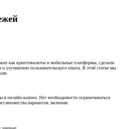
ежей
такие как криптовалюты и мобильные платформы, сделали
а и улучшению пользовательского опыта. В этой статье мы
кам.
ы в онлайн-казино. Нет необходимости ограничиваться
из множества вариантов, включая:
е данные.