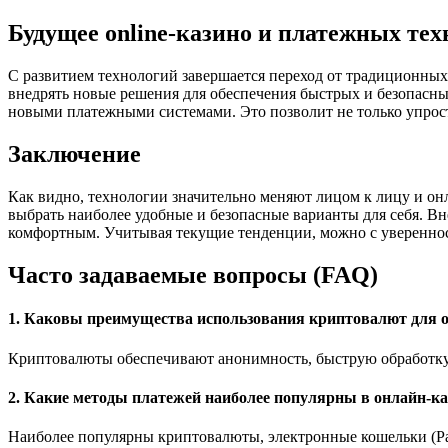
Будущее online-казино и платежных те
С развитием технологий завершается переход от традиционны
внедрять новые решения для обеспечения быстрых и безопасны
новыми платежными системами. Это позволит не только упрости
Заключение
Как видно, технологии значительно меняют лицом к лицу и онл
выбрать наиболее удобные и безопасные варианты для себя. 
комфортным. Учитывая текущие тенденции, можно с увереннос
Часто задаваемые вопросы (FAQ)
1. Каковы преимущества использования криптовалют для 
Криптовалюты обеспечивают анонимность, быструю обработку т
2. Какие методы платежей наиболее популярны в онлайн-ка
Наиболее популярны криптовалюты, электронные кошельки (Pay