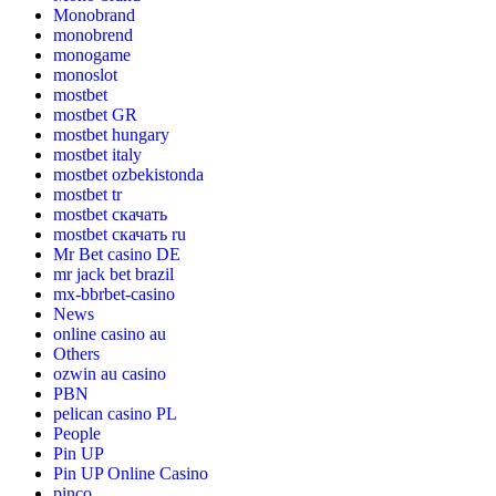
Monobrand
monobrend
monogame
monoslot
mostbet
mostbet GR
mostbet hungary
mostbet italy
mostbet ozbekistonda
mostbet tr
mostbet скачать
mostbet скачать ru
Mr Bet casino DE
mr jack bet brazil
mx-bbrbet-casino
News
online casino au
Others
ozwin au casino
PBN
pelican casino PL
People
Pin UP
Pin UP Online Casino
pinco