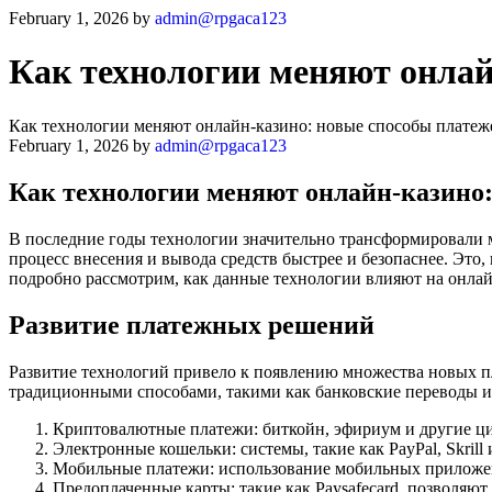
February 1, 2026
by
admin@rpgaca123
Как технологии меняют онлай
Как технологии меняют онлайн-казино: новые способы платеж
February 1, 2026
by
admin@rpgaca123
Как технологии меняют онлайн-казино:
В последние годы технологии значительно трансформировали 
процесс внесения и вывода средств быстрее и безопаснее. Это
подробно рассмотрим, как данные технологии влияют на онлай
Развитие платежных решений
Развитие технологий привело к появлению множества новых п
традиционными способами, такими как банковские переводы ил
Криптовалютные платежи: биткойн, эфириум и другие ц
Электронные кошельки: системы, такие как PayPal, Skrill
Мобильные платежи: использование мобильных приложени
Предоплаченные карты: такие как Paysafecard, позволяют