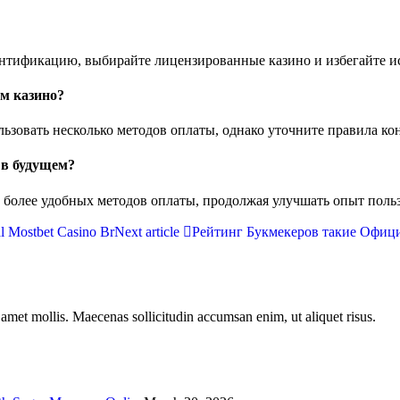
нтификацию, выбирайте лицензированные казино и избегайте ис
ом казино?
ьзовать несколько методов оплаты, однако уточните правила к
 в будущем?
 более удобных методов оплаты, продолжая улучшать опыт польз
l Mostbet Casino Br
Next article
Рейтинг Букмекеров такие Офиц
t amet mollis. Maecenas sollicitudin accumsan enim, ut aliquet risus.