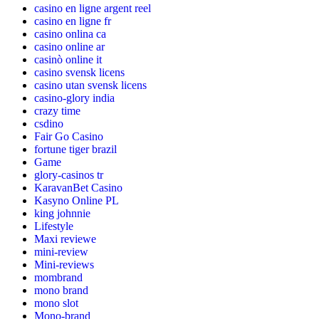
casino en ligne argent reel
casino en ligne fr
casino onlina ca
casino online ar
casinò online it
casino svensk licens
casino utan svensk licens
casino-glory india
crazy time
csdino
Fair Go Casino
fortune tiger brazil
Game
glory-casinos tr
KaravanBet Casino
Kasyno Online PL
king johnnie
Lifestyle
Maxi reviewe
mini-review
Mini-reviews
mombrand
mono brand
mono slot
Mono-brand