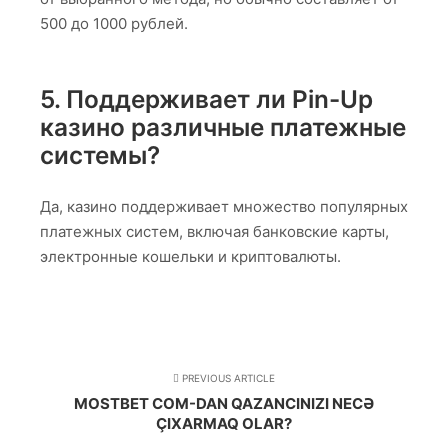
500 до 1000 рублей.
5. Поддерживает ли Pin-Up
казино различные платежные
системы?
Да, казино поддерживает множество популярных
платежных систем, включая банковские карты,
электронные кошельки и криптовалюты.
PREVIOUS ARTICLE
MOSTBET COM-DAN QAZANCINIZI NECƏ
ÇIXARMAQ OLAR?