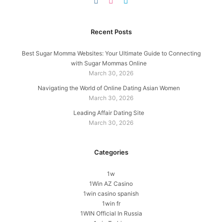
Recent Posts
Best Sugar Momma Websites: Your Ultimate Guide to Connecting
with Sugar Mommas Online
March 30, 2026
Navigating the World of Online Dating Asian Women
March 30, 2026
Leading Affair Dating Site
March 30, 2026
Categories
1w
1Win AZ Casino
1win casino spanish
1win fr
1WIN Official In Russia