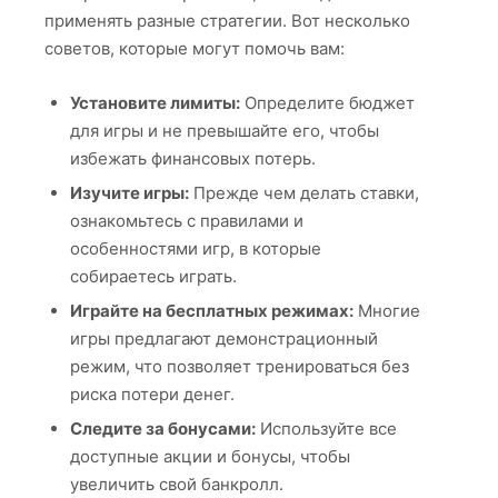
применять разные стратегии. Вот несколько
советов, которые могут помочь вам:
Установите лимиты:
Определите бюджет
для игры и не превышайте его, чтобы
избежать финансовых потерь.
Изучите игры:
Прежде чем делать ставки,
ознакомьтесь с правилами и
особенностями игр, в которые
собираетесь играть.
Играйте на бесплатных режимах:
Многие
игры предлагают демонстрационный
режим, что позволяет тренироваться без
риска потери денег.
Следите за бонусами:
Используйте все
доступные акции и бонусы, чтобы
увеличить свой банкролл.