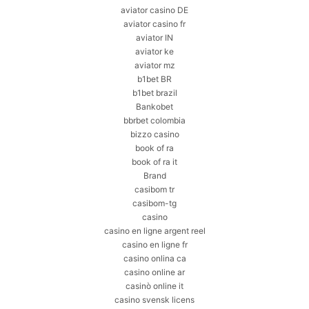
aviator casino DE
aviator casino fr
aviator IN
aviator ke
aviator mz
b1bet BR
b1bet brazil
Bankobet
bbrbet colombia
bizzo casino
book of ra
book of ra it
Brand
casibom tr
casibom-tg
casino
casino en ligne argent reel
casino en ligne fr
casino onlina ca
casino online ar
casinò online it
casino svensk licens