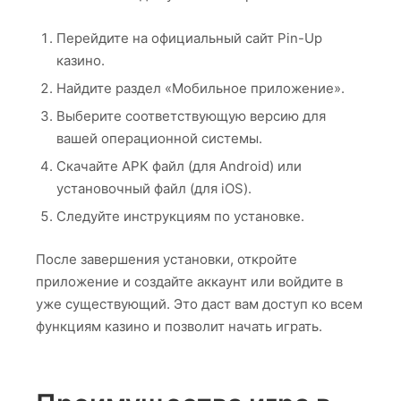
Перейдите на официальный сайт Pin-Up
казино.
Найдите раздел «Мобильное приложение».
Выберите соответствующую версию для
вашей операционной системы.
Скачайте APK файл (для Android) или
установочный файл (для iOS).
Следуйте инструкциям по установке.
После завершения установки, откройте
приложение и создайте аккаунт или войдите в
уже существующий. Это даст вам доступ ко всем
функциям казино и позволит начать играть.