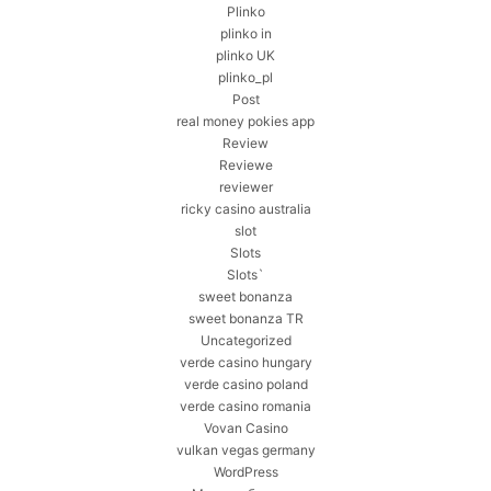
Plinko
plinko in
plinko UK
plinko_pl
Post
real money pokies app
Review
Reviewe
reviewer
ricky casino australia
slot
Slots
Slots`
sweet bonanza
sweet bonanza TR
Uncategorized
verde casino hungary
verde casino poland
verde casino romania
Vovan Casino
vulkan vegas germany
WordPress