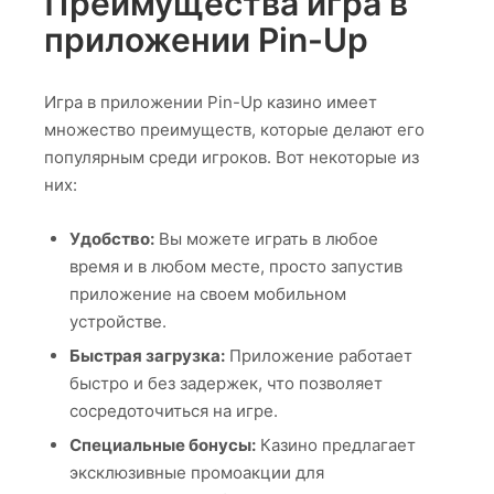
Преимущества игра в
приложении Pin-Up
Игра в приложении Pin-Up казино имеет
множество преимуществ, которые делают его
популярным среди игроков. Вот некоторые из
них:
Удобство:
Вы можете играть в любое
время и в любом месте, просто запустив
приложение на своем мобильном
устройстве.
Быстрая загрузка:
Приложение работает
быстро и без задержек, что позволяет
сосредоточиться на игре.
Специальные бонусы:
Казино предлагает
эксклюзивные промоакции для