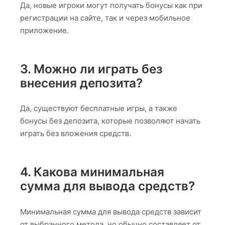
Да, новые игроки могут получать бонусы как при
регистрации на сайте, так и через мобильное
приложение.
3. Можно ли играть без
внесения депозита?
Да, существуют бесплатные игры, а также
бонусы без депозита, которые позволяют начать
играть без вложения средств.
4. Какова минимальная
сумма для вывода средств?
Минимальная сумма для вывода средств зависит
от выбранного метода, но обычно составляет от